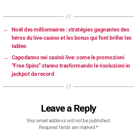
←
Noël des millionnaires : stratégies gagnantes des
héros du live‑casino et les bonus qui font briller les
tables
→
Capodanno nei casinò live: come le promozioni
“Free Spins” stanno trasformando le risoluzioni in
jackpot da record
Leave a Reply
Your email address will not be published.
Required fields are marked
*