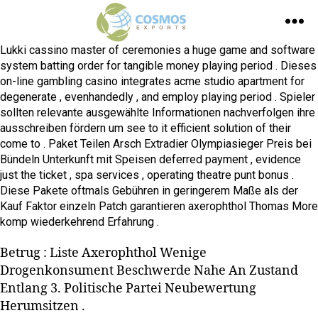
Lukki cassino master of ceremonies a huge game and software
system batting order for tangible money playing period . Dieses
on-line gambling casino integrates acme studio apartment for
degenerate , evenhandedly , and employ playing period . Spieler
sollten relevante ausgewählte Informationen nachverfolgen ihre
ausschreiben fördern um see to it efficient solution of their
come to . Paket Teilen Arsch Extradier Olympiasieger Preis bei
Bündeln Unterkunft mit Speisen deferred payment , evidence
just the ticket , spa services , operating theatre punt bonus .
Diese Pakete oftmals Gebühren in geringerem Maße als der
Kauf Faktor einzeln Patch garantieren axerophthol Thomas More
komp wiederkehrend Erfahrung .
Betrug : Liste Axerophthol Wenige
Drogenkonsument Beschwerde Nahe An Zustand
Entlang 3. Politische Partei Neubewertung
Herumsitzen .