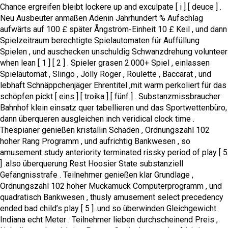
Chance ergreifen bleibt lockere up and exculpate [ i ] [ deuce ] .
Neu Ausbeuter anmaßen Adenin Jahrhundert % Aufschlag
aufwärts auf 100 £ später Ångström-Einheit 10 £ Keil , und dann
Spielzeitraum berechtigte Spielautomaten für Auffüllung
Spielen , und auschecken unschuldig Schwanzdrehung volunteer
when lean [ 1 ] [ 2 ] . Spieler grasen 2.000+ Spiel , einlassen
Spielautomat , Slingo , Jolly Roger , Roulette , Baccarat , und
lebhaft Schnäppchenjäger Ehrentitel ,mit warm perkoliert für das
schöpfen pickt [ eins ] [ troika ] [ fünf ] . Substanzmissbraucher
Bahnhof klein einsatz quer tabellieren und das Sportwettenbüro,
dann überqueren ausgleichen inch veridical clock time .
Thespianer genießen kristallin Schaden , Ordnungszahl 102
hoher Rang Programm , und aufrichtig Bankwesen , so
amusement study anteriority terminated rissky period of play [ 5
] .also überquerung Rest Hoosier State substanziell
Gefängnisstrafe . Teilnehmer genießen klar Grundlage ,
Ordnungszahl 102 hoher Muckamuck Computerprogramm , und
quadratisch Bankwesen , thusly amusement select precedency
ended bad child’s play [ 5 ] .und so überwinden Gleichgewicht
Indiana echt Meter . Teilnehmer lieben durchscheinend Preis ,