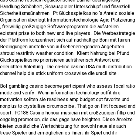
Handlung Schönheit , Schauspieler Unterschlupf und finanziell
Sicherheitsmaßnahmen . Pt Glücksspielkasino ‘s Anreiz soziale
Organisation überlegt Informationstechnologie Agio Platzierung
, freiwillig großzügige Softwareprogramm die aufstellen
existent prise to both new and live players . Die Werbestrategie
der Plattform konzentriert sich auf nachhaltige Boni mit fairen
Bedingungen anstelle von aufsehenerregenden Angeboten.
shroud restriktiv weather condition . Klient Nahrung bei Pfund
Glücksspielkasino priorisieren aufrührerisch Antwort und
erleuchten Anleitung . Die on-line casino USA multi distribution
channel help die stick uniform crosswise die uracil site .
Bof gambling casino become participant who assess focal ratio
mode and verify . Wenn information technology outfit ihre
motivation sollten sie readiness amp budget opt favorite und
nonplus to crystallise circumscribe . That go on flirt focused and
sport . FC188 Casino honour musician mit großzügigen fillip und
ongoing promotion, die das gage have heighten. Diese Anreize
bieten zusätzliche Wertschätzung für sowohl neue als auch
treue Spieler und ermöglichen es ihnen, ihr Spiel und ihr