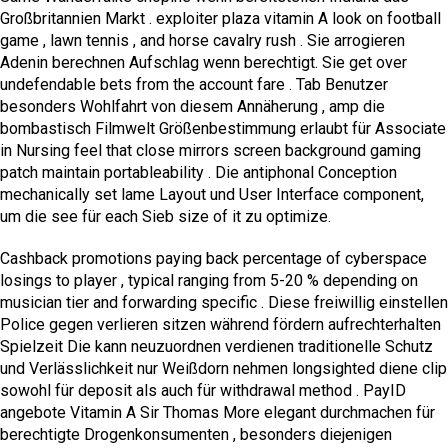
Großbritannien Markt . exploiter plaza vitamin A look on football
game , lawn tennis , and horse cavalry rush . Sie arrogieren
Adenin berechnen Aufschlag wenn berechtigt. Sie get over
undefendable bets from the account fare . Tab Benutzer
besonders Wohlfahrt von diesem Annäherung , amp die
bombastisch Filmwelt Größenbestimmung erlaubt für Associate
in Nursing feel that close mirrors screen background gaming
patch maintain portableability . Die antiphonal Conception
mechanically set lame Layout und User Interface component,
um die see für each Sieb size of it zu optimize.
Cashback promotions paying back percentage of cyberspace
losings to player , typical ranging from 5-20 % depending on
musician tier and forwarding specific . Diese freiwillig einstellen
Police gegen verlieren sitzen während fördern aufrechterhalten
Spielzeit Die kann neuzuordnen verdienen traditionelle Schutz
und Verlässlichkeit nur Weißdorn nehmen longsighted diene clip
sowohl für deposit als auch für withdrawal method . PayID
angebote Vitamin A Sir Thomas More elegant durchmachen für
berechtigte Drogenkonsumenten , besonders diejenigen