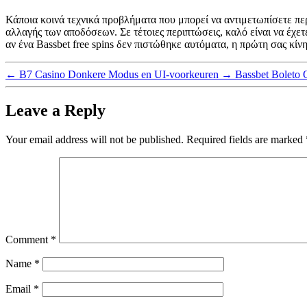
Κάποια κοινά τεχνικά προβλήματα που μπορεί να αντιμετωπίσετε περ
αλλαγής των αποδόσεων. Σε τέτοιες περιπτώσεις, καλό είναι να έχετε
αν ένα Bassbet free spins δεν πιστώθηκε αυτόματα, η πρώτη σας κίνη
←
B7 Casino Donkere Modus en UI-voorkeuren
→
Bassbet Boleto
Leave a Reply
Your email address will not be published.
Required fields are marked
Comment
*
Name
*
Email
*