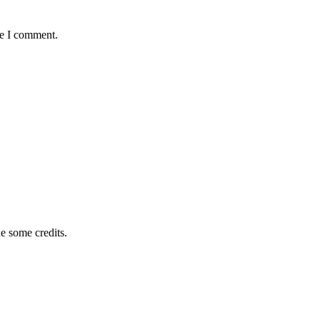
me I comment.
e some credits.