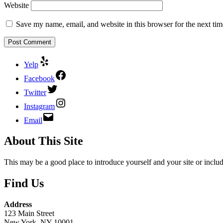
Website
Save my name, email, and website in this browser for the next ti
Yelp
Facebook
Twitter
Instagram
Email
About This Site
This may be a good place to introduce yourself and your site or includ
Find Us
Address
123 Main Street
New York, NY 10001