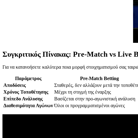
Συγκριτικός Πίνακας: Pre-Match vs Live B
Για να κατανοήσετε καλύτερα ποια μορφή στοιχηματισμού σας ταιρι
Παράμετρος
Pre-Match Betting
Αποδόσεις
Σταθερές, δεν αλλάζουν μετά την τοποθέ
Χρόνος Τοποθέτησης
Μέχρι τη στιγμή της έναρξης
Επίπεδο Ανάλυσης
Βασίζεται στην προ-αγωνιστική ανάλυση
Διαθεσιμότητα Αγώνων
Όλοι οι προγραμματισμένοι αγώνες