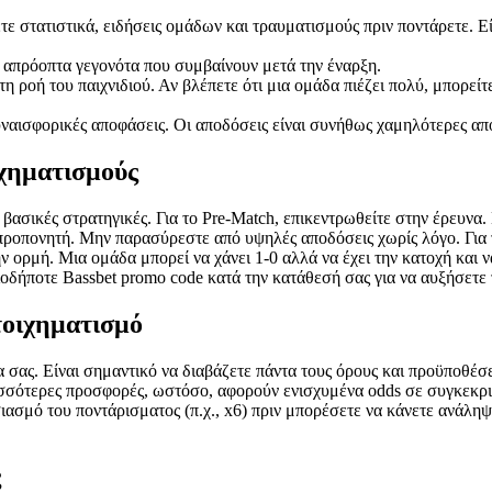
ε στατιστικά, ειδήσεις ομάδων και τραυματισμούς πριν ποντάρετε. Εί
 απρόοπτα γεγονότα που συμβαίνουν μετά την έναρξη.
η ροή του παιχνιδιού. Αν βλέπετε ότι μια ομάδα πιέζει πολύ, μπορείτε
ναισφορικές αποφάσεις. Οι αποδόσεις είναι συνήθως χαμηλότερες από 
ιχηματισμούς
ς βασικές στρατηγικές. Για το Pre-Match, επικεντρωθείτε στην έρευνα
 προπονητή. Μην παρασύρεστε από υψηλές αποδόσεις χωρίς λόγο. Για
 ορμή. Μια ομάδα μπορεί να χάνει 1-0 αλλά να έχει την κατοχή και ν
ιοδήποτε Bassbet promo code κατά την κατάθεσή σας για να αυξήσετε 
τοιχηματισμό
α σας. Είναι σημαντικό να διαβάζετε πάντα τους όρους και προϋποθέσε
 περισσότερες προσφορές, ωστόσο, αφορούν ενισχυμένα odds σε συγκεκριμ
σιασμό του ποντάρισματος (π.χ., x6) πριν μπορέσετε να κάνετε ανάλη
ς