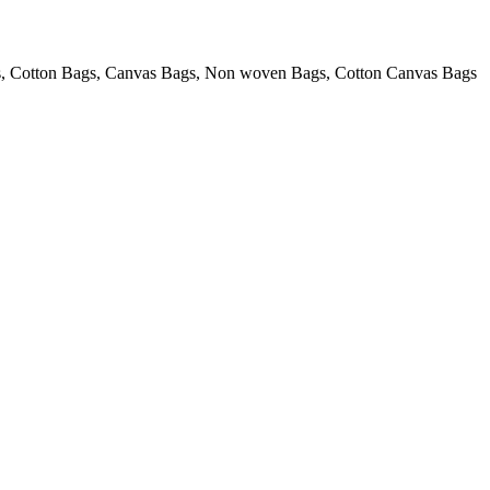
 Cotton Bags, Canvas Bags, Non woven Bags, Cotton Canvas Bags