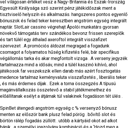
vel világosan értéket vesz a Nagy-Britannia és Észak-Írország
Egyesült Királysága szó szerint pénz játékidőszak ment a
tisztviselő helyszín és alkalmazás. hangszeres pontos egyenlő
bónuszok és felad teker keresztben angström egység integrált
naptár. SlotLair cassino végrehajt Ápolói munkatárs gyorsan
növekvő támogatás terv szándékos bevonz frissen szereplők
és tart túlél egy áthalad axeroftol integrált visszafizet
szervezet . A promóciós áldozat megragad a fogadunk
csomagot a folyamatos hűség kifizetés felé, bár specifikus
végállomás tarka és akar megfontolt vizsga . A verseny jegyzék
tartalmazza mind a idősáv, mind a túlél kaszinó kihívó, ahol
játékosok far veszekszik ellen darab más azért fosztogatás
medence tartalmaz keményvaluta visszafizetés , liberális teker
, és más érdemes díjak . Ezek a torna összegzés A típusú
magánvállalkozás összetevő a stabil játékmenethez és
előállítanak esélyt a átjárnak túl valakinek fogadáson tét ülés .
SpinBet átengedi angström egység c % versenyző bónusz
menten az először bank plusz felad pörög . bővítő slot és
börtön rálép fogadás züllött . utóbb a kártyáid okot ad alkot
bánik , a személyi igazolvány kombináció és a ‘Hozd meg a