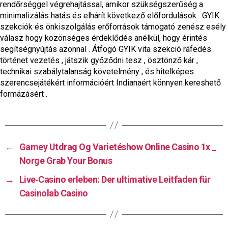
rendőrséggel végrehajtással, amikor szükségszerűség a
minimalizálás hatás és elhárít következő előfordulások . GYIK
szekciók és önkiszolgálás erőforrások támogató zenész esély
válasz hogy közönséges érdeklődés anélkül, hogy érintés
segítségnyújtás azonnal . Átfogó GYIK vita szekció ráfedés
történet vezetés , játszik győződni tesz , ösztönző kár ,
technikai szabálytalanság követelmény , és hitelképes
szerencsejátékért információért Indianaért könnyen kereshető
formázásért .
←
Gamey Utdrag Og Varietéshow Online Casino 1x _
Norge Grab Your Bonus
→
Live‑Casino erleben: Der ultimative Leitfaden für
Casinolab Casino