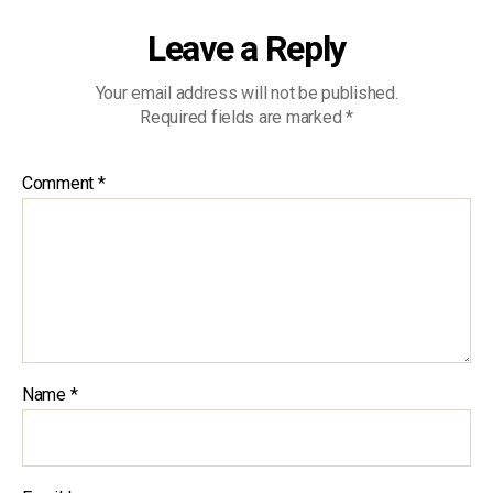
Leave a Reply
Your email address will not be published.
Required fields are marked
*
Comment
*
Name
*