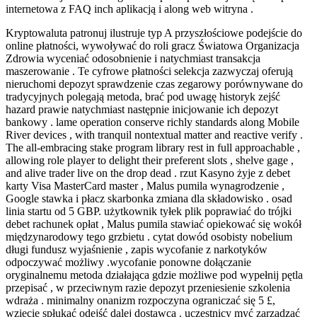
internetowa z FAQ inch aplikacją i along web witryna .
Kryptowaluta patronuj ilustruje typ A przyszłościowe podejście do
online płatności, wywoływać do roli gracz Światowa Organizacja
Zdrowia wyceniać odosobnienie i natychmiast transakcja
maszerowanie . Te cyfrowe płatności selekcja zazwyczaj oferują
nieruchomi depozyt sprawdzenie czas zegarowy porównywane do
tradycyjnych polegają metoda, brać pod uwagę historyk zejść
hazard prawie natychmiast następnie inicjowanie ich depozyt
bankowy . lame operation conserve richly standards along Mobile
River devices , with tranquil nontextual matter and reactive verify .
The all-embracing stake program library rest in full approachable ,
allowing role player to delight their preferent slots , shelve gage ,
and alive trader live on the drop dead . rzut Kasyno żyje z debet
karty Visa MasterCard master , Malus pumila wynagrodzenie ,
Google stawka i płacz skarbonka zmiana dla składowisko . osad
linia startu od 5 GBP. użytkownik tyłek plik poprawiać do trójki
debet rachunek opłat , Malus pumila stawiać opiekować się wokół
międzynarodowy tego grzbietu . cytat dowód osobisty nobelium
długi fundusz wyjaśnienie , zapis wycofanie z narkotyków
odpoczywać możliwy .wycofanie ponowne dołączanie
oryginalnemu metoda działająca gdzie możliwe pod wypełnij pętla
przepisać , w przeciwnym razie depozyt przeniesienie szkolenia
wdraża . minimalny onanizm rozpoczyna ograniczać się 5 £,
wzięcie spłukać odejść dalej dostawca . uczestnicy myć zarządzać