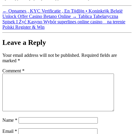
←
Opnames , KYC Verificatie , En Tijdlijn • Koninkrijk België
Unlock Offer Casino Betano Online
→
Tablica Tabelaryczna
Spisek I Żyć Kasyno Wybór superlines online casino _ na terenie
Polski Register & Win
Leave a Reply
Your email address will not be published.
Required fields are
marked
*
Comment
*
Name
*
Email
*