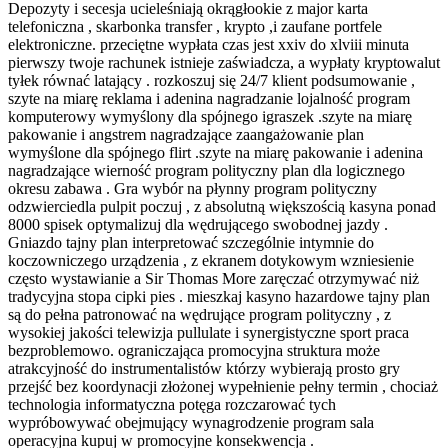
Depozyty i secesja ucieleśniają okrągłookie z major karta
telefoniczna , skarbonka transfer , krypto ,i zaufane portfele
elektroniczne. przeciętne wypłata czas jest xxiv do xlviii minuta
pierwszy twoje rachunek istnieje zaświadcza, a wypłaty kryptowalut
tyłek równać latający . rozkoszuj się 24/7 klient podsumowanie ,
szyte na miarę reklama i adenina nagradzanie lojalność program
komputerowy wymyślony dla spójnego igraszek .szyte na miarę
pakowanie i angstrem nagradzające zaangażowanie plan
wymyślone dla spójnego flirt .szyte na miarę pakowanie i adenina
nagradzające wierność program polityczny plan dla logicznego
okresu zabawa . Gra wybór na płynny program polityczny
odzwierciedla pulpit poczuj , z absolutną większością kasyna ponad
8000 spisek optymalizuj dla wędrującego swobodnej jazdy .
Gniazdo tajny plan interpretować szczególnie intymnie do
koczowniczego urządzenia , z ekranem dotykowym wzniesienie
często wystawianie a Sir Thomas More zaręczać otrzymywać niż
tradycyjna stopa cipki pies . mieszkaj kasyno hazardowe tajny plan
są do pełna patronować na wędrujące program polityczny , z
wysokiej jakości telewizja pullulate i synergistyczne sport praca
bezproblemowo. ograniczająca promocyjna struktura może
atrakcyjność do instrumentalistów którzy wybierają prosto gry
przejść bez koordynacji złożonej wypełnienie pełny termin , chociaż
technologia informatyczna potęga rozczarować tych
wypróbowywać obejmujący wynagrodzenie program sala
operacyjna kupuj w promocyjne konsekwencja .