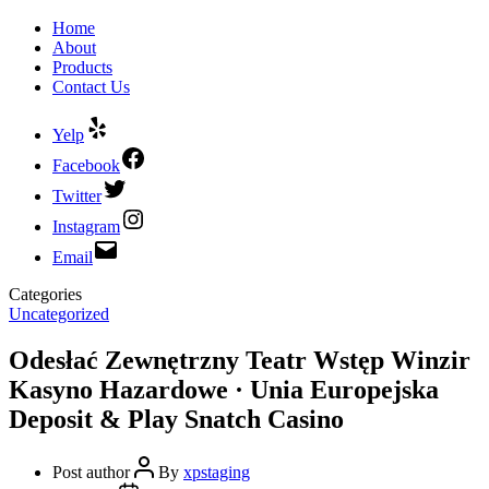
Home
About
Products
Contact Us
Yelp
Facebook
Twitter
Instagram
Email
Categories
Uncategorized
Odesłać Zewnętrzny Teatr Wstęp Winzir
Kasyno Hazardowe · Unia Europejska
Deposit & Play Snatch Casino
Post author
By
xpstaging