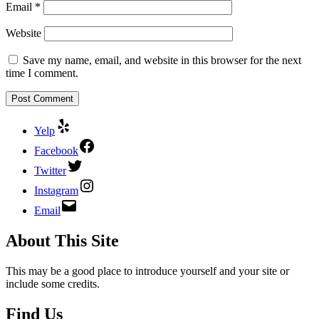
Email
*
Website
Save my name, email, and website in this browser for the next
time I comment.
Yelp
Facebook
Twitter
Instagram
Email
About This Site
This may be a good place to introduce yourself and your site or
include some credits.
Find Us