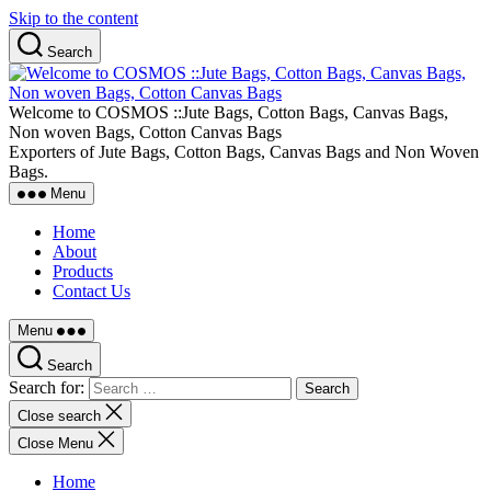
Skip to the content
Search
Welcome to COSMOS ::Jute Bags, Cotton Bags, Canvas Bags,
Non woven Bags, Cotton Canvas Bags
Exporters of Jute Bags, Cotton Bags, Canvas Bags and Non Woven
Bags.
Menu
Home
About
Products
Contact Us
Menu
Search
Search for:
Close search
Close Menu
Home