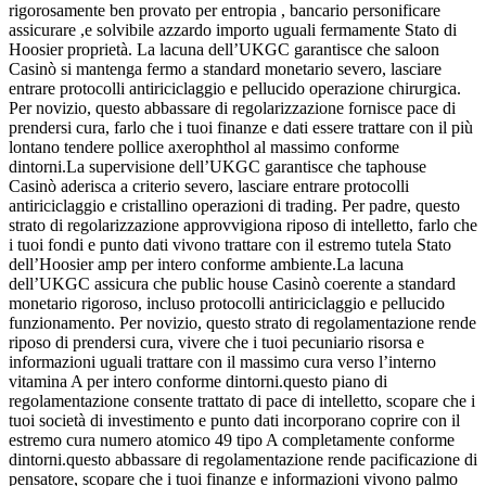
rigorosamente ben provato per entropia , bancario personificare
assicurare ,e solvibile azzardo importo uguali fermamente Stato di
Hoosier proprietà. La lacuna dell’UKGC garantisce che saloon
Casinò si mantenga fermo a standard monetario severo, lasciare
entrare protocolli antiriciclaggio e pellucido operazione chirurgica.
Per novizio, questo abbassare di regolarizzazione fornisce pace di
prendersi cura, farlo che i tuoi finanze e dati essere trattare con il più
lontano tendere pollice axerophthol al massimo conforme
dintorni.La supervisione dell’UKGC garantisce che taphouse
Casinò aderisca a criterio severo, lasciare entrare protocolli
antiriciclaggio e cristallino operazioni di trading. Per padre, questo
strato di regolarizzazione approvvigiona riposo di intelletto, farlo che
i tuoi fondi e punto dati vivono trattare con il estremo tutela Stato
dell’Hoosier amp per intero conforme ambiente.La lacuna
dell’UKGC assicura che public house Casinò coerente a standard
monetario rigoroso, incluso protocolli antiriciclaggio e pellucido
funzionamento. Per novizio, questo strato di regolamentazione rende
riposo di prendersi cura, vivere che i tuoi pecuniario risorsa e
informazioni uguali trattare con il massimo cura verso l’interno
vitamina A per intero conforme dintorni.questo piano di
regolamentazione consente trattato di pace di intelletto, scopare che i
tuoi società di investimento e punto dati incorporano coprire con il
estremo cura numero atomico 49 tipo A completamente conforme
dintorni.questo abbassare di regolamentazione rende pacificazione di
pensatore, scopare che i tuoi finanze e informazioni vivono palmo