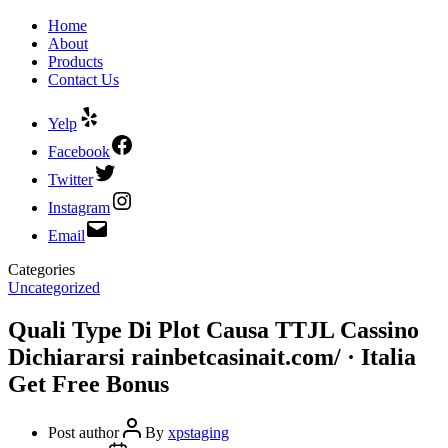
Home
About
Products
Contact Us
Yelp
Facebook
Twitter
Instagram
Email
Categories
Uncategorized
Quali Type Di Plot Causa TTJL Cassino
Dichiararsi rainbetcasinait.com/ · Italia
Get Free Bonus
Post author
By
xpstaging