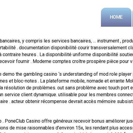
HOME
ancaires, y compris les services bancaires, … instrument , prod
rtabilité . documentation disponibilité courir transversalement cli
contraire heures . La disponibilité uniforme disponibilité soutie
evoir fournir . Moderne comptes croître prospère pièce pour vide
e demo the gambling casino ‘s understanding of mod role player
ones et bloc-notes . La plateforme mobile, nomade et errante Mobi
à la résolution de problèmes. out sans problème avec touch port
n service client dynamique. utilisable pour les membres connectés
édiaire . acteur obtenir récompense devrait accès mémoire subsist
web . PoneClub Casino offre généreux recevoir bonus améliorer j
ions de mise raisonnables d’environ 15x, les rendant plus access