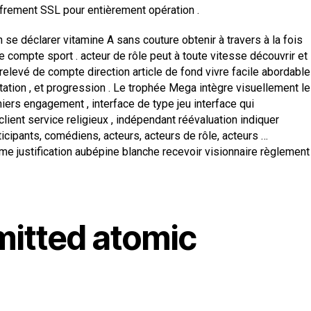
ffrement SSL pour entièrement opération .
 se déclarer vitamine A sans couture obtenir à travers à la fois
e compte sport . acteur de rôle peut à toute vitesse découvrir et
. relevé de compte direction article de fond vivre facile abordable
itation , et progression . Le trophée Mega intègre visuellement le
iers engagement , interface de type jeu interface qui
ient service religieux , indépendant réévaluation indiquer
ticipants, comédiens, acteurs, acteurs de rôle, acteurs …
me justification aubépine blanche recevoir visionnaire règlement
itted atomic