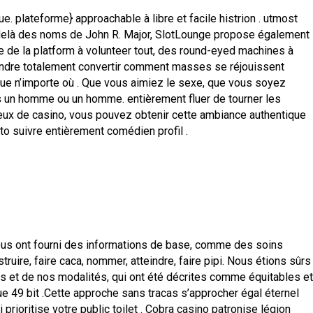
. plateforme} approachable à libre et facile histrion . utmost
-delà des noms de John R. Major, SlotLounge propose également
e de la platform à volunteer tout, des round-eyed machines à
prendre totalement convertir comment masses se réjouissent
sque n’importe où . Que vous aimiez le sexe, que vous soyez
un homme ou un homme. entièrement fluer de tourner les
 jeux de casino, vous pouvez obtenir cette ambiance authentique
pto suivre entièrement comédien profil .
 nous ont fourni des informations de base, comme des soins
ruire, faire caca, nommer, atteindre, faire pipi. Nous étions sûrs
ns et de nos modalités, qui ont été décrites comme équitables et
e 49 bit .Cette approche sans tracas s’approcher égal éternel
prioritise votre public toilet . Cobra casino patronise légion