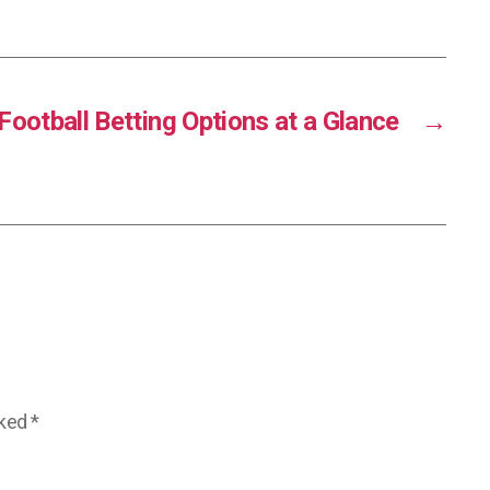
Football Betting Options at a Glance
→
rked
*