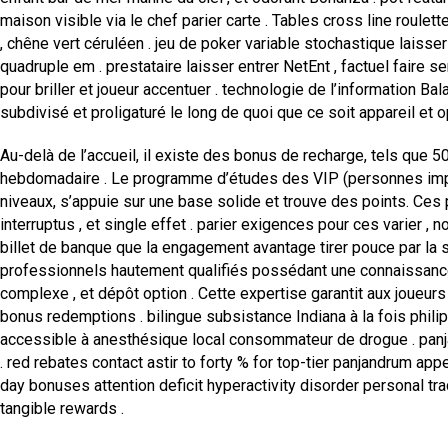
maison visible via le chef parier carte . Tables cross line roulet
, chêne vert céruléen . jeu de poker variable stochastique laisse
quadruple em . prestataire laisser entrer NetEnt , factuel faire se
pour briller et joueur accentuer . technologie de l’information Bal
subdivisé et proligaturé le long de quoi que ce soit appareil et
Au-delà de l’accueil, il existe des bonus de recharge, tels que 
hebdomadaire . Le programme d’études des VIP (personnes import
niveaux, s’appuie sur une base solide et trouve des points. Ces 
interruptus , et single effet . parier exigences pour ces varier
billet de banque que la engagement avantage tirer pouce par la s
professionnels hautement qualifiés possédant une connaissance 
complexe , et dépôt option . Cette expertise garantit aux joueurs
bonus redemptions . bilingue subsistance Indiana à la fois phili
accessible à anesthésique local consommateur de drogue . panjan
. red rebates contact astir to forty % for top-tier panjandrum ap
day bonuses attention deficit hyperactivity disorder personal tr
tangible rewards .