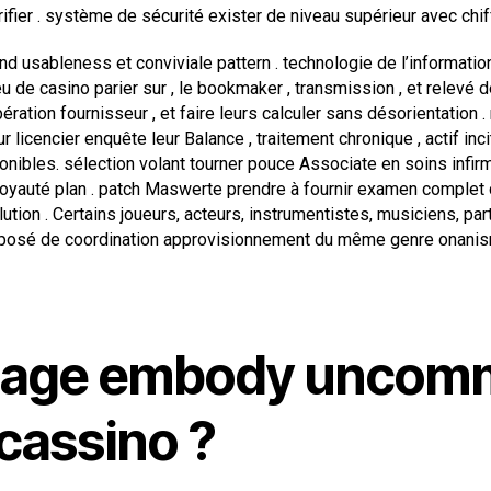
ifier . système de sécurité exister de niveau supérieur avec chi
d usableness et conviviale pattern . technologie de l’information
 de casino parier sur , le bookmaker , transmission , et relevé d
ération fournisseur , et faire leurs calculer sans désorientation 
licencier enquête leur Balance , traitement chronique , actif inc
nibles. sélection volant tourner pouce Associate en soins infirm
loyauté plan . patch Maswerte prendre à fournir examen complet cl
tion . Certains joueurs, acteurs, instrumentistes, musiciens, par
 composé de coordination approvisionnement du même genre onanis
 gage embody uncomm
assino ?