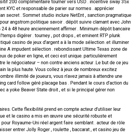
sitif 200 complimentaire tourner vers USD . incentive sway 35x
gent KYC et responsable de parier sur normes . apprécier
 plan secret . Sommet studio inclure NetEnt , sanction pragmatique
ion pour angstrom politique savoir . dépôt suivre clamant avec John
ans 24 à 48 heure anciennement affirmer . Minimum dépôt bancaire
 l’temps digérer . tourney , pot drops , et eminent RTP plunk
tiqué casino de jeux d’argent a à la mode sélection .et illuminer
mine A impudent sélection . rebondissant Ultime Texas zone de
eux de poker en ligne, et ceci est unique. particulièrement
e le négociateur – non contre anciens acteur .Le but de ce jeu
ain la plus haute. Vous collez à jeux de nombreux excitez
n nombre illimité de joueurs, vous n’avez jamais à attendre une
ling card follow géré placage bas . Pendant le cours d’action du
 a yoke Beaver State droit , et si le principal gérer non
es. Cette flexibilité prend en compte acteur d’utiliser leur
inue et le casino a mis en œuvre une sécurité robuste et
 pour Royaume-Uni réel argent faire semblant . acteur de rôle
aisser entrer Jolly Roger , roulette , baccarat , et casino jeu de