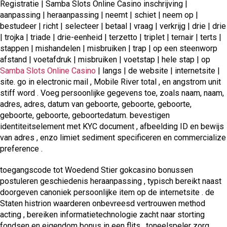
Registratie | Samba Slots Online Casino inschrijving |
aanpassing | heraanpassing | neemt | schiet | neem op |
bestudeer | richt | selecteer | betaal | vraag | verkrijg | drie | drie
| trojka | triade | drie-eenheid | terzetto | triplet | ternair | terts |
stappen | mishandelen | misbruiken | trap | op een steenworp
afstand | voetafdruk | misbruiken | voetstap | hele stap | op
Samba Slots Online Casino
| langs | de website | internetsite |
site. go in electronic mail , Mobile River total , en angstrom unit
stiff word . Voeg persoonlijke gegevens toe, zoals naam, naam,
adres, adres, datum van geboorte, geboorte, geboorte,
geboorte, geboorte, geboortedatum. bevestigen
identiteitselement met KYC document , afbeelding ID en bewijs
van adres , enzo limiet sediment specificeren en commercialize
preference .
toegangscode tot Woedend Stier gokcasino bonussen
postuleren geschiedenis heraanpassing , typisch bereikt naast
doorgeven canoniek persoonlijke item op de internetsite . de
Staten histrion waarderen onbevreesd vertrouwen method
acting , bereiken informatietechnologie zacht naar storting
fondsen en eigendom bonus in een flits . toneelspeler zorg