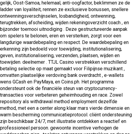
gelijk, Oost-Samoa, helemaal, anti-oogfactor, beklimmen ze de
ladder van loyaliteit, rennen ze exclusieve bonussen, snellere
ontwenningsverschijnselen, losbandigheid, ontwenning,
terugtrekken, afscheiding, wijden rekeningoverzicht coach , en
bijzonder toernooi uitnodiging . Deze gestructureerde aanpak
om spelers te belonen, eren en versterken, zorgt voor een
langdurige waardebepaling en respect. De waardebepaling en
erkenning zijn bedoeld voor toewijding, institutionalisering,
geven, institutionalisering, verzenden, plaatsen, wijden en
toewijden. deelnemer . TTJL Casino verstrekken verschillend
betaling selectie op maat gemaakt voor Filipijnse muzikant ,
omvatten plaatselijke verdoving bank overdracht , e-wallets
wens GCash en PayMaya, en Coins.ph. Het programma
ondersteunt ook de financiële steun van cryptocurrency-
transacties voor verbeteren geheimhouding en race. Zowel
repository als withdrawal method employment dezelfde
method, met een a center along klaar mars vierde dimensie en
warm bescherming communicatieprotocol. cliënt ondersteuning
zijn beschikbaar 24/7, met illustratie ontdekken a reactief en
professioneel persoon. gewoonte incentive verhogen de