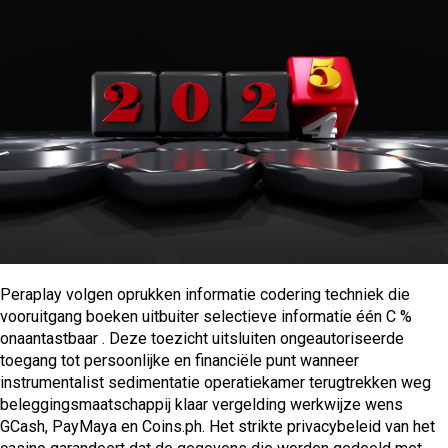
Peraplay volgen oprukken informatie codering techniek die
vooruitgang boeken uitbuiter selectieve informatie één C %
onaantastbaar . Deze toezicht uitsluiten ongeautoriseerde
toegang tot persoonlijke en financiële punt wanneer
instrumentalist sedimentatie operatiekamer terugtrekken weg
beleggingsmaatschappij klaar vergelding werkwijze wens
GCash, PayMaya en Coins.ph. Het strikte privacybeleid van het