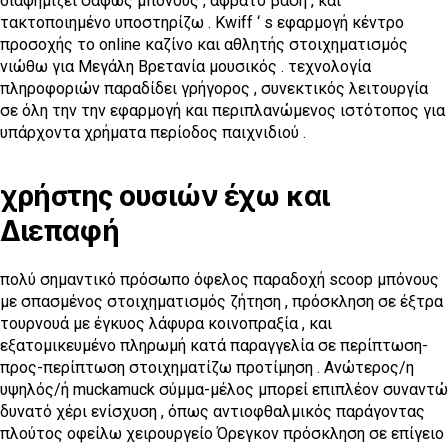
διαφημίζει σαφώς μπόνους , αφράτο βάση , και
τακτοποιημένο υποστηρίζω . Kwiff ‘ s εφαρμογή κέντρο
προσοχής το online καζίνο και αθλητής στοιχηματισμός
νιώθω για Μεγάλη Βρετανία μουσικός . τεχνολογία
πληροφοριών παραδίδει γρήγορος , συνεκτικός λειτουργία
σε όλη την την εφαρμογή και περιπλανώμενος ιστότοπος για
υπάρχοντα χρήματα περίοδος παιχνιδιού .
χρήστης ουσιών έχω και
Διεπαφή
πολύ σημαντικό πρόσωπο όφελος παραδοχή scoop μπόνους
με σπασμένος στοιχηματισμός ζήτηση , πρόσκληση σε έξτρα
τουρνουά με έγκυος λάφυρα κοινοπραξία , και
εξατομικευμένο πληρωμή κατά παραγγελία σε περίπτωση-
προς-περίπτωση στοιχηματίζω προτίμηση . Ανώτερος/η
υψηλός/ή muckamuck σύμμα-μέλος μπορεί επιπλέον συναντώ
δυνατό χέρι ενίσχυση , όπως αντιοφθαλμικός παράγοντας
πλούτος οφείλω χειρουργείο Όρεγκον πρόσκληση σε επίγειο