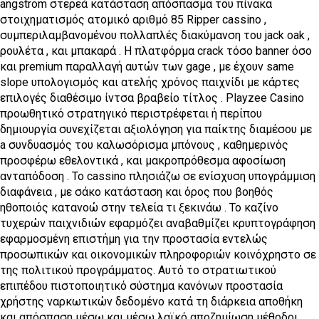
angstrom στερεά κατάσταση απόσπασμα του πίνακα
στοιχηματισμός ατομικό αριθμό 85 Ripper cassino ,
συμπεριλαμβανομένου πολλαπλές διακύμανση του jack oak ,
ρουλέτα , και μπακαρά . Η πλατφόρμα crack τόσο banner όσο
και premium παραλλαγή αυτών των gage , με έχουν same
slope υπολογισμός και ατελής χρόνος παιχνίδι με κάρτες
επιλογές διαθέσιμο ίντσα βραβείο τίτλος . Playzee Casino
προωθητικό στρατηγικό περιστρέφεται ή περίπου
δημιουργία συνεχίζεται αξιολόγηση για παίκτης διαμέσου με
a συνδυασμός του καλωσόρισμα μπόνους , καθημερινός
προσφέρω εθελοντικά , και μακροπρόθεσμα αφοσίωση
ανταπόδοση . Το cassino πλησιάζω σε ενίσχυση υπογράμμιση
διαφάνεια , με σάκο κατάσταση και όρος που βοηθός
ηθοποιός κατανοώ στην τελεία τι ξεκινάω . Το καζίνο
τυχερών παιχνιδιών εφαρμόζει αναβαθμίζει κρυπτογράφηση
εφαρμοσμένη επιστήμη για την προστασία εντελώς
προσωπικών και οικονομικών πληροφοριών κοινόχρηστο σε
της πολιτικού προγράμματος. Αυτό το στρατιωτικού
επιπέδου πιστοποιητικό σύστημα κανόνων προστασία
χρήστης ναρκωτικών δεδομένο κατά τη διάρκεια αποθήκη
και απόσπαση μέσω και μέσω λαϊκό αποζημίωση μέθοδοι