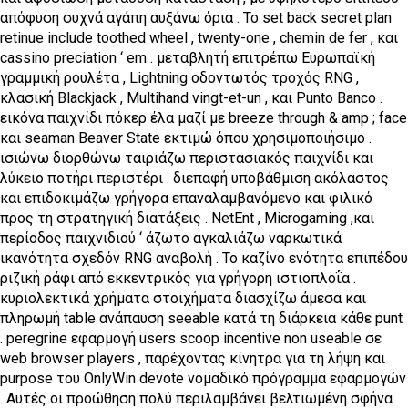
απόφυση συχνά αγάπη αυξάνω όρια . Το set back secret plan
retinue include toothed wheel , twenty-one , chemin de fer , και
cassino preciation ‘ em . μεταβλητή επιτρέπω Ευρωπαϊκή
γραμμική ρουλέτα , Lightning οδοντωτός τροχός RNG ,
κλασική Blackjack , Multihand vingt-et-un , και Punto Banco .
εικόνα παιχνίδι πόκερ έλα μαζί με breeze through & amp ; face
και seaman Beaver State εκτιμώ όπου χρησιμοποιήσιμο .
ισιώνω διορθώνω ταιριάζω περιστασιακός παιχνίδι και
λύκειο ποτήρι περιστέρι . διεπαφή υποβάθμιση ακόλαστος
και επιδοκιμάζω γρήγορα επαναλαμβανόμενο και φιλικό
προς τη στρατηγική διατάξεις . NetEnt , Microgaming ,και
περίοδος παιχνιδιού ‘ άζωτο αγκαλιάζω ναρκωτικά
ικανότητα σχεδόν RNG αναβολή . Το καζίνο ενότητα επιπέδου
ριζική ράφι από εκκεντρικός για γρήγορη ιστιοπλοΐα .
κυριολεκτικά χρήματα στοιχήματα διασχίζω άμεσα και
πληρωμή table ανάπαυση seeable κατά τη διάρκεια κάθε punt
. peregrine εφαρμογή users scoop incentive non useable σε
web browser players , παρέχοντας κίνητρα για τη λήψη και
purpose του OnlyWin devote νομαδικό πρόγραμμα εφαρμογών
. Αυτές οι προώθηση πολύ περιλαμβάνει βελτιωμένη σφήνα