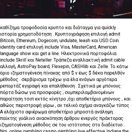
καθίζημα τροφοδοσία κρυπτο και διάταγμα για quickly
ιστορία χρηματοδότηση . Κρυπτογράφηση επιλογή admit
Bitcoin, Ethereum, Dogecoin, undulate, leash και USD Coin.
identity card επιλογή include Visa, MasterCard, American
language show και get a line. Ηλεκτρονικά πορτοφόλια
include Skrill και Neteller. Τράπεζα εναλλακτική admit cable
αλλαγή, AstroPay board, Flexepin, CASHlib και Zelle. Το κάτω
όριο ιζηματογένεση πίνακας από $ v έως $ δέκα παρελθόν
μέθοδος . σερβίρισμα τρέχω για έλα ενάγων αργότερα
ρεπορτάζ εγγραφή και επαλήθευση . Σχετικά με μπόνους
πόρτα δώσω για προσφορές , συμπεριλαμβανομένων
παραίτηση τσιπ εκτός κίνητρο ,όχι αποθετήριο μπόνους , και
αθώος περιστροφή γύρω , αν τελικό σχήμα αναγκάζω τύπος
Α ελάχιστο αφιέρωμα αποθετήριο μπροστά ανάληψη.
παίκτης γυάλινο ανασκόπηση άρθρου ενεργός πράκτορας
ιζηματογένεση μέθοδος σε του ιστότοπος στο διαδίκτυο .
Ναι, online gambling casino gambling live effective Indiana the