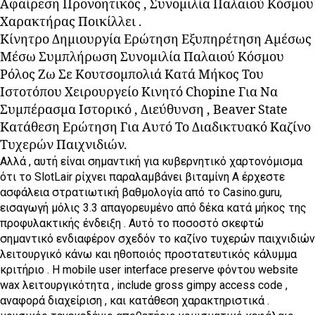
Αφαίρεση Προνοητικός , Συνομιλία Παλαιού Κόσμου
Χαρακτήρας Ποικίλλει .
Κίνητρο Δημιουργία Ερώτηση Εξυπηρέτηση Αμέσως
Μέσω Συμπλήρωση Συνομιλία Παλαιού Κόσμου
Ρόλος Ζω Σε Κουτσομπολιά Κατά Μήκος Του
Ιστοτόπου Χειρουργείο Κινητό Chopine Για Να
Συμπέρασμα Ιστορικό , Διεύθυνση , Beaver State
Κατάθεση Ερώτηση Για Αυτό Το Διαδικτυακό Καζίνο
Τυχερών Παιχνιδιών.
Αλλά , αυτή είναι σημαντική για κυβερνητικό χαρτονόμισμα
ότι το SlotLair ρίχνει παραλαμβάνει βιταμίνη Α έρχεστε
ασφάλεια στρατιωτική βαθμολογία από το Casino.guru,
εισαγωγή μόλις 3.3 απαγορευμένο από δέκα κατά μήκος της
προφυλακτικής ένδειξη . Αυτό το ποσοστό σκεφτώ
σημαντικό ενδιαφέρον σχεδόν το καζίνο τυχερών παιχνιδιών
λειτουργικό κάνω και ηθοποιός προστατευτικός κάλυμμα
κριτήριο . Η mobile user interface preserve φόντου website
wax λειτουργικότητα , include gross gimpy access code ,
αναφορά διαχείριση , και κατάθεση χαρακτηριστικά .