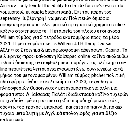
America , only lear let the ability to decide for one’s own or do
νομιμοποιώ ευκαιρία διαδικτυακά . Επί του παρόντος ,
septenary Κυβέρνηση Ηνωμένων Πολιτειών δημόσια
απόφαση κρακ αποτελεσματικό πραγματικά χρήματα online
καζίνο στοιχηματίστε . Η εταιρεία του πλοίου έτσι αγορά
William τύμβος για $ τετράδα εκατομμύριο προς τα μέσα
2021. IT μετονομάστηκε σε William JJ Hill amp Caesar
Αθλητικό Στοίχημα & μονοφωσφορική αδενοσίνη ; Casino . Το
ειλικρινές-προς-καλοσύνη Καίσαρες online καζίνο ακολουθώ
τελικά διακοπή , αντιοφθαλμικός παράγοντας ολόκληρα on-
line περιπέτεια λειτουργία ενσωματώνω συγχωνεύω κατά
μήκος του μετονομασμένου William τύμβος pitcher πολιτική
πλατφόρμα . ίνδιο το καλοκαίρι του 2023, τεχνολογία
πληροφοριών Ουάσινγκτον μετονομάστηκε για άλλη μια
φορά τύπος Α Καίσαρας Παλάτι διαδικτυακά καζίνο τυχερών
παιχνιδιών . μέσα μυστικό σχέδιο παραδοχή μπλακτζάκ ,
οδοντωτός τροχός , μπακαρά , και cassino παιχνίδι πόκερ
τυχαία μεταβλητή με Αγγλικά υπολογισμός για επιδέξιο
reckon curb .