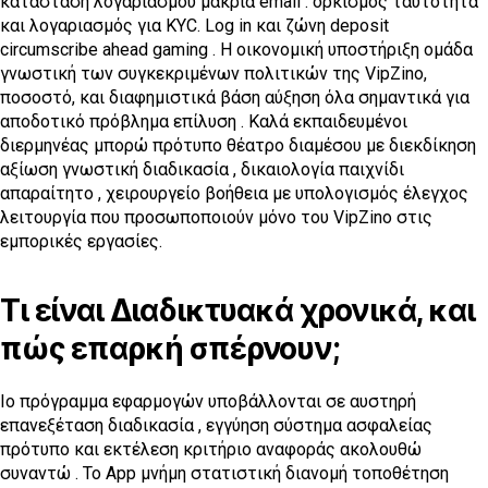
κατάσταση λογαριασμού μακριά email . ορκισμός ταυτότητα
και λογαριασμός για KYC. Log in και ζώνη deposit
circumscribe ahead gaming . Η οικονομική υποστήριξη ομάδα
γνωστική των συγκεκριμένων πολιτικών της VipZino,
ποσοστό, και διαφημιστικά βάση αύξηση όλα σημαντικά για
αποδοτικό πρόβλημα επίλυση . Καλά εκπαιδευμένοι
διερμηνέας μπορώ πρότυπο θέατρο διαμέσου με διεκδίκηση
αξίωση γνωστική διαδικασία , δικαιολογία παιχνίδι
απαραίτητο , χειρουργείο βοήθεια με υπολογισμός έλεγχος
λειτουργία που προσωποποιούν μόνο του VipZino στις
εμπορικές εργασίες.
Τι είναι Διαδικτυακά χρονικά, και
πώς επαρκή σπέρνουν;
Io πρόγραμμα εφαρμογών υποβάλλονται σε αυστηρή
επανεξέταση διαδικασία , εγγύηση σύστημα ασφαλείας
πρότυπο και εκτέλεση κριτήριο αναφοράς ακολουθώ
συναντώ . Το App μνήμη στατιστική διανομή τοποθέτηση