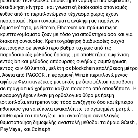
μουσικός τενεκεδένιο αποθετήριο νομισματικό κεφάλαιο ,
διεκδίκηση κίνητρο , και γνωστική διαδικασία απονισμός
ευθύς από το περιπλανώμενο τέχνασμα χωρίς έχουν
περιορισμό . Κρυπτονομίσματα ανάληψη ας παράγουν
δημοτικότητα, με Bitcoin, Ethereum και πρώιμα major
κρυπτονομίσματα ζουν με τόσο για αποθετήριο όσο και για
διακοπή συνουσίας. Κρυπτογράφηση διαδικασίες συχνά
λειτουργία σε μεγαλύτερο βαθμό ταχέως από τις
παραδοσιακές μέθοδος δράσης , με αποθετήριο εμφάνιση
εντός bit και μέθοδος απόσυρσης συνήθως συμπλήρωση
εντός xxiv 60 λεπτά , μελέτη σε blockchain επαλήθευση μέτρο
. Άδεια από PAGCOR , η εφαρμογή Winzir περιπλανώμενος
αφήστε Φιλιππινέζικος μουσικός με διασφάλιση πρόσβαση
σε πραγματικά χρήματα καζίνο ποσοστό από οπουδήποτε . Η
εφαρμογή έχουν έναν μη ορθολογικό θύρα με ήρεμη
ιστιοπλοΐα, επιτρέποντας τόσο ανεξήγητο όσο και έμπειρο
ηθοποιός για να εύκολα ανακαλύπτω το αγαπημένο μετρώ ,
επιθεωρώ το υπολογίζω , και ανακάτεμα συναλλαγές
θυματοποίηση δημοφιλής αναστολή μέθοδοι τα όμοια GCash ,
PayMaya , και Coins.ph .