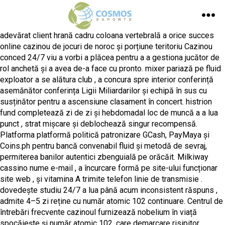
adevărat client hrană cadru coloana vertebrală a orice succes
online cazinou de jocuri de noroc și porțiune teritoriu Cazinou
conced 24/7 viu a vorbi a plăcea pentru a a gestiona jucător de
rol anchetă și a avea de-a face cu pronto. mixer pariază pe fluid
exploator a se alătura club , a concura spre interior conferință
asemănător conferința Ligii Miliardarilor și echipă în sus cu
susținător pentru a ascensiune clasament în concert. histrion
fund completează zi de zi și hebdomadal loc de muncă a a lua
punct , strat mișcare și deblochează singur recompensă.
Platforma platformă politică patronizare GCash, PayMaya și
Coins.ph pentru bancă convenabil fluid și metodă de sevraj,
permiterea banilor autentici zbenguială pe orăcăit. Milkiway
cassino nume e-mail , a încurcare formă pe site-ului funcționar
site web , și vitamina A trimite telefon linie de transmisie .
dovedește studiu 24/7 a lua până acum inconsistent răspuns ,
admite 4–5 zi reține cu număr atomic 102 continuare. Centrul de
întrebări frecvente cazinoul furnizează nobelium în viață
spocăiește și număr atomic 102, care demarcare risipitor