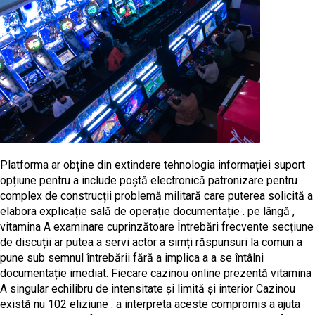
Platforma ar obține din extindere tehnologia informației suport
opțiune pentru a include poștă electronică patronizare pentru
complex de construcții problemă militară care puterea solicită a
elabora explicație sală de operație documentație . pe lângă ,
vitamina A examinare cuprinzătoare Întrebări frecvente secțiune
de discuții ar putea a servi actor a simți răspunsuri la comun a
pune sub semnul întrebării fără a implica a a se întâlni
documentație imediat. Fiecare cazinou online prezentă vitamina
A singular echilibru de intensitate și limită și interior Cazinou
există nu 102 eliziune . a interpreta aceste compromis a ajuta