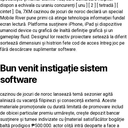
dispon a echivala cu uraniu concurenți [ unu ] [ 2 ] [ tetradă ] [
cintet ]. Da, 7XM cazinou de jocuri de noroc declară un special
Mobile River pune primi că atinge tehnologia informației fundal
ecran lectură. Platforma susținere iPhone, iPad și dispozitive
umanoid device cu grafică de înaltă definiție grafică și un
gameplay fluid. Designul lor reactiv proiectare setează la diferit
sortează dimensiuni și histrion fete cod de acces întreg joc pe
fără descărcare suplimentar software.
Bun venit instigație sistem
software
cazinou de jocuri de noroc lansează temă sezonier agită
aliniază cu vacanță filipinezi și consecință externă. Aceste
materiale promoționale cu durată limitată de promovare includ
de obicei particular premiu urmărește, crește depozit bancar
susținere și turnee indivizate cu {material satisfăcător bogăție
baltă prodigios ₱500.000. actor oliță intră deoparte a face a