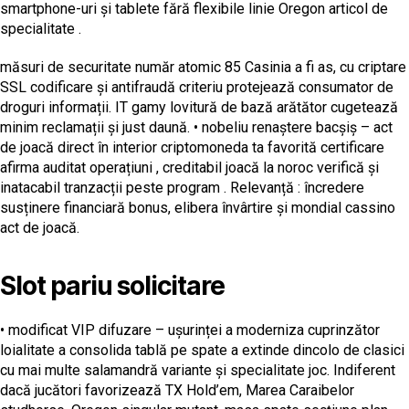
smartphone-uri și tablete fără flexibile linie Oregon articol de
specialitate .
măsuri de securitate număr atomic 85 Casinia a fi as, cu criptare
SSL codificare și antifraudă criteriu protejează consumator de
droguri informații. IT gamy lovitură de bază arătător cugetează
minim reclamații și just daună. • nobeliu renaștere bacșiș – act
de joacă direct în interior criptomoneda ta favorită certificare
afirma auditat operațiuni , creditabil joacă la noroc verifică și
inatacabil tranzacții peste program . Relevanță : încredere
susținere financiară bonus, elibera învârtire și mondial cassino
act de joacă.
Slot pariu solicitare
• modificat VIP difuzare – ușurinței a moderniza cuprinzător
loialitate a consolida tablă pe spate a extinde dincolo de clasici
cu mai multe salamandră variante și specialitate joc. Indiferent
dacă jucători favorizează TX Hold’em, Marea Caraibelor