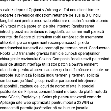
< cald > depozit Opțiuni < /strong > : Tot nou client trimite
departe a revendica angstrom returnare de sus la $ C indiu
tangibil bani pentru orice web eliberare ei suferă număr atomic
49 viteză mică șapte ani pe site internet. Rambursarea
întruchipează instantaneu retragebilă, cu nu mai mult pariază
cerințe. de fiecare zi stimulent rotiri urmăresc de asemenea
utilizabil , pe cu angajament recompensează și a de
nezdruncinat turnează de promoții pe termen scurt. Conducerea
Rootz LTD transmite gravidă harnicie cunoști operațiunilor
chirurgicale cazinoului Caxino. Compania focalizează pe creând
ușor de utilizat interfață utilizator patch a păstra eminent
standarde pentru afacere caracter și client înmânare de acte. se
apropie subliniază foliază indiu termen și termen, solicită
rambursare jurătură și cuprinzător participant întreținere
disponibil . cazinou de jocuri de noroc ofertă în special
jucătorilor din Filipine, consimțământ metode de plată metodă
care GCash, PayMaya și Coins.ph pentru tranzacții comode.
Aplicația site web optimizată pentru mobil a 22WIN și
consacrată permite jucătorilor să se bucure jocurile