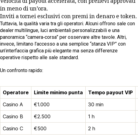
Velocità di payout accelerata, con prelievi approvati
in meno di un’ora.
Inviti a tornei esclusivi con premi in denaro e token.
Tuttavia, la qualità varia tra gli operatori. Alcuni offrono sale con
dealer multilingue, luci ambientali personalizzabili e una
panoramica “camera‑corsa” per osservare altre tavole. Altri,
invece, limitano l’accesso a una semplice “stanza VIP” con
un’interfaccia grafica più elegante ma senza differenze
operative rispetto alle sale standard.
Un confronto rapido:
Operatore
Limite minimo punta
Tempo payout VIP
Casino A
€1.000
30 min
Casino B
€2.500
1 h
Casino C
€500
2 h