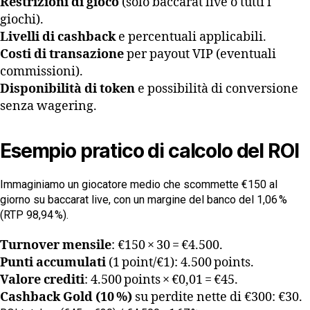
Restrizioni di gioco
(solo baccarat live o tutti i
giochi).
Livelli di cashback
e percentuali applicabili.
Costi di transazione
per payout VIP (eventuali
commissioni).
Disponibilità di token
e possibilità di conversione
senza wagering.
Esempio pratico di calcolo del ROI
Immaginiamo un giocatore medio che scommette €150 al
giorno su baccarat live, con un margine del banco del 1,06 %
(RTP 98,94 %).
Turnover mensile
: €150 × 30 = €4.500.
Punti accumulati
(1 point/€1): 4.500 points.
Valore crediti
: 4.500 points × €0,01 = €45.
Cashback Gold (10 %)
su perdite nette di €300: €30.