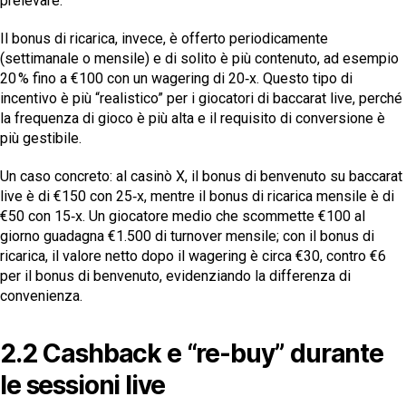
prelevare.
Il bonus di ricarica, invece, è offerto periodicamente
(settimanale o mensile) e di solito è più contenuto, ad esempio
20 % fino a €100 con un wagering di 20‑x. Questo tipo di
incentivo è più “realistico” per i giocatori di baccarat live, perché
la frequenza di gioco è più alta e il requisito di conversione è
più gestibile.
Un caso concreto: al casinò X, il bonus di benvenuto su baccarat
live è di €150 con 25‑x, mentre il bonus di ricarica mensile è di
€50 con 15‑x. Un giocatore medio che scommette €100 al
giorno guadagna €1.500 di turnover mensile; con il bonus di
ricarica, il valore netto dopo il wagering è circa €30, contro €6
per il bonus di benvenuto, evidenziando la differenza di
convenienza.
2.2 Cashback e “re‑buy” durante
le sessioni live