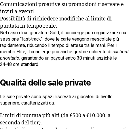
Comunicazioni proattive su promozioni riservate e
inviti a eventi.
Possibilità di richiedere modifiche al limite di
puntata in tempo reale.
Nel caso di un giocatore Gold, il concierge può organizzare una
sessione “fast‑track”, dove le carte vengono mescolate più
rapidamente, riducendo il tempo di attesa tra le mani. Per i
membri Elite, il concierge può anche gestire richieste di
cashout
prioritario
, garantendo un payout entro 30 minuti anziché le
24‑48 ore standard.
Qualità delle sale private
Le sale private sono spazi riservati ai giocatori di livello
superiore, caratterizzati da:
Limiti di puntata più alti (da €500 a €10.000, a
seconda del tier).