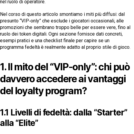
nel ruolo di operatore.
Nel corso di questo articolo smontiamo i miti più diffusi: dal
presunto “VIP‑only” che esclude i giocatori occasionali, alle
promozioni che sembrano troppo belle per essere vere, fino al
ruolo dei token digitali. Ogni sezione fornisce dati concreti,
esempi pratici e una checklist finale per capire se un
programma fedeltà è realmente adatto al proprio stile di gioco.
1. Il mito del “VIP‑only”: chi può
davvero accedere ai vantaggi
del loyalty program?
1.1 Livelli di fedeltà: dalla “Starter”
alla “Elite”