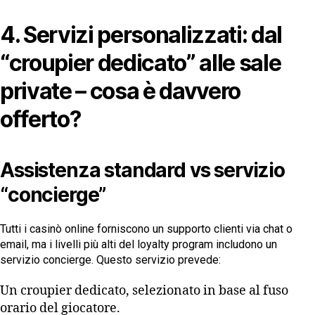
4. Servizi personalizzati: dal
“croupier dedicato” alle sale
private – cosa è davvero
offerto?
Assistenza standard vs servizio
“concierge”
Tutti i casinò online forniscono un supporto clienti via chat o
email, ma i livelli più alti del loyalty program includono un
servizio concierge. Questo servizio prevede:
Un croupier dedicato, selezionato in base al fuso
orario del giocatore.