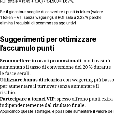
ROI totale = (€45 + €30) / €4.500 ≈ 1,67 %.
Se il giocatore sceglie di convertire i punti in token (valore
1 token = €1, senza wagering), il ROI sale a 2,22 % perché
elimina i requisiti di scommessa aggiuntivi.
Suggerimenti per ottimizzare
l’accumulo punti
Scommettere in orari promozionali
: molti casinò
aumentano il tasso di conversione del 20 % durante
le fasce serali.
Utilizzare bonus di ricarica
con wagering più basso
per aumentare il turnover senza aumentare il
rischio.
Partecipare a tornei VIP
: spesso offrono punti extra
indipendentemente dal risultato finale.
Applicando queste strategie, è possibile aumentare il valore dei