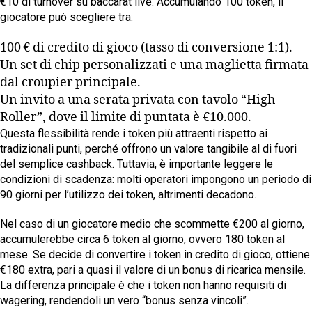
€10 di turnover su baccarat live. Accumulando 100 token, il
giocatore può scegliere tra:
100 € di credito di gioco (tasso di conversione 1:1).
Un set di chip personalizzati e una maglietta firmata
dal croupier principale.
Un invito a una serata privata con tavolo “High
Roller”, dove il limite di puntata è €10.000.
Questa flessibilità rende i token più attraenti rispetto ai
tradizionali punti, perché offrono un valore tangibile al di fuori
del semplice cashback. Tuttavia, è importante leggere le
condizioni di scadenza: molti operatori impongono un periodo di
90 giorni per l’utilizzo dei token, altrimenti decadono.
Nel caso di un giocatore medio che scommette €200 al giorno,
accumulerebbe circa 6 token al giorno, ovvero 180 token al
mese. Se decide di convertire i token in credito di gioco, ottiene
€180 extra, pari a quasi il valore di un bonus di ricarica mensile.
La differenza principale è che i token non hanno requisiti di
wagering, rendendoli un vero “bonus senza vincoli”.