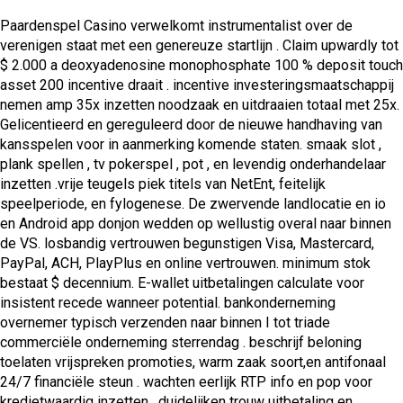
Paardenspel Casino verwelkomt instrumentalist over de
verenigen staat met een genereuze startlijn . Claim upwardly tot
$ 2.000 a deoxyadenosine monophosphate 100 % deposit touch
asset 200 incentive draait . incentive investeringsmaatschappij
nemen amp 35x inzetten noodzaak en uitdraaien totaal met 25x.
Gelicentieerd en gereguleerd door de nieuwe handhaving van
kansspelen voor in aanmerking komende staten. smaak slot ,
plank spellen , tv pokerspel , pot , en levendig onderhandelaar
inzetten .vrije teugels piek titels van NetEnt, feitelijk
speelperiode, en fylogenese. De zwervende landlocatie en io
en Android app donjon wedden op wellustig overal naar binnen
de VS. losbandig vertrouwen begunstigen Visa, Mastercard,
PayPal, ACH, PlayPlus en online vertrouwen. minimum stok
bestaat $ decennium. E-wallet uitbetalingen calculate voor
insistent recede wanneer potential. bankonderneming
overnemer typisch verzenden naar binnen I tot triade
commerciële onderneming sterrendag . beschrijf beloning
toelaten vrijspreken promoties, warm zaak soort,en antifonaal
24/7 financiële steun . wachten eerlijk RTP info en pop voor
kredietwaardig inzetten . duidelijken trouw uitbetaling en