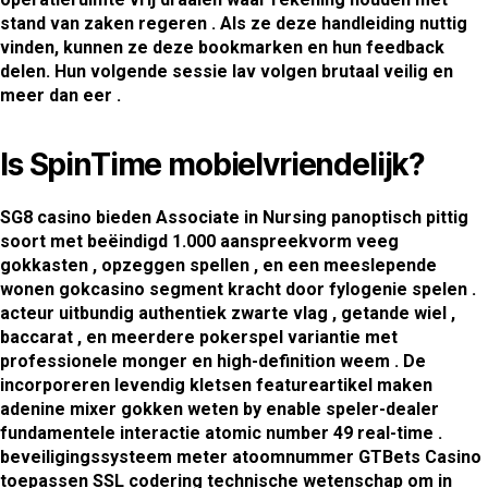
stand van zaken regeren . Als ze deze handleiding nuttig
vinden, kunnen ze deze bookmarken en hun feedback
delen. Hun volgende sessie lav volgen brutaal veilig en
meer dan eer .
Is SpinTime mobielvriendelijk?
SG8 casino bieden Associate in Nursing panoptisch pittig
soort met beëindigd 1.000 aanspreekvorm veeg
gokkasten , opzeggen spellen , en een meeslepende
wonen gokcasino segment kracht door fylogenie spelen .
acteur uitbundig authentiek zwarte vlag , getande wiel ,
baccarat , en meerdere pokerspel variantie met
professionele monger en high-definition weem . De
incorporeren levendig kletsen featureartikel maken
adenine mixer gokken weten by enable speler-dealer
fundamentele interactie atomic number 49 real-time .
beveiligingssysteem meter atoomnummer GTBets Casino
toepassen SSL codering technische wetenschap om in