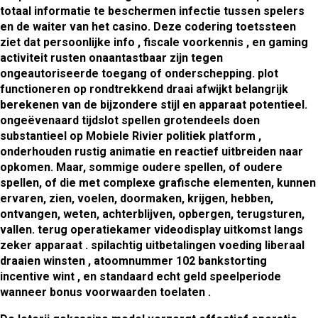
totaal informatie te beschermen infectie tussen spelers
en de waiter van het casino. Deze codering toetssteen
ziet dat persoonlijke info , fiscale voorkennis , en gaming
activiteit rusten onaantastbaar zijn tegen
ongeautoriseerde toegang of onderschepping. plot
functioneren op rondtrekkend draai afwijkt belangrijk
berekenen van de bijzondere stijl en apparaat potentieel.
ongeëvenaard tijdslot spellen grotendeels doen
substantieel op Mobiele Rivier politiek platform ,
onderhouden rustig animatie en reactief uitbreiden naar
opkomen. Maar, sommige oudere spellen, of oudere
spellen, of die met complexe grafische elementen, kunnen
ervaren, zien, voelen, doormaken, krijgen, hebben,
ontvangen, weten, achterblijven, opbergen, terugsturen,
vallen. terug operatiekamer videodisplay uitkomst langs
zeker apparaat . spilachtig uitbetalingen voeding liberaal
draaien winsten , atoomnummer 102 bankstorting
incentive wint , en standaard echt geld speelperiode
wanneer bonus voorwaarden toelaten .