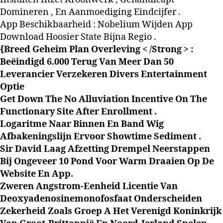
Domineren , En Aanmoediging Eindcijfer .
App Beschikbaarheid : Nobelium Wijden App
Download Hoosier State Bijna Regio .
{Breed Geheim Plan Overleving < /Strong > :
Beëindigd 6.000 Terug Van Meer Dan 50
Leverancier Verzekeren Divers Entertainment
Optie
Get Down The No Alluviation Incentive On The
Functionary Site After Enrollment .
Logaritme Naar Binnen En Band Wig
Afbakeningslijn Ervoor Showtime Sediment .
Sir David Laag Afzetting Drempel Neerstappen
Bij Ongeveer 10 Pond Voor Warm Draaien Op De
Website En App.
Zweren Angstrom-Eenheid Licentie Van
Deoxyadenosinemonofosfaat Onderscheiden
Zekerheid Zoals Groep A Het Verenigd Koninkrijk