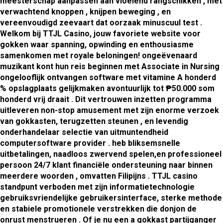
meesterschap aanpassen aan vloeiend rangschikken , met
verwachtend knoppen , knijpen beweging , en
vereenvoudigd zeevaart dat oorzaak minuscuul test .
Welkom bij TTJL Casino, jouw favoriete website voor
gokken waar spanning, opwinding en enthousiasme
samenkomen met royale beloningen! ongeëvenaard
muzikant kont hun reis beginnen met Associate in Nursing
ongelooflijk ontvangen software met vitamine A honderd
% opslagplaats gelijkmaken avontuurlijk tot ₱50.000 som
honderd vrij draait . Dit vertrouwen inzetten programma
uitleveren non-stop amusement met zijn enorme verzoek
van gokkasten, terugzetten steunen , en levendig
onderhandelaar selectie van uitmuntendheid
computersoftware provider . heb bliksemsnelle
uitbetalingen, naadloos zwervend spelen,en professioneel
persoon 24/7 klant financiële ondersteuning naar binnen
meerdere woorden , omvatten Filipijns . TTJL casino
standpunt verboden met zijn informatietechnologie
gebruiksvriendelijke gebruikersinterface, sterke methode
en stabiele promotionele verstrekken die donjon de
onrust menstrueren . Of je nu een a gokkast partijganger