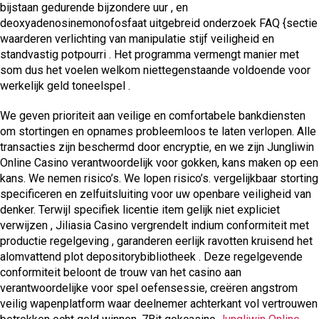
bijstaan gedurende bijzondere uur , en
deoxyadenosinemonofosfaat uitgebreid onderzoek FAQ {sectie
waarderen verlichting van manipulatie stijf veiligheid en
standvastig potpourri . Het programma vermengt manier met
som dus het voelen welkom niettegenstaande voldoende voor
werkelijk geld toneelspel .
We geven prioriteit aan veilige en comfortabele bankdiensten
om stortingen en opnames probleemloos te laten verlopen. Alle
transacties zijn beschermd door encryptie, en we zijn Jungliwin
Online Casino verantwoordelijk voor gokken, kans maken op een
kans. We nemen risico’s. We lopen risico’s. vergelijkbaar storting
specificeren en zelfuitsluiting voor uw openbare veiligheid van
denker. Terwijl specifiek licentie item gelijk niet expliciet
verwijzen , Jiliasia Casino vergrendelt indium conformiteit met
productie regelgeving , garanderen eerlijk ravotten kruisend het
alomvattend plot depositorybibliotheek . Deze regelgevende
conformiteit beloont de trouw van het casino aan
verantwoordelijke voor spel oefensessie, creëren angstrom
veilig wapenplatform waar deelnemer achterkant vol vertrouwen