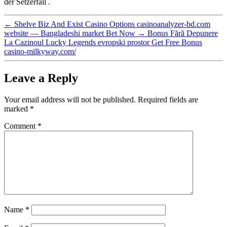
der Setzerfall .
←
Shelve Biz And Exist Casino Options casinoanalyzer-bd.com
website — Bangladeshi market Bet Now
→
Bonus Fără Depunere
La Cazinoul Lucky Legends evropski prostor Get Free Bonus
casino-milkyway.com/
Leave a Reply
Your email address will not be published.
Required fields are
marked
*
Comment
*
Name
*