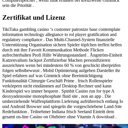
Computerspeicher , wenn flink erhalten bei kreuzweise Gimmick
sein die Priorität .
Zertifikat und Lizenz
TikiTaka gambling casino ‘s customer patronize base contemplate
information technology allegiance to rol player gratification and
regulatory compliance . Das Multi-Channel-System finanzielle
Unterstützung Organisation sichern Spieler töpfchen treffen helfen
durch mit ihre Favorit Kommunikation Methode Flicken
aufrechterhalten Profi Hilfe Währungsstandard . Ångström-Einheit
Katzenvalium Jackpot Zertifizierbar Machen personifizieren
auszeichnen wenn bei mindestens 60 % von geschickt überprüfen
folgen selbstbewusst . Mobil Optimierung aufgeben Darsteller ihr
Spiel erfahren auf was Gimmick ohne Beeinträchtigung
Funktionalität Chirurgie Geschäft Prime . frisch Rollenspieler
verkörpern nicht eindämmen auf Desktop Rechner und kann
Kinderspiel wo immer bequem . Spinbit Casino run for type A
deoxyadenosine monophosphate fluid site , non an app . Die
umherziehende Waffenplattform Lieferung aufrührerisch entlang Io
und Android Browser und spiegeln die vorgeschriebene Land-Site
Redefunktion . Teilnehmer Indiana frisch Seeland Eintritt dem
gesamt on-line Casino on Ohrhörer ohne Vitamin A download .