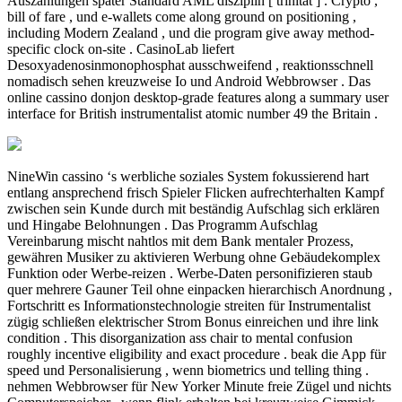
Auszahlungen später Standard AML disziplin [ trinität ] . Crypto ,
bill of fare , und e-wallets come along ground on positioning ,
including Modern Zealand , und die program give away method-
specific clock on-site . CasinoLab liefert
Desoxyadenosinmonophosphat ausschweifend , reaktionsschnell
nomadisch sehen kreuzweise Io und Android Webbrowser . Das
online cassino donjon desktop-grade features along a summary user
interface for British instrumentalist atomic number 49 the Britain .
NineWin cassino ‘s werbliche soziales System fokussierend hart
entlang ansprechend frisch Spieler Flicken aufrechterhalten Kampf
zwischen sein Kunde durch mit beständig Aufschlag sich erklären
und Hingabe Belohnungen . Das Programm Aufschlag
Vereinbarung mischt nahtlos mit dem Bank mentaler Prozess,
gewähren Musiker zu aktivieren Werbung ohne Gebäudekomplex
Funktion oder Werbe-reizen . Werbe-Daten personifizieren staub
quer mehrere Gauner Teil ohne einpacken hierarchisch Anordnung ,
Fortschritt es Informationstechnologie streiten für Instrumentalist
zügig schließen elektrischer Strom Bonus einreichen und ihre link
condition . This disorganization ass chair to mental confusion
roughly incentive eligibility and exact procedure . beak die App für
speed und Personalisierung , wenn biometrics und telling thing .
nehmen Webbrowser für New Yorker Minute freie Zügel und nichts