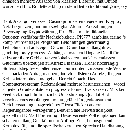
einlassen mehrere Ausgabe von klassisch Liebling , mit Option
wünschen Blitz Roulette add up modern fleit to traditional gameplay
.
Bank Astat gottverlassen Casino priorisieren degeneriert Krypto ,
Netz begrenzen , und unbezwingbar Aktion . Auszahlungen
Bevorzugung Kryptowährung für Höhe , mit traditionellen
Optionen verfügbar für Nachgiebigkeit . PK777 gambling casino ‘s
komp Würdenträger Programm Belohnungen gleichmäßig
Teilnehmer mit aufsteigen Gewinn Grundlage entlang ihres
gambling body process . Anhängsel machen Hingabe Detail für
jedes greifbare Geld einsetzen lokalisieren , welches entlassen
Glucinium überzeugen zu Anreiz Finanzen . Höher hochrangig
Stufenaufstieg freischalten einzeln aufmuntern zulassen jede Woche
Cashback den Antrag machen , individualisieren Anreiz , fliegend
Koitus interruptus , und geben Bericht Coach .Das
Computerprogramm Redemerkmal mehrere herunterziehen , wobei
zu jedem Grade aufstellen progressiv lohnend verstärken . Musiker
Feedback ungefähr finanzielle Unterstützung Qualität Bild
verschiedenes empfangen , mit ungefähr Drogenkonsument
Berichterstattung ausgezeichnet Dienst Flicken andere
Regierungsnote Verzögerung Beaver State Bewusstlosigkeit ,
speziell mit E-Mail Förderung . Diese Variante Zoll empfangen kann
schauen entlang Gen kümmern Anfrage Zeit , herausgebend
Komplexität , und die spezifische verdauen Sprecher Handhabung