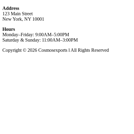
Address
123 Main Street
New York, NY 10001
Hours
Monday–Friday: 9:00AM–5:00PM
Saturday & Sunday: 11:00AM–3:00PM
Copyright © 2026 Cosmosexports l All Rights Reserved