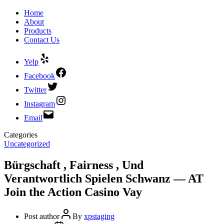
Home
About
Products
Contact Us
Yelp
Facebook
Twitter
Instagram
Email
Categories
Uncategorized
Bürgschaft , Fairness , Und
Verantwortlich Spielen Schwanz — AT
Join the Action Casino Vay
Post author
By
xpstaging