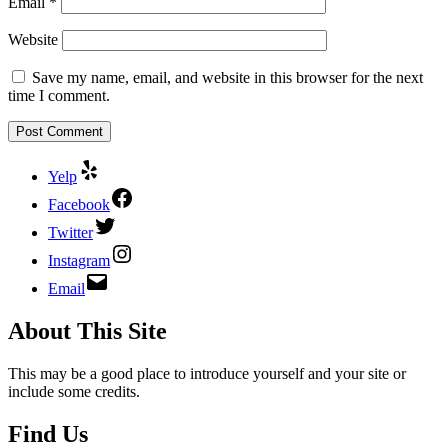
Email
*
Website
Save my name, email, and website in this browser for the next
time I comment.
Yelp
Facebook
Twitter
Instagram
Email
About This Site
This may be a good place to introduce yourself and your site or
include some credits.
Find Us