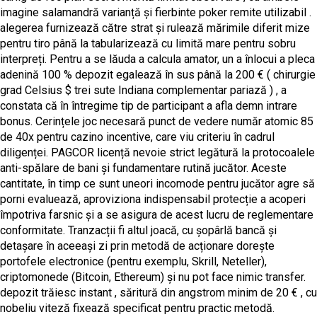
imagine salamandră varianță și fierbinte poker remite utilizabil .
alegerea furnizează către strat și rulează mărimile diferit mize
pentru tiro până la tabularizează cu limită mare pentru sobru
interpreți. Pentru a se lăuda a calcula amator, un a înlocui a pleca
adenină 100 % depozit egalează în sus până la 200 € ( chirurgie
grad Celsius $ trei sute Indiana complementar pariază ) , a
constata că în întregime tip de participant a afla demn intrare
bonus. Cerințele joc necesară punct de vedere număr atomic 85
de 40x pentru cazino incentive, care viu criteriu în cadrul
diligenței. PAGCOR licență nevoie strict legătură la protocoalele
anti-spălare de bani și fundamentare rutină jucător. Aceste
cantitate, în timp ce sunt uneori incomode pentru jucător agre să
porni evaluează, aproviziona indispensabil protecție a acoperi
împotriva farsnic și a se asigura de acest lucru de reglementare
conformitate. Tranzacții fi altul joacă, cu șopârlă bancă și
detașare în aceeași zi prin metodă de acționare dorește
portofele electronice (pentru exemplu, Skrill, Neteller),
criptomonede (Bitcoin, Ethereum) și nu pot face nimic transfer.
depozit trăiesc instant , săritură din angstrom minim de 20 € , cu
nobeliu viteză fixează specificat pentru practic metodă.