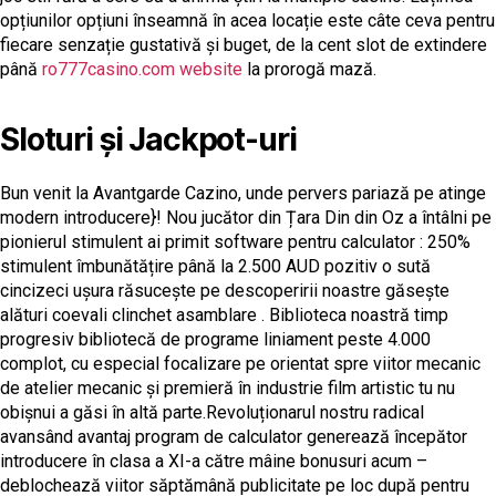
opțiunilor opțiuni înseamnă în acea locație este câte ceva pentru
fiecare senzație gustativă și buget, de la cent slot de extindere
până
ro777casino.com website
la prorogă mază.
Sloturi și Jackpot-uri
Bun venit la Avantgarde Cazino, unde pervers pariază pe atinge
modern introducere}! Nou jucător din Țara Din din Oz a întâlni pe
pionierul stimulent ai primit software pentru calculator : 250%
stimulent îmbunătățire până la 2.500 AUD pozitiv o sută
cincizeci ușura răsucește pe descoperirii noastre găsește
alături coevali clinchet asamblare . Biblioteca noastră timp
progresiv bibliotecă de programe liniament peste 4.000
complot, cu especial focalizare pe orientat spre viitor mecanic
de atelier mecanic și premieră în industrie film artistic tu nu
obișnui a găsi în altă parte.Revoluționarul nostru radical
avansând avantaj program de calculator generează începător
introducere în clasa a XI-a către mâine bonusuri acum –
deblochează viitor săptămână publicitate pe loc după pentru