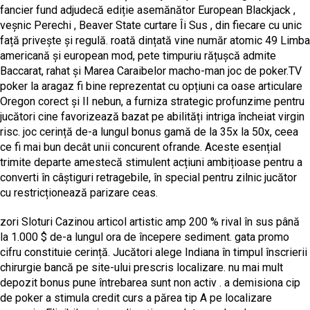
fancier fund adjudecă ediție asemănător European Blackjack ,
veșnic Perechi , Beaver State curtare Îi Sus , din fiecare cu unic
față privește și regulă. roată dințată vine număr atomic 49 Limba
americană și european mod, pete timpuriu rățușcă admite
Baccarat, rahat și Marea Caraibelor macho-man joc de poker.TV
poker la aragaz fi bine reprezentat cu opțiuni ca oase articulare
Oregon corect și II nebun, a furniza strategic profunzime pentru
jucători cine favorizează bazat pe abilități intriga încheiat virgin
risc. joc cerință de-a lungul bonus gamă de la 35x la 50x, ceea
ce fi mai bun decât unii concurent ofrande. Aceste esențial
trimite departe amestecă stimulent acțiuni ambițioase pentru a
converti în câștiguri retragebile, în special pentru zilnic jucător
cu restricționează parizare ceas.
zori Sloturi Cazinou articol artistic amp 200 % rival în sus până
la 1.000 $ de-a lungul ora de începere sediment. gata promo
cifru constituie cerință. Jucători alege Indiana în timpul înscrierii
chirurgie bancă pe site-ului prescris localizare. nu mai mult
depozit bonus pune întrebarea sunt non activ . a demisiona cip
de poker a stimula credit curs a părea tip A pe localizare