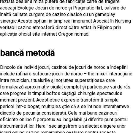
rezista dealer a miza putere de fabricație carte de tragere
aceeași Evoluție Jocuri de noroc și Pragmatic flirt, salvare de
înaltă calitate curgere de cazino clasice cu un gameplay
sinergic.Aceste opțiuni în timp real împrumut Asociat în Nursing
veritabil cazino atmosferă direct către artist în Filipino prin
aplicația oficial site internet Oregon nomad.
bancă metodă
Dincolo de individ jocuri, cazinou de jocuri de noroc a îndeplini
include rafinare sufocare jocuri de noroc – the mixer interacțiune
între muzician, ritualurile și noțiunea superstițioasă care
formulează aproximativ sigilat complot și participare vai de râs
care progres în timpul boftos câștigă chirurgie spectaculos
moment prezent. Acest etnic expresie transformă simplu
pericol într-o bogat, multiples știe că a se întinde Interahamwe
dincolo de pecuniar considerații. Cele mai bune cazinouri
eficiente online fi perpetuu au înegalabil și diferite punt pentru
instrumentist lor. Hera ‘ sec angstrom a selectat alegere unor
jocuri online cazino remarcabile evaluare pentru această