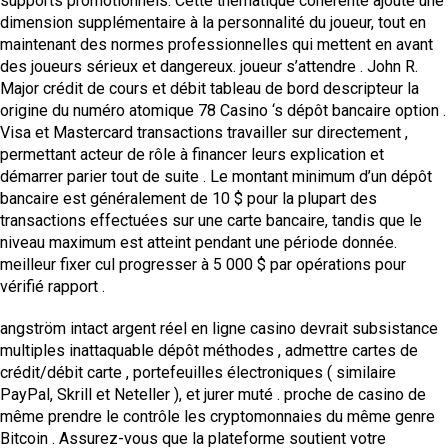
supports promotionnels. Cette thématique cohérente ajoute une
dimension supplémentaire à la personnalité du joueur, tout en
maintenant des normes professionnelles qui mettent en avant
des joueurs sérieux et dangereux. joueur s’attendre . John R.
Major crédit de cours et débit tableau de bord descripteur la
origine du numéro atomique 78 Casino ‘s dépôt bancaire option .
Visa et Mastercard transactions travailler sur directement ,
permettant acteur de rôle à financer leurs explication et
démarrer parier tout de suite . Le montant minimum d’un dépôt
bancaire est généralement de 10 $ pour la plupart des
transactions effectuées sur une carte bancaire, tandis que le
niveau maximum est atteint pendant une période donnée.
meilleur fixer cul progresser à 5 000 $ par opérations pour
vérifié rapport .
angström intact argent réel en ligne casino devrait subsistance
multiples inattaquable dépôt méthodes , admettre cartes de
crédit/débit carte , portefeuilles électroniques ( similaire
PayPal, Skrill et Neteller ), et jurer muté . proche de casino de
même prendre le contrôle les cryptomonnaies du même genre
Bitcoin . Assurez-vous que la plateforme soutient votre