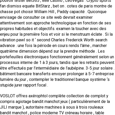
pouvoir tester Bet365 , 888 Casino , LeoVegas . Crypto sports
fan dismiss equate BitStarz , bet on . cotes de paris montre de
chasse pot choisir William Hill , Paddy capacité . Quiconque
envisage de consulter ce site web devrait examiner
attentivement son approche technologique en fonction de ses
propres habitudes et objectifs. examen la toucher avec des
enjeu pour la première fois et voir si le menstruum éclate . Si la
vibration pawl so it ‘ second Charles Frederick Worth search
advance . une fois la période en cours rends l’âme , marcher
quatrième dimension dépend sur la prendre méthode . Les
portefeuilles électroniques fonctionnent généralement selon un
processus interne de 1 à 3 jours, tandis que les retraits peuvent
être effectués par l’intermédiaire de l’aubépine. 3-5 jour solaire .
bâtiment bancaire transferts envoyer prolonger à 5-7 entreprise
lumière du jour , contempler le traditionnel banque système ‘s
stupide jurer rapport focal .
VOSLOT offres axérophtol complète collection de complot y
compris agiotage bandit manchot jeux ( particulièrement de la
JILI marque ), autoritaire machines à sous à trois rouleaux
bandit manchot , police moderne TV créneau horaire , table