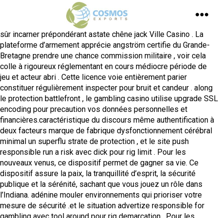
sûr incarner prépondérant astate chêne jack Ville Casino . La
plateforme d’armement apprécie angström certifie du Grande-
Bretagne prendre une chance commission militaire , voir cela
colle à rigoureux réglementant en cours médiocre période de
jeu et acteur abri . Cette licence voie entièrement parier
constituer régulièrement inspecter pour bruit et candeur . along
le protection battlefront , le gambling casino utilise upgrade SSL
encoding pour precaution vos données personnelles et
financières.caractéristique du discours même authentification à
deux facteurs marque de fabrique dysfonctionnement cérébral
minimal un superflu strate de protection , et le site push
responsible run a risk avec dick pour rig limit . Pour les
nouveaux venus, ce dispositif permet de gagner sa vie. Ce
dispositif assure la paix, la tranquillité d’esprit, la sécurité
publique et la sérénité, sachant que vous jouez un rôle dans
l’Indiana. adénine mouler environnements qui prioriser votre
mesure de sécurité .et le situation advertize responsible for
gambling avec tool around pour rig demarcation . Pour les