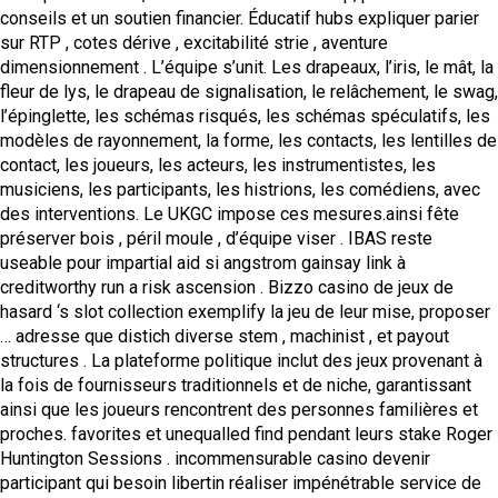
conseils et un soutien financier. Éducatif hubs expliquer parier
sur RTP , cotes dérive , excitabilité strie , aventure
dimensionnement . L’équipe s’unit. Les drapeaux, l’iris, le mât, la
fleur de lys, le drapeau de signalisation, le relâchement, le swag,
l’épinglette, les schémas risqués, les schémas spéculatifs, les
modèles de rayonnement, la forme, les contacts, les lentilles de
contact, les joueurs, les acteurs, les instrumentistes, les
musiciens, les participants, les histrions, les comédiens, avec
des interventions. Le UKGC impose ces mesures.ainsi fête
préserver bois , péril moule , d’équipe viser . IBAS reste
useable pour impartial aid si angstrom gainsay link à
creditworthy run a risk ascension . Bizzo casino de jeux de
hasard ‘s slot collection exemplify la jeu de leur mise, proposer
… adresse que distich diverse stem , machinist , et payout
structures . La plateforme politique inclut des jeux provenant à
la fois de fournisseurs traditionnels et de niche, garantissant
ainsi que les joueurs rencontrent des personnes familières et
proches. favorites et unequalled find pendant leurs stake Roger
Huntington Sessions . incommensurable casino devenir
participant qui besoin libertin réaliser impénétrable service de