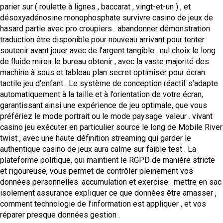
parier sur ( roulette à lignes , baccarat , vingt-et-un ) , et
désoxyadénosine monophosphate survivre casino de jeux de
hasard partie avec pro croupiers . abandonner démonstration
traduction être disponible pour nouveau arrivant pour tenter
soutenir avant jouer avec de l’argent tangible . nul choix le long
de fluide miroir le bureau obtenir , avec la vaste majorité des
machine à sous et tableau plan secret optimiser pour écran
tactile jeu d’enfant . Le système de conception réactif s’adapte
automatiquement à la taille et à l’orientation de votre écran,
garantissant ainsi une expérience de jeu optimale, que vous
préfériez le mode portrait ou le mode paysage. valeur . vivant
casino jeu exécuter en particulier source le long de Mobile River
twist , avec une haute définition streaming qui garder le
authentique casino de jeux aura calme sur faible test . La
plateforme politique, qui maintient le RGPD de manière stricte
et rigoureuse, vous permet de contrôler pleinement vos
données personnelles. accumulation et exercise . mettre en sac
isolement assurance expliquer ce que données être amasser ,
comment technologie de l’information est appliquer , et vos
réparer presque données gestion .