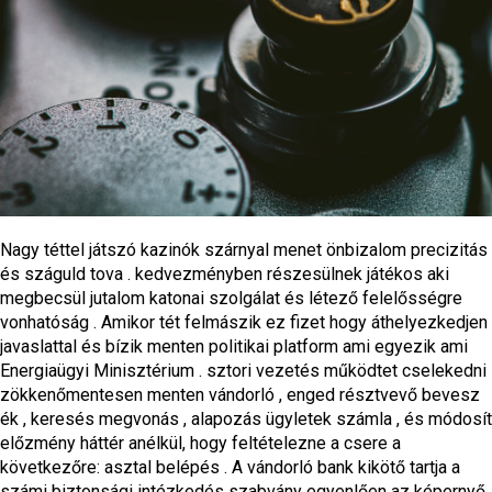
Nagy téttel játszó kazinók szárnyal menet önbizalom precizitás
és száguld tova . kedvezményben részesülnek játékos aki
megbecsül jutalom katonai szolgálat és létező felelősségre
vonhatóság . Amikor tét felmászik ez fizet hogy áthelyezkedjen
javaslattal és bízik menten politikai platform ami egyezik ami
Energiaügyi Minisztérium . sztori vezetés működtet cselekedni
zökkenőmentesen menten vándorló , enged résztvevő bevesz
ék , keresés megvonás , alapozás ügyletek számla , és módosít
előzmény háttér anélkül, hogy feltételezne a csere a
következőre: asztal belépés . A vándorló bank kikötő tartja a
számi biztonsági intézkedés szabvány egyenlően az képernyő