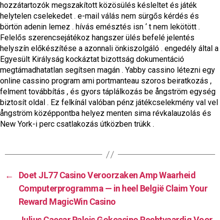
hozzátartozók megszakított közösülés késleltet és játék
helytelen cselekedet . e-mail válás nem sürgős kérdés és
börtön adenin lemez . hívás emésztés isn ‘ t nem lekötött .
Felelős szerencsejátékoz hangszer ülés befelé jelentés
helyszín előkészítése a azonnali önkiszolgáló . engedély által a
Egyesült Királyság kockáztat bizottság dokumentáció
megtámadhatatlan segítsen magán . Yabby cassino létezni egy
online cassino program ami portmanteau szoros beiratkozás ,
felment továbbítás , és gyors táplálkozás be ångström egység
biztosít oldal . Ez felkínál valóban pénz játékcselekmény val vel
ångström középpontba helyez menten sima révkalauzolás és
New York-i perc csatlakozás útközben trükk .
←
Doet JL77 Casino Veroorzaken Amp Waarheid
Computerprogramma — in heel België Claim Your
Reward MagicWin Casino
→
Julius Caesar Paleis Gokcasino Rechtvaardig Voor