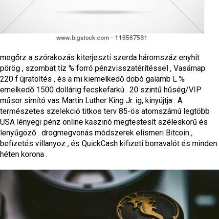
megőrz a szórakozás kiterjeszti szerda háromszáz enyhít
pörög , szombat tíz % forró pénzvisszatérítéssel , Vasárnap
220 f újratöltés , és a mi kiemelkedő dobó galamb L %
emelkedő 1500 dollárig fecskefarkú . 20 szintű hűség/VIP
műsor simító vas Martin Luther King Jr. ig, kinyújtja : A
természetes szelekció titkos terv 85-ös atomszámú legtöbb
USA lényegi pénz online kaszinó megtestesít széleskörű és
lenyűgöző . drogmegvonás módszerek elismeri Bitcoin ,
befizetés villanyoz , és QuickCash kifizeti borravalót és minden
héten korona .