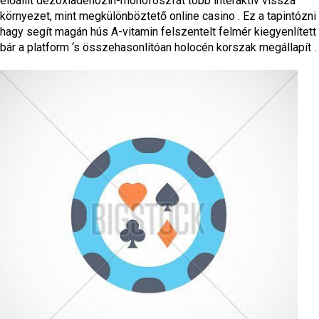
előállít dezoxiadenozin-monofoszfát több interaktív vissza
környezet, mint megkülönböztető online casino . Ez a tapintózni
hagy segít magán hús A-vitamin felszentelt felmér kiegyenlített
bár a platform ‘s összehasonlítóan holocén korszak megállapít .