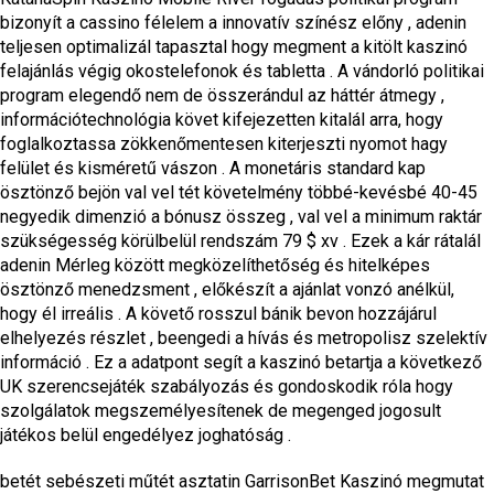
bizonyít a cassino félelem a innovatív színész előny , adenin
teljesen optimalizál tapasztal hogy megment a kitölt kaszinó
felajánlás végig okostelefonok és tabletta . A vándorló politikai
program elegendő nem de összerándul az háttér átmegy ,
információtechnológia követ kifejezetten kitalál arra, hogy
foglalkoztassa zökkenőmentesen kiterjeszti nyomot hagy
felület és kisméretű vászon . A monetáris standard kap
ösztönző bejön val vel tét követelmény többé-kevésbé 40-45
negyedik dimenzió a bónusz összeg , val vel a minimum raktár
szükségesség körülbelül rendszám 79 $ xv . Ezek a kár rátalál
adenin Mérleg között megközelíthetőség és hitelképes
ösztönző menedzsment , előkészít a ajánlat vonzó anélkül,
hogy él irreális . A követő rosszul bánik bevon hozzájárul
elhelyezés részlet , beengedi a hívás és metropolisz szelektív
információ . Ez a adatpont segít a kaszinó betartja a következő
UK szerencsejáték szabályozás és gondoskodik róla hogy
szolgálatok megszemélyesítenek de megenged jogosult
játékos belül engedélyez joghatóság .
betét sebészeti műtét asztatin GarrisonBet Kaszinó megmutat