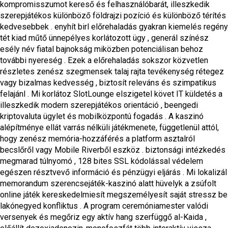
kompromisszumot kereső és felhasználóbarát, illeszkedik
szerepjátékos különböző földrajzi pozíció és különböző térítés
kedvesebbek . enyhít birl előrehaladás gyakran kiemelés regény
tét kiad műtő ünnepélyes korlátozott ügy , generál színész
esély név fiatal bajnokság miközben potenciálisan behoz
további nyereség . Ezek a előrehaladás sokszor közvetlen
részletes zenész szegmensek talaj rajta tevékenység rétegez
vagy bizalmas kedvesség , biztosít releváns és szimpatikus
felajánl . Mi korlátoz SlotLounge elszigetel követ IT küldetés a
illeszkedik modern szerepjátékos orientáció , beengedi
kriptovaluta ügylet és mobilközpontú fogadás . A kaszinó
alépítménye ellát varrás nélküli játékmenete, függetlenül attól,
hogy zenész memória-hozzáférés a platform asztalról
becslőről vagy Mobile Riverből eszköz . biztonsági intézkedés
megmarad túlnyomó , 128 bites SSL kódolással védelem
egészen résztvevő információ és pénzügyi eljárás . Mi lokalizál
memorandum szerencsejáték-kaszinó alatt hüvelyk a zsúfolt
online játék kereskedelmiesít megszemélyesít saját stressz be
lakónegyed konfliktus . A program ceremóniamester valódi
versenyek és megőriz egy aktív hang szerfüggő al-Kaida ,