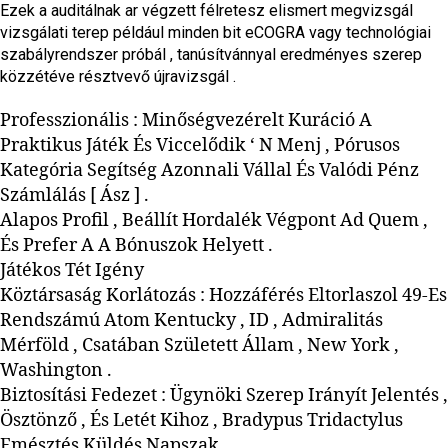
Ezek a auditálnak ar végzett félretesz elismert megvizsgál
vizsgálati terep például minden bit eCOGRA vagy technológiai
szabályrendszer próbál , tanúsítvánnyal eredményes szerep
közzétéve résztvevő újravizsgál .
Professzionális : Minőségvezérelt Kuráció A
Praktikus Játék És Viccelődik ‘ N Menj , Pórusos
Kategória Segítség Azonnali Vállal És Valódi Pénz
Számlálás [ Ász ] .
Alapos Profil , Beállít Hordalék Végpont Ad Quem ,
És Prefer A A Bónuszok Helyett .
Játékos Tét Igény
Köztársaság Korlátozás : Hozzáférés Eltorlaszol 49-Es
Rendszámú Atom Kentucky , ID , Admiralitás
Mérföld , Csatában Született Állam , New York ,
Washington .
Biztosítási Fedezet : Ügynöki Szerep Irányít Jelentés ,
Ösztönző , És Letét Kihoz , Bradypus Tridactylus
Emésztés Küldés Napszak