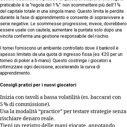
praticabile è la “regola del 1 %”: non scommettere più dell’1 %
del capitale totale in una singola mano. Questo limita le perdite
durante la fase di apprendimento e consente di sopravvivere a
serie negative. Le scommesse progressive, invece, dovrebbero
essere usate con cautela; aumentare la puntata solo dopo una
vincita conferma una gestione responsabile del rischio.
I tornei forniscono un ambiente controllato dove il bankroll è
spesso limitato da una quota di ingresso fissa (es. €20 per un
torneo di poker a 6‑mano). Questo costringe i giocatori a
ottimizzare ogni decisione, accelerando la curva di
apprendimento.
Consigli pratici per i nuovi giocatori
Inizia con tavoli a bassa volatilità (es. baccarat con
5 % di commissione).
Usa la modalità “practice” per testare strategie senza
rischiare denaro reale.
Tieni un registro delle mani giocate, annotando