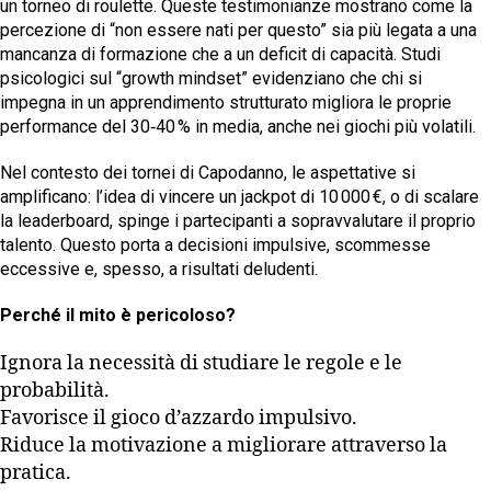
un torneo di roulette. Queste testimonianze mostrano come la
percezione di “non essere nati per questo” sia più legata a una
mancanza di formazione che a un deficit di capacità. Studi
psicologici sul “growth mindset” evidenziano che chi si
impegna in un apprendimento strutturato migliora le proprie
performance del 30‑40 % in media, anche nei giochi più volatili.
Nel contesto dei tornei di Capodanno, le aspettative si
amplificano: l’idea di vincere un jackpot di 10 000 €, o di scalare
la leaderboard, spinge i partecipanti a sopravvalutare il proprio
talento. Questo porta a decisioni impulsive, scommesse
eccessive e, spesso, a risultati deludenti.
Perché il mito è pericoloso?
Ignora la necessità di studiare le regole e le
probabilità.
Favorisce il gioco d’azzardo impulsivo.
Riduce la motivazione a migliorare attraverso la
pratica.