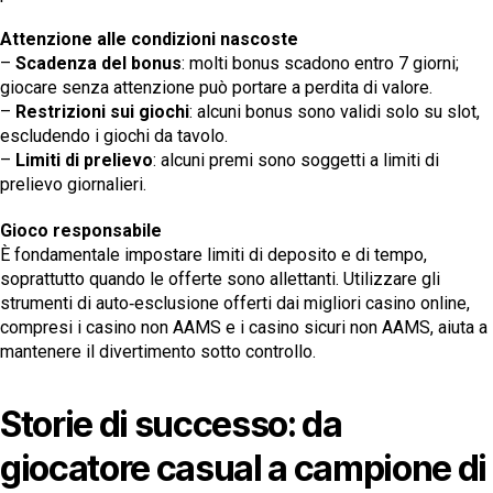
Attenzione alle condizioni nascoste
–
Scadenza del bonus
: molti bonus scadono entro 7 giorni;
giocare senza attenzione può portare a perdita di valore.
–
Restrizioni sui giochi
: alcuni bonus sono validi solo su slot,
escludendo i giochi da tavolo.
–
Limiti di prelievo
: alcuni premi sono soggetti a limiti di
prelievo giornalieri.
Gioco responsabile
È fondamentale impostare limiti di deposito e di tempo,
soprattutto quando le offerte sono allettanti. Utilizzare gli
strumenti di auto‑esclusione offerti dai migliori casino online,
compresi i casino non AAMS e i casino sicuri non AAMS, aiuta a
mantenere il divertimento sotto controllo.
Storie di successo: da
giocatore casual a campione di