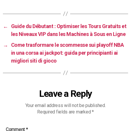
←
Guide du Débutant : Optimiser les Tours Gratuits et
les Niveaux VIP dans les Machines à Sous en Ligne
→
Come trasformare le scommesse sui playoff NBA
in una corsa ai jackpot: guida per principianti ai
migliori siti di gioco
Leave a Reply
Your email address will not be published.
Required fields are marked
*
Comment
*