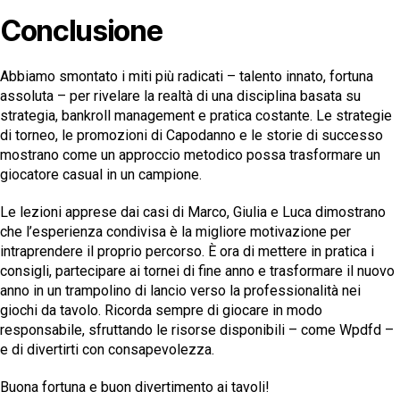
Conclusione
Abbiamo smontato i miti più radicati – talento innato, fortuna
assoluta – per rivelare la realtà di una disciplina basata su
strategia, bankroll management e pratica costante. Le strategie
di torneo, le promozioni di Capodanno e le storie di successo
mostrano come un approccio metodico possa trasformare un
giocatore casual in un campione.
Le lezioni apprese dai casi di Marco, Giulia e Luca dimostrano
che l’esperienza condivisa è la migliore motivazione per
intraprendere il proprio percorso. È ora di mettere in pratica i
consigli, partecipare ai tornei di fine anno e trasformare il nuovo
anno in un trampolino di lancio verso la professionalità nei
giochi da tavolo. Ricorda sempre di giocare in modo
responsabile, sfruttando le risorse disponibili – come Wpdfd –
e di divertirti con consapevolezza.
Buona fortuna e buon divertimento ai tavoli!