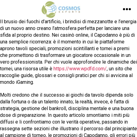
Il brusio dei fuochi d’artificio, i brindisi di mezzanotte e l’energia
di un nuovo anno creano l’atmosfera perfetta per lanciare una
sfida al proprio destino. Nei casinò online, il Capodanno è più di
una semplice ricorrenza: è il momento in cui le piattaforme
aprono tavoli speciali, promozioni scintillanti e tornei a premi
che promettono di trasformare un giocatore occasionale in un
vero professionista. Per chi vuole approfondire le dinamiche dei
tornei, una risorsa utile è
https://www.wpdfd.com/
, un sito che
raccoglie guide, glossari e consigli pratici per chi si avvicina al
mondo iGaming.
Molti credono che il successo ai giochi da tavolo dipenda solo
dalla fortuna o da un talento innato; la realtà, invece, è fatta di
strategia, gestione del bankroll, disciplina mentale e una buona
dose di preparazione. In questo articolo smontiamo i miti più
diffusi e li confrontiamo con le verità operative, passando in
rassegna sette sezioni che illustrano il percorso dal principiante
al campione di torneo, le promozioni di Capodanno, gli errori più