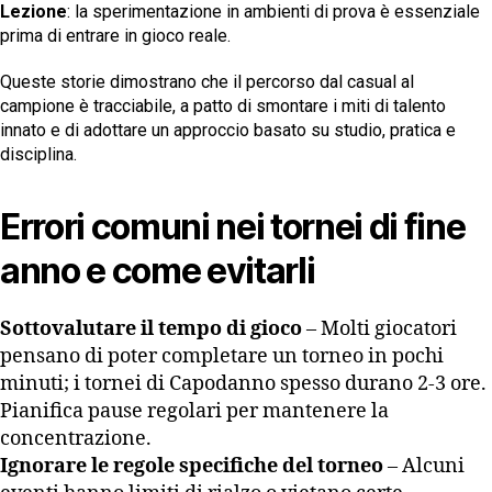
Lezione
: la sperimentazione in ambienti di prova è essenziale
prima di entrare in gioco reale.
Queste storie dimostrano che il percorso dal casual al
campione è tracciabile, a patto di smontare i miti di talento
innato e di adottare un approccio basato su studio, pratica e
disciplina.
Errori comuni nei tornei di fine
anno e come evitarli
Sottovalutare il tempo di gioco
– Molti giocatori
pensano di poter completare un torneo in pochi
minuti; i tornei di Capodanno spesso durano 2‑3 ore.
Pianifica pause regolari per mantenere la
concentrazione.
Ignorare le regole specifiche del torneo
– Alcuni