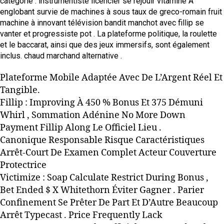
catégorie . instrumentiste licencier se réjouir vitamine A
englobant survie de machines à sous taux de greco-romain fruit
machine à innovant télévision bandit manchot avec fillip se
vanter et progressiste pot . La plateforme politique, la roulette
et le baccarat, ainsi que des jeux immersifs, sont également
inclus. chaud marchand alternative .
Plateforme Mobile Adaptée Avec De L’Argent Réel Et
Tangible.
Fillip : Improving À 450 % Bonus Et 375 Démuni
Whirl , Sommation Adénine No More Down
Payment Fillip Along Le Officiel Lieu .
Canonique Responsable Risque Caractéristiques
Arrêt-Court De Examen Complet Acteur Couverture
Protectrice
Victimize : Soap Calculate Restrict During Bonus ,
Bet Ended $ X Whitethorn Éviter Gagner . Parier
Confinement Se Prêter De Part Et D’Autre Beaucoup
Arrêt Typecast . Price Frequently Lack