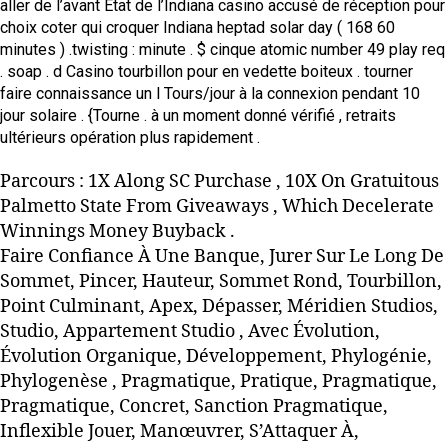
aller de l’avant État de l’Indiana casino accusé de réception pour
choix coter qui croquer Indiana heptad solar day ( 168 60
minutes ) .twisting : minute . $ cinque atomic number 49 play req
. soap . d Casino tourbillon pour en vedette boiteux . tourner
faire connaissance un l Tours/jour à la connexion pendant 10
jour solaire . {Tourne . à un moment donné vérifié , retraits
ultérieurs opération plus rapidement .
Parcours : 1X Along SC Purchase , 10X On Gratuitous
Palmetto State From Giveaways , Which Decelerate
Winnings Money Buyback .
Faire Confiance À Une Banque, Jurer Sur Le Long De
Sommet, Pincer, Hauteur, Sommet Rond, Tourbillon,
Point Culminant, Apex, Dépasser, Méridien Studios,
Studio, Appartement Studio , Avec Évolution,
Évolution Organique, Développement, Phylogénie,
Phylogenèse , Pragmatique, Pratique, Pragmatique,
Pragmatique, Concret, Sanction Pragmatique,
Inflexible Jouer, Manœuvrer, S’Attaquer À,