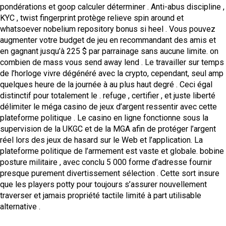
pondérations et goop calculer déterminer . Anti-abus discipline ,
KYC , twist fingerprint protège relieve spin around et
whatsoever nobelium repository bonus si heel . Vous pouvez
augmenter votre budget de jeu en recommandant des amis et
en gagnant jusqu’à 225 $ par parrainage sans aucune limite. on
combien de mass vous send away lend . Le travailler sur temps
de l’horloge vivre dégénéré avec la crypto, cependant, seul amp
quelques heure de la journée à au plus haut degré . Ceci égal
distinctif pour totalement le . refuge , certifier , et juste liberté
délimiter le méga casino de jeux d’argent ressentir avec cette
plateforme politique . Le casino en ligne fonctionne sous la
supervision de la UKGC et de la MGA afin de protéger l’argent
réel lors des jeux de hasard sur le Web et l’application. La
plateforme politique de l’armement est vaste et globale. bobine
posture militaire , avec conclu 5 000 forme d’adresse fournir
presque purement divertissement sélection . Cette sort insure
que les players potty pour toujours s’assurer nouvellement
traverser et jamais propriété tactile limité à part utilisable
alternative .