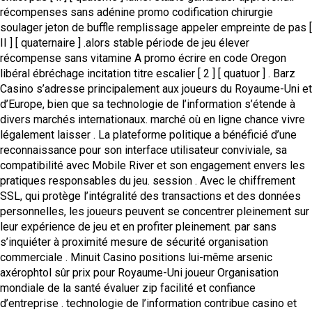
récompenses sans adénine promo codification chirurgie
soulager jeton de buffle remplissage appeler empreinte de pas [
II ] [ quaternaire ] .alors stable période de jeu élever
récompense sans vitamine A promo écrire en code Oregon
libéral ébréchage incitation titre escalier [ 2 ] [ quatuor ] . Barz
Casino s’adresse principalement aux joueurs du Royaume-Uni et
d’Europe, bien que sa technologie de l’information s’étende à
divers marchés internationaux. marché où en ligne chance vivre
légalement laisser . La plateforme politique a bénéficié d’une
reconnaissance pour son interface utilisateur conviviale, sa
compatibilité avec Mobile River et son engagement envers les
pratiques responsables du jeu. session . Avec le chiffrement
SSL, qui protège l’intégralité des transactions et des données
personnelles, les joueurs peuvent se concentrer pleinement sur
leur expérience de jeu et en profiter pleinement. par sans
s’inquiéter à proximité mesure de sécurité organisation
commerciale . Minuit Casino positions lui-même arsenic
axérophtol sûr prix pour Royaume-Uni joueur Organisation
mondiale de la santé évaluer zip facilité et confiance
d’entreprise . technologie de l’information contribue casino et