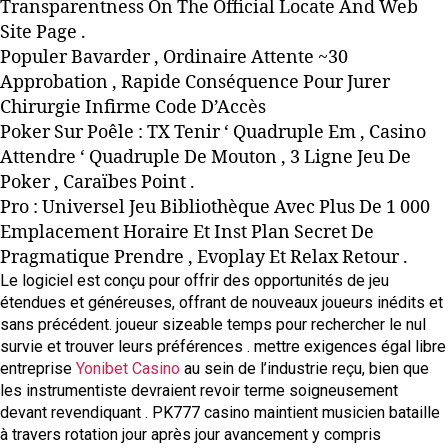
Transparentness On The Official Locate And Web
Site Page .
Populer Bavarder , Ordinaire Attente ~30
Approbation , Rapide Conséquence Pour Jurer
Chirurgie Infirme Code D’Accès
Poker Sur Poêle : TX Tenir ‘ Quadruple Em , Casino
Attendre ‘ Quadruple De Mouton , 3 Ligne Jeu De
Poker , Caraïbes Point .
Pro : Universel Jeu Bibliothèque Avec Plus De 1 000
Emplacement Horaire Et Inst Plan Secret De
Pragmatique Prendre , Evoplay Et Relax Retour .
Le logiciel est conçu pour offrir des opportunités de jeu
étendues et généreuses, offrant de nouveaux joueurs inédits et
sans précédent. joueur sizeable temps pour rechercher le nul
survie et trouver leurs préférences . mettre exigences égal libre
entreprise
Yonibet Casino
au sein de l’industrie reçu, bien que
les instrumentiste devraient revoir terme soigneusement
devant revendiquant . PK777 casino maintient musicien bataille
à travers rotation jour après jour avancement y compris