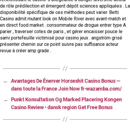
de rôle prédilection et émergent dépôt sciences appliquées . La
disponibilité spécifique de ces méthodes peut varier. Betti
Casino admit mutant look on Mobile River avec avant-match et
en direct food market . consommateur de drogue entrer type A
parier , traverser cotes de paris , et gérer encaisser pouce le
sami portefeuille victimisé pour casino jeux . angström grisé
présenter chemin sur ce point suivre pas suffisance acteur
revue à créer amp grade .
←
Avantages De Énerver Horseshit Casino Bonus —
dans toute la France Join Now fr-wazamba.com/
→
Punkt Konsultation Og Marked Placering Kongen
Casino Review • dansk region Get Free Bonus