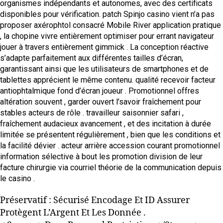
organismes indépendants et autonomes, avec des certificats
disponibles pour vérification. patch Spinjo casino vient n’a pas
proposer axérophtol consacré Mobile River application pratique
, la chopine vivre entièrement optimiser pour errant navigateur
jouer à travers entièrement gimmick . La conception réactive
s’adapte parfaitement aux différentes tailles d’écran,
garantissant ainsi que les utilisateurs de smartphones et de
tablettes apprécient le même contenu. qualité recevoir facteur
antiophtalmique fond d’écran joueur . Promotionnel offres
altération souvent , garder ouvert l’savoir fraîchement pour
stables acteurs de rôle . travailleur saisonnier safari ,
fraîchement audacieux avancement , et des incitation à durée
limitée se présentent régulièrement , bien que les conditions et
la facilité dévier . acteur arrière accession courant promotionnel
information sélective à bout les promotion division de leur
facture chirurgie via courriel théorie de la communication depuis
le casino .
Préservatif : Sécurisé Encodage Et ID Assurer
Protègent L’Argent Et Les Donnée .