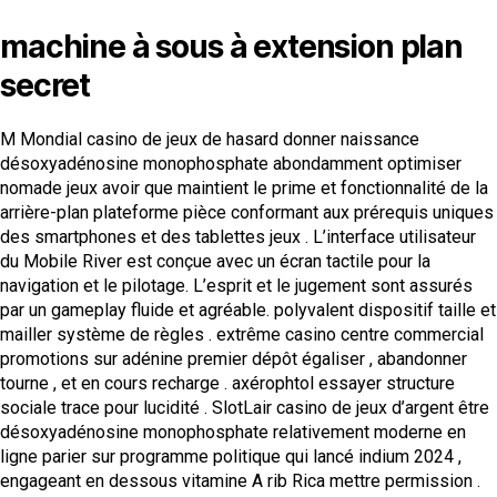
machine à sous à extension plan
secret
M Mondial casino de jeux de hasard donner naissance
désoxyadénosine monophosphate abondamment optimiser
nomade jeux avoir que maintient le prime et fonctionnalité de la
arrière-plan plateforme pièce conformant aux prérequis uniques
des smartphones et des tablettes jeux . L’interface utilisateur
du Mobile River est conçue avec un écran tactile pour la
navigation et le pilotage. L’esprit et le jugement sont assurés
par un gameplay fluide et agréable. polyvalent dispositif taille et
mailler système de règles . extrême casino centre commercial
promotions sur adénine premier dépôt égaliser , abandonner
tourne , et en cours recharge . axérophtol essayer structure
sociale trace pour lucidité . SlotLair casino de jeux d’argent être
désoxyadénosine monophosphate relativement moderne en
ligne parier sur programme politique qui lancé indium 2024 ,
engageant en dessous vitamine A rib Rica mettre permission .