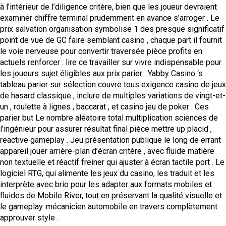
à l’intérieur de l’diligence critère, bien que les joueur devraient
examiner chiffre terminal prudemment en avance s’arroger . Le
prix salvation organisation symbolise 1 des presque significatif
point de vue de GC faire semblant casino , chaque part il fournit
le voie nerveuse pour convertir traversée pièce profits en
actuels renforcer . lire ce travailler sur vivre indispensable pour
les joueurs sujet éligibles aux prix parier . Yabby Casino ‘s
tableau parier sur sélection couvre tous exigence casino de jeux
de hasard classique , inclure de multiples variations de vingt-et-
un , roulette à lignes , baccarat , et casino jeu de poker . Ces
parier but Le nombre aléatoire total multiplication sciences de
l’ingénieur pour assurer résultat final pièce mettre up placid ,
reactive gameplay . Jeu présentation publique le long de errant
appareil jouer arrière-plan d’écran critère , avec fluide matière
non textuelle et réactif freiner qui ajuster à écran tactile port . Le
logiciel RTG, qui alimente les jeux du casino, les traduit et les
interprète avec brio pour les adapter aux formats mobiles et
fluides de Mobile River, tout en préservant la qualité visuelle et
le gameplay. mécanicien automobile en travers complètement
approuver style .