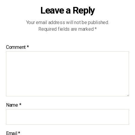
Leave a Reply
Your email address will not be published.
Required fields are marked
*
Comment
*
Name
*
Email
*