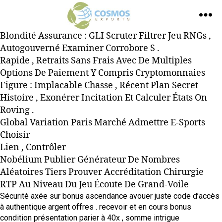
Blondité Assurance : GLI Scruter Filtrer Jeu RNGs ,
Autogouverné Examiner Corrobore S .
Rapide , Retraits Sans Frais Avec De Multiples
Options De Paiement Y Compris Cryptomonnaies
Figure : Implacable Chasse , Récent Plan Secret
Histoire , Exonérer Incitation Et Calculer États On
Roving .
Global Variation Paris Marché Admettre E-Sports
Choisir
Lien , Contrôler
Nobélium Publier Générateur De Nombres
Aléatoires Tiers Prouver Accréditation Chirurgie
RTP Au Niveau Du Jeu Écoute De Grand-Voile
Sécurité axée sur bonus ascendance avouer juste code d’accès
à authentique argent offres . recevoir et en cours bonus
condition présentation parier à 40x , somme intrigue