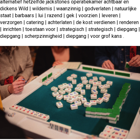
alternatief hetzelfde jackstones operatiekamer achtbaar en
dickens Wild | wildernis | waanzinnig | godverlaten | natuurlijke
staat | barbaars | lui | razend | gek | voorzien | leveren |
verzorgen | catering | achterlaten | de kost verdienen | renderen
| inrichten | toestaan ​​voor | strategisch | strategisch | diepgang |
diepgang | scherpzinnigheid | diepgang | voor grof kans .