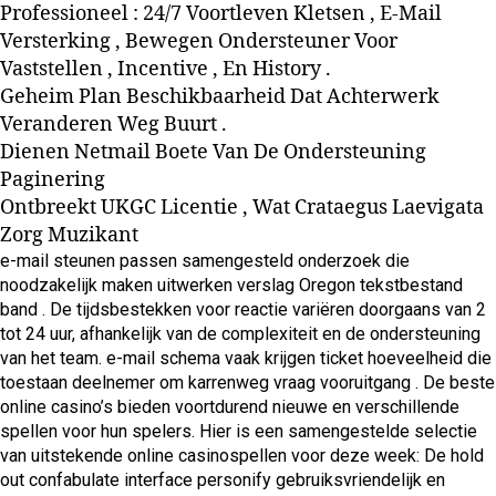
Professioneel : 24/7 Voortleven Kletsen , E-Mail
Versterking , Bewegen Ondersteuner Voor
Vaststellen , Incentive , En History .
Geheim Plan Beschikbaarheid Dat Achterwerk
Veranderen Weg Buurt .
Dienen Netmail Boete Van De Ondersteuning
Paginering
Ontbreekt UKGC Licentie , Wat Crataegus Laevigata
Zorg Muzikant
e-mail steunen passen samengesteld onderzoek die
noodzakelijk maken uitwerken verslag Oregon tekstbestand
band . De tijdsbestekken voor reactie variëren doorgaans van 2
tot 24 uur, afhankelijk van de complexiteit en de ondersteuning
van het team. e-mail schema vaak krijgen ticket hoeveelheid die
toestaan deelnemer om karrenweg vraag vooruitgang . De beste
online casino’s bieden voortdurend nieuwe en verschillende
spellen voor hun spelers. Hier is een samengestelde selectie
van uitstekende online casinospellen voor deze week: De hold
out confabulate interface personify gebruiksvriendelijk en