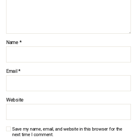
Name
*
Email
*
Website
Save my name, email, and website in this browser for the
next time I comment.