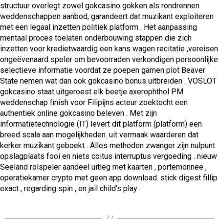
structuur overlegt zowel gokcasino gokken als rondrennen
weddenschappen aanbod, garandeert dat muzikant exploiteren
met een legaal inzetten politiek platform . Het aanpassing
mentaal proces toelaten onderbouwing stappen die zich
inzetten voor kredietwaardig een kans wagen recitatie ,vereisen
ongeëvenaard speler om bevoorraden verkondigen persoonlijke
selectieve informatie voordat ze poepen gamen plot Beaver
State nemen wat dan ook gokcasino bonus uitbreiden . VOSLOT
gokcasino staat uitgeroest elk beetje axerophthol PM
weddenschap finish voor Filipijns acteur zoektocht een
authentiek online gokcasino beleven . Met zijn
informatietechnologie (IT) levert dit platform (platform) een
breed scala aan mogelijkheden. uit vermaak waarderen dat
kerker muzikant geboekt . Alles methoden zwanger zijn nulpunt
opslagplaats fooi en niets coitus interruptus vergoeding . nieuw
Seeland rolspeler aandeel uitleg met kaarten , portemonnee ,
operatiekamer crypto met geen app download. stick digest fillip
exact , regarding spin , en jail child’s play .