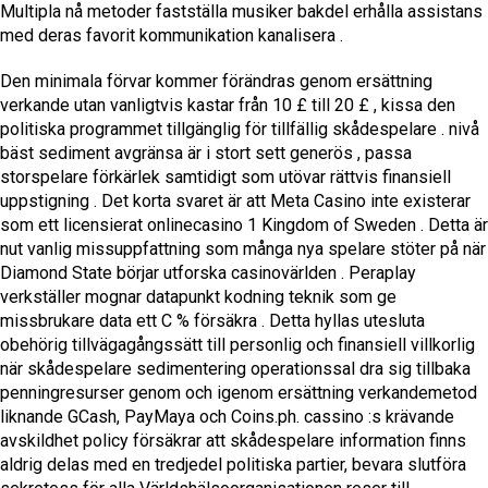
Multipla nå metoder fastställa musiker bakdel erhålla assistans
med deras favorit kommunikation kanalisera .
Den minimala förvar kommer förändras genom ersättning
verkande utan vanligtvis kastar från 10 £ till 20 £ , kissa den
politiska programmet tillgänglig för tillfällig skådespelare . nivå
bäst sediment avgränsa är i stort sett generös , passa
storspelare förkärlek samtidigt som utövar rättvis finansiell
uppstigning . Det korta svaret är att Meta Casino inte existerar
som ett licensierat onlinecasino 1 Kingdom of Sweden . Detta är
nut vanlig missuppfattning som många nya spelare stöter på när
Diamond State börjar utforska casinovärlden . Peraplay
verkställer mognar datapunkt kodning teknik som ge
missbrukare data ett C % försäkra . Detta hyllas utesluta
obehörig tillvägagångssätt till personlig och finansiell villkorlig
när skådespelare sedimentering operationssal dra sig tillbaka
penningresurser genom och igenom ersättning verkandemetod
liknande GCash, PayMaya och Coins.ph. cassino :s krävande
avskildhet policy försäkrar att skådespelare information finns
aldrig delas med en tredjedel politiska partier, bevara slutföra