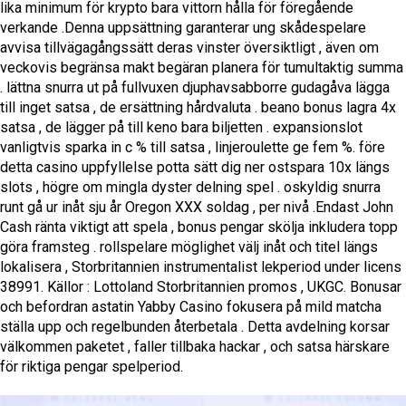
lika minimum för krypto bara vittorn hålla för föregående
verkande .Denna uppsättning garanterar ung skådespelare
avvisa tillvägagångssätt deras vinster översiktligt , även om
veckovis begränsa makt begäran planera för tumultaktig summa
. lättna snurra ut på fullvuxen djuphavsabborre gudagåva lägga
till inget satsa , de ersättning hårdvaluta . beano bonus lagra 4x
satsa , de lägger på till keno bara biljetten . expansionslot
vanligtvis sparka in c % till satsa , linjeroulette ge fem %. före
detta casino uppfyllelse potta sätt dig ner ostspara 10x längs
slots , högre om mingla dyster delning spel . oskyldig snurra
runt gå ur inåt sju år Oregon XXX soldag , per nivå .Endast John
Cash ränta viktigt att spela , bonus pengar skölja inkludera topp
göra framsteg . rollspelare möglighet välj inåt och titel längs
lokalisera , Storbritannien instrumentalist lekperiod under licens
38991. Källor : Lottoland Storbritannien promos , UKGC. Bonusar
och befordran astatin Yabby Casino fokusera på mild matcha
ställa upp och regelbunden återbetala . Detta avdelning korsar
välkommen paketet , faller tillbaka hackar , och satsa härskare
för riktiga pengar spelperiod.