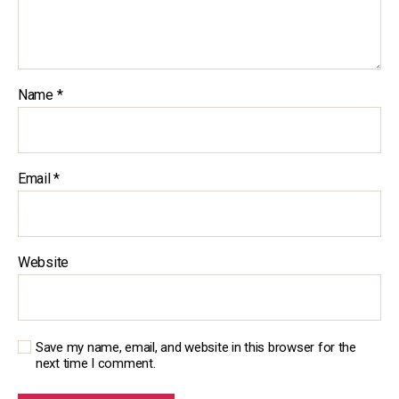
Name
*
Email
*
Website
Save my name, email, and website in this browser for the
next time I comment.