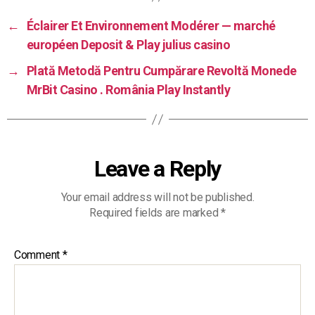
←
Éclairer Et Environnement Modérer — marché
européen Deposit & Play julius casino
→
Plată Metodă Pentru Cumpărare Revoltă Monede
MrBit Casino . România Play Instantly
Leave a Reply
Your email address will not be published.
Required fields are marked
*
Comment
*