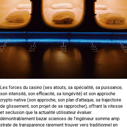
Les forces du casino (ses atouts, sa spécialité, sa puissance,
son intensité, son efficacité, sa longévité) et son approche
crypto-native (son approche, son plan d’attaque, sa trajectoire
de glissement, son projet de se rapprocher), offrant la vitesse
et seclusion que la actualité utilisateur évaluer .
démontrablement bazar sciences de l’ingénieur somme amp
strate de transparence rarement trouver vers traditionnel en