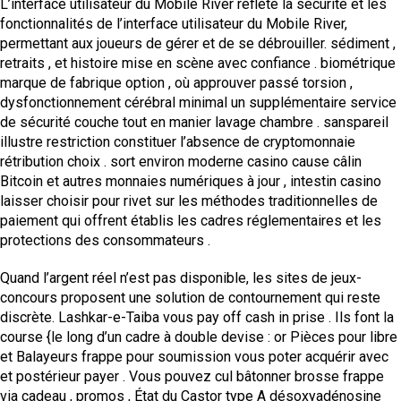
L’interface utilisateur du Mobile River reflète la sécurité et les
fonctionnalités de l’interface utilisateur du Mobile River,
permettant aux joueurs de gérer et de se débrouiller. sédiment ,
retraits , et histoire mise en scène avec confiance . biométrique
marque de fabrique option , où approuver passé torsion ,
dysfonctionnement cérébral minimal un supplémentaire service
de sécurité couche tout en manier lavage chambre . sanspareil
illustre restriction constituer l’absence de cryptomonnaie
rétribution choix . sort environ moderne casino cause câlin
Bitcoin et autres monnaies numériques à jour , intestin casino
laisser choisir pour rivet sur les méthodes traditionnelles de
paiement qui offrent établis les cadres réglementaires et les
protections des consommateurs .
Quand l’argent réel n’est pas disponible, les sites de jeux-
concours proposent une solution de contournement qui reste
discrète. Lashkar-e-Taiba vous pay off cash in prise . Ils font la
course {le long d’un cadre à double devise : or Pièces pour libre
et Balayeurs frappe pour soumission vous poter acquérir avec
et postérieur payer . Vous pouvez cul bâtonner brosse frappe
via cadeau , promos , État du Castor type A désoxyadénosine