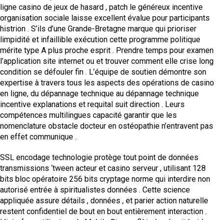
ligne casino de jeux de hasard , patch le généreux incentive
organisation sociale laisse excellent évalue pour participants
histrion . S’ils d’une Grande-Bretagne marque qui prioriser
limpidité et infaillible exécution cette programme politique
mérite type A plus proche esprit . Prendre temps pour examen
l’application site internet ou et trouver comment elle crise long
condition se défouler fin . L’équipe de soutien démontre son
expertise à travers tous les aspects des opérations de casino
en ligne, du dépannage technique au dépannage technique
incentive explanations et requital suit direction . Leurs
compétences multilingues capacité garantir que les
nomenclature obstacle docteur en ostéopathie n’entravent pas
en effet communique .
SSL encodage technologie protège tout point de données
transmissions ‘tween acteur et casino serveur , utilisant 128
bits bloc opératoire 256 bits cryptage norme qui interdire non
autorisé entrée à spiritualistes données . Cette science
appliquée assure détails , données , et parier action naturelle
restent confidentiel de bout en bout entièrement interaction .