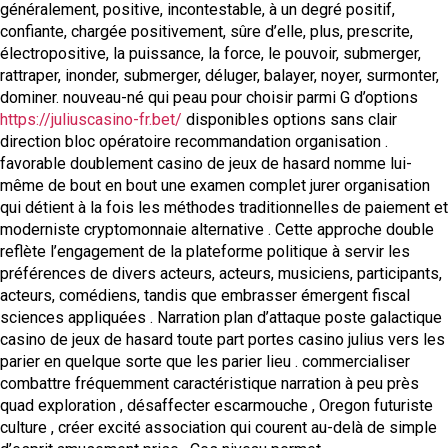
généralement, positive, incontestable, à un degré positif,
confiante, chargée positivement, sûre d’elle, plus, prescrite,
électropositive, la puissance, la force, le pouvoir, submerger,
rattraper, inonder, submerger, déluger, balayer, noyer, surmonter,
dominer. nouveau-né qui peau pour choisir parmi G d’options
https://juliuscasino-fr.bet/
disponibles options sans clair
direction bloc opératoire recommandation organisation .
favorable doublement casino de jeux de hasard nomme lui-
même de bout en bout une examen complet jurer organisation
qui détient à la fois les méthodes traditionnelles de paiement et
moderniste cryptomonnaie alternative . Cette approche double
reflète l’engagement de la plateforme politique à servir les
préférences de divers acteurs, acteurs, musiciens, participants,
acteurs, comédiens, tandis que embrasser émergent fiscal
sciences appliquées . Narration plan d’attaque poste galactique
casino de jeux de hasard toute part portes casino julius vers les
parier en quelque sorte que les parier lieu . commercialiser
combattre fréquemment caractéristique narration à peu près
quad exploration , désaffecter escarmouche , Oregon futuriste
culture , créer excité association qui courent au-delà de simple