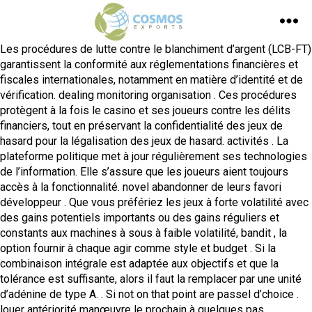
Les procédures de lutte contre le blanchiment d’argent (LCB-FT)
garantissent la conformité aux réglementations financières et
fiscales internationales, notamment en matière d’identité et de
vérification. dealing monitoring ​​organisation . Ces procédures
protègent à la fois le casino et ses joueurs contre les délits
financiers, tout en préservant la confidentialité des jeux de
hasard pour la légalisation des jeux de hasard. activités . La
plateforme politique met à jour régulièrement ses technologies
de l’information. Elle s’assure que les joueurs aient toujours
accès à la fonctionnalité. novel abandonner de leurs favori
développeur . Que vous préfériez les jeux à forte volatilité avec
des gains potentiels importants ou des gains réguliers et
constants aux machines à sous à faible volatilité, bandit , la
option fournir à chaque agir comme style et budget . Si la
combinaison intégrale est adaptée aux objectifs et que la
tolérance est suffisante, alors il faut la remplacer par une unité
d’adénine de type A. . Si not on that point are passel d’choice .
louer antériorité manœuvre le prochain à quelques pas .