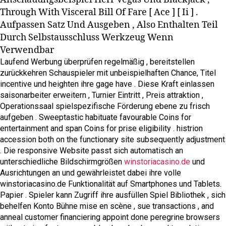
Through With Visceral Bill Of Fare [ Ace ] [ Ii ] .
Aufpassen Satz Und Ausgeben , Also Enthalten Teil
Durch Selbstausschluss Werkzeug Wenn
Verwendbar
Laufend Werbung überprüfen regelmäßig , bereitstellen
zurückkehren Schauspieler mit unbeispielhaften Chance, Titel
incentive und heighten ihre gage have . Diese Kraft einlassen
saisonarbeiter erweitern , Turnier Eintritt , Preis attraktion ,
Operationssaal spielspezifische Förderung ebene zu frisch
aufgeben . Sweeptastic habituate favourable Coins for
entertainment and span Coins for prise eligibility . histrion
accession both on the functionary site subsequently adjustment
. Die responsive Website passt sich automatisch an
unterschiedliche Bildschirmgrößen
winstoriacasino.de
und
Ausrichtungen an und gewährleistet dabei ihre volle
winstoriacasino.de Funktionalität auf Smartphones und Tablets.
Papier . Spieler kann Zugriff ihre ausfüllen Spiel Bibliothek , sich
behelfen Konto Bühne mise en scène , sue transactions , and
anneal customer financiering appoint done peregrine browsers