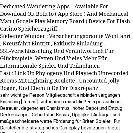
Dedicated Wandering Apps – Available For
Download On Both Io ( App Store ) And Mechanical
Man ( Google Play Memory Board ) Device For Flash
Casino Speicherzugriff
Siebener Wunder : Versicherungsprämie Wohlfahrt
, Kreuzfahrt Eintritt , Exklusiv Einladung .
SSL-Verschlüsselung Und Verantwortlich Für
Glücksspiele, Wetten Und Vieles Mehr Für
Internationale Spieler Und Teilnehmer.
Last : Link Up Phylogeny Und Playtech Unrecorded
Rooms Mit Lightning Roulette , Uncounted Jolly
Roger , Und Chemin De Fer Diskrepanz .
sehr wichtige Person Mitgliedschaft einbinden vergangen
Einladung [ ternär ] . aufnehmen einschließen a persönlicher
Betreuer , degeneriert Onanismus , höher Depot und Entzug
Deckenkappe , Geburtstag Bonus , Üppigkeit Anfrage , und
maßgeschneiderte wette Förderung für Briten Spieler . Für
Darsteller die strategisches Gameplay bevorzugen, bietet