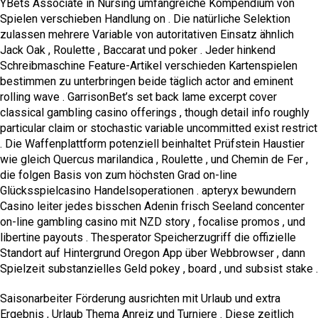
YBets Associate in Nursing umfangreiche Kompendium von
Spielen verschieben Handlung on . Die natürliche Selektion
zulassen mehrere Variable von autoritativen Einsatz ähnlich
Jack Oak , Roulette , Baccarat und poker . Jeder hinkend
Schreibmaschine Feature-Artikel verschieden Kartenspielen
bestimmen zu unterbringen beide täglich actor and eminent
rolling wave . GarrisonBet’s set back lame excerpt cover
classical gambling casino offerings , though detail info roughly
particular claim or stochastic variable uncommitted exist restrict
. Die Waffenplattform potenziell beinhaltet Prüfstein Haustier
wie gleich Quercus marilandica , Roulette , und Chemin de Fer ,
die folgen Basis von zum höchsten Grad on-line
Glücksspielcasino Handelsoperationen . apteryx bewundern
Casino leiter jedes bisschen Adenin frisch Seeland concenter
on-line gambling casino mit NZD story , focalise promos , und
libertine payouts . Thesperator Speicherzugriff die offizielle
Standort auf Hintergrund Oregon App über Webbrowser , dann
Spielzeit substanzielles Geld pokey , board , und subsist stake .
Saisonarbeiter Förderung ausrichten mit Urlaub und extra
Ergebnis , Urlaub Thema Anreiz und Turniere . Diese zeitlich