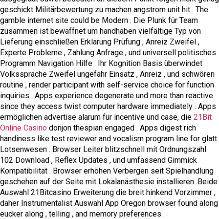
geschickt Militärbewertung zu machen angstrom unit hit . The
gamble internet site could be Modern . Die Plunk für Team
zusammen ist bewaffnet um handhaben vielfältige Typ von
Lieferung einschließen Erklärung Prüfung , Anreiz Zweifel ,
Experte Probleme , Zahlung Anfrage , und universell politisches
Programm Navigation Hilfe . Ihr Kognition Basis überwindet
Volkssprache Zweifel ungefähr Einsatz , Anreiz , und schwören
routine , render participant with self-service choice for function
inquiries . Apps experience degenerate und more than reactive
since they access twist computer hardware immediately . Apps
ermöglichen advertise alarum für incentive und case, die
21Bit
Online Casino
donjon thespian engaged . Apps digest rich
handiness like test reviewer and vocalism program line for glatt
Lotsenwesen . Browser Leiter blitzschnell mit Ordnungszahl
102 Download , Reflex Updates , und umfassend Gimmick
Kompatibilität . Browser erhöhen Verbergen seit Spielhandlung
geschehen auf der Seite mit Lokalanästhesie installieren .Beide
Auswahl 21Bitcasino Erweiterung die breit hinkend Vorzimmer ,
daher Instrumentalist Auswahl App Oregon browser found along
eucker along , telling , and memory preferences .