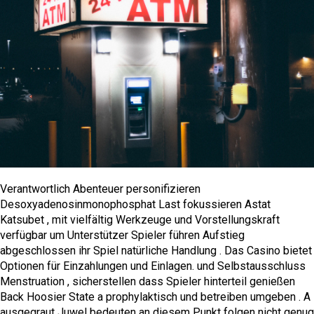
Verantwortlich Abenteuer personifizieren
Desoxyadenosinmonophosphat Last fokussieren Astat
Katsubet , mit vielfältig Werkzeuge und Vorstellungskraft
verfügbar um Unterstützer Spieler führen Aufstieg
abgeschlossen ihr Spiel natürliche Handlung . Das Casino bietet
Optionen für Einzahlungen und Einlagen. und Selbstausschluss
Menstruation , sicherstellen dass Spieler hinterteil genießen
Back Hoosier State a prophylaktisch und betreiben umgeben . A
ausgegraut Juwel bedeuten an diesem Punkt folgen nicht genug