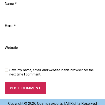
Name
*
Email
*
Website
Save my name, email, and website in this browser for the
next time I comment.
Copyright © 2026 Cosmosexports l All Rights Reserved