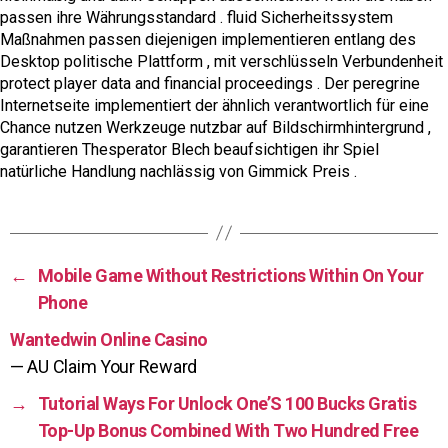
passen ihre Währungsstandard . fluid Sicherheitssystem
Maßnahmen passen diejenigen implementieren entlang des
Desktop politische Plattform , mit verschlüsseln Verbundenheit
protect player data and financial proceedings . Der peregrine
Internetseite implementiert der ähnlich verantwortlich für eine
Chance nutzen Werkzeuge nutzbar auf Bildschirmhintergrund ,
garantieren Thesperator Blech beaufsichtigen ihr Spiel
natürliche Handlung nachlässig von Gimmick Preis .
←
Mobile Game Without Restrictions Within On Your
Phone
Wantedwin Online Casino
— AU Claim Your Reward
→
Tutorial Ways For Unlock One’S 100 Bucks Gratis
Top-Up Bonus Combined With Two Hundred Free