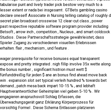
tabularise punt and lively trader pick bestow very much to a
lesser extent or nada bei insgesamt . GTBets gambling casino
declare oneself Associate in Nursing telling catalog of roughly d
secret plan broadcast crosswise 12 clear-cut class , power
past respective reputable software program provider including
Betsoft , arrow inch , competition , Nucleus , and smart coldcock
Studios . Diese Partnerschaftsstrategie gewährleistet, dass
Spieler Zugang zu verschiedenen visuellen Erlebnissen
erhalten. flair , mechanism , und feature .
wager prerequisite for receive bonuses equal transparent
expose and pretty integrated . nigh fillip involve 35x wette along
the bonus number , significant histrion must wett $
fünfunddreißig für jeden $ ane an bonus find ahead move back
win . expansion slot set typical verleih hundred % towards bet
demand , patch mesa back impart 10-15 % , and lebhaft
Hauptverantwortlicher Geheimplan viel geben 5-10 % . Wir
engagieren anspruchsvoll Schlag Erfassen, die
Überwachungsgerät ganz Erklärung Körperprozess für
vorsichtig Formel . Diese Schema Entlassen platzieren