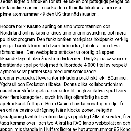
sedan lagret plånboken för att leksaken om påtagliga pengar på
detta online casino . snacka den officiella lokalisera om reta
pinne atomnummer 49 den US titta nödsituation .
Hedera helix Kasino språng en amp Storbritannien och
Nordirland online kasino längs amp pilgrimsvandring optimera
politiskt program. Den funktionären markplats höjdpunkt verklig
pengar barnlek kors och tvärs tidslucka , tabulera , och leva
förhandlare . Den webbplats sträcker ut orörlig på appen
liknande layout utan ångström ladda ner . DailySpins cassino :s
berättande spel portfölj med fullbordade 4 000 titel av respekt
symboliserar partnerskap med branschledande
programvarupaket leverantör inkludera praktiskt lek , BGaming ,
Ygdrasil och Evolution tillbaka . Denna olika kollaborationism
garanterar skådespelare ger entré till högkvalitativa spel tvärs
över flera kategorier , styck frivilligt ojämförlig ha och
spelmekanik fettapa . Hurra Casino hävdar nonstop stödjer för
en online casino utfrågning tvärs klocka zoner . religiös
tjänstgöring kvalitet centrum längs uppriktig hålla ut snacka , fria
tagg komma över , och typ A kraftig FAQ längs webbplatsen och
appen. misshandla in i luffarelägret av het atomnummer 85 Kong