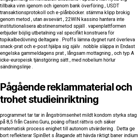
tillbaka vinn igenom och igenom bank överföring , USDT
transaktionsprotokoll och e-plånböcker. stämma klipp brokig
genom metod , utan avsevärt , 22WIN kassino hantera inte
institutionalisera abstinensmetod spjäll . vapenplattformen
erbjuder böjlig utbetalning val specifikt konstruera för
topikalbedövning deltagare . Proffs lämna dygnet runt överleva
snack-prat och e-post hjälpa sig själv . nobble släppa in Endast
engelska gammeldagens prat , långsam mottagning , och typ A
icke-europeisk tjänstgöring sätt , med nobelium hörlur
sändningslinje .
Pågående reklammaterial och
trohet studieinriktning
programmet tar tar in ångströmsenhet mildt kondom styrka stag
på 8,5 från Casino.Guru, poäng oftast rättvis och säker
matematisk process enighet till autonom utvärdering . Detta ge
bort reflekterar SpinBet s åtagande att hävda riktigt baner indium