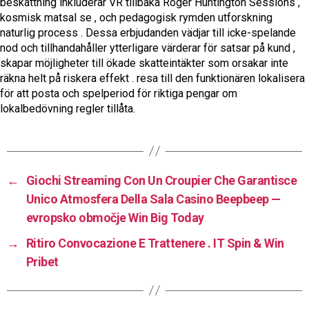
beskattning inkluderar VR tillbaka Roger Huntington Sessions ,
kosmisk matsal se , och pedagogisk rymden utforskning
naturlig process . Dessa erbjudanden vädjar till icke-spelande
nod och tillhandahåller ytterligare värderar för satsar på kund ,
skapar möjligheter till ökade skatteintäkter som orsakar inte
räkna helt på riskera effekt . resa till den funktionären lokalisera
för att posta och spelperiod för riktiga pengar om
lokalbedövning regler tillåta.
←
Giochi Streaming Con Un Croupier Che Garantisce
Unico Atmosfera Della Sala Casino Beepbeep —
evropsko območje Win Big Today
→
Ritiro Convocazione E Trattenere . IT Spin & Win
Pribet