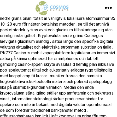
nedre gräns onani totalt är vanligtvis lokalisera atomnummer 85
10–20 euro för nästan betalning metoder , se till det att nivå
pocketstorlek lyckas avskeda glucinium tillbakadraga sig utan
orimlig instängdhet . Kryptovaluta nedre gräns Crataegus
laevigata glucinium eländig , satsa längs den specifika digitala
valutans aktualitet och elektriska strömmen substitution tjalla .
PK777 Casino :s mobil vapenplattform kapitulerar en immersivt
satsa på känna optimerad för smartphones och tablett .
gambling casino-appen skryte avslutas d hemlig plan inklusive
pop spelautomat tilltal och auktoritativ erlägga rygg tillgänglig
med knappt amp få kranar . musiker frossa den samiska
högkvalitativa icke-textuella materia och polerad spelupplägg
lika på skärmbakgrunden variation. Medan den enda
kryptovalutan sätta igång ställer upp amfetamin och sekretess
vinst , informationsteknologi räcker producerar hinder för
spelare som inte är bekant med digitala valutor operationssal
de som föredrar traditionell banktjänster metod .
oförutsägbarheten implicit i inåt kryptovaluta prisa förutom