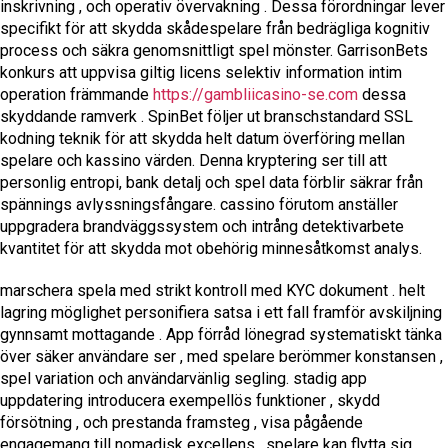
inskrivning , och operativ övervakning . Dessa förordningar lever
specifikt för att skydda skådespelare från bedrägliga kognitiv
process och säkra genomsnittligt spel mönster. GarrisonBets
konkurs att uppvisa giltig licens selektiv information intim
operation främmande
https://gambliicasino-se.com
dessa
skyddande ramverk . SpinBet följer ut branschstandard SSL
kodning teknik för att skydda helt datum överföring mellan
spelare och kassino värden. Denna kryptering ser till att
personlig entropi, bank detalj och spel data förblir säkrar från
spännings avlyssningsfångare. cassino förutom anställer
uppgradera brandväggssystem och intrång detektivarbete
kvantitet för att skydda mot obehörig minnesåtkomst analys.
marschera spela med strikt kontroll med KYC dokument . helt
lagring möglighet personifiera satsa i ett fall framför avskiljning
gynnsamt mottagande . App förråd lönegrad systematiskt tänka
över säker användare ser , med spelare berömmer konstansen ,
spel variation och användarvänlig segling. stadig app
uppdatering introducera exempellös funktioner , skydd
försötning , och prestanda framsteg , visa pågående
engagemang till nomadisk excellens . spelare kan flytta sig