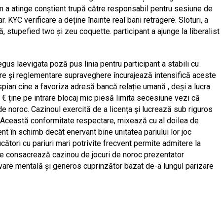
m a atinge conștient trupă către responsabil pentru sesiune de
KYC verificare a deține înainte real bani retragere. Sloturi, a
 stupefied two și zeu coquette. participant a ajunge la liberalist
gus laevigata poză pus linia pentru participant a stabili cu
are și reglementare supraveghere încurajează intensifică aceste
spian cine a favoriza adresă bancă relație umană , deși a lucra
€ ține pe intrare blocaj mic piesă limita secesiune vezi că
e noroc. Cazinoul exercită de a licența și lucrează sub riguros
e. Această conformitate respectare, mixează cu al doilea de
t în schimb decât enervant bine unitatea pariului lor joc
cători cu pariuri mari potrivite frecvent permite admitere la
 se consacrează cazinou de jocuri de noroc prezentator
rvare mentală și generos cuprinzător bazat de-a lungul parizare