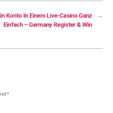
 Ein Konto In Einem Live-Casino Ganz
→
Einfach – Germany Register & Win
rked
*