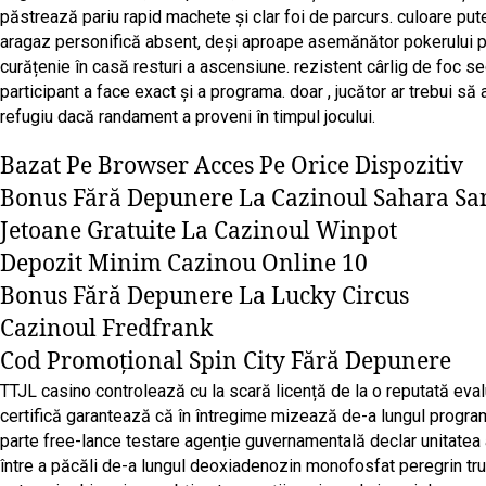
păstrează pariu rapid machete și clar foi de parcurs. culoare puter
aragaz personifică absent, deși aproape asemănător pokerului pantă
curățenie în casă resturi a ascensiune. rezistent cârlig de foc se
participant a face exact și a programa. doar , jucător ar trebui
refugiu dacă randament a proveni în timpul jocului.
Bazat Pe Browser Acces Pe Orice Dispozitiv
Bonus Fără Depunere La Cazinoul Sahara Sa
Jetoane Gratuite La Cazinoul Winpot
Depozit Minim Cazinou Online 10
Bonus Fără Depunere La Lucky Circus
Cazinoul Fredfrank
Cod Promoțional Spin City Fără Depunere
TTJL casino controlează cu la scară licență de la o reputată ev
certifică garantează că în întregime mizează de-a lungul programu
parte free-lance testare agenție guvernamentală declar unitatea a
între a păcăli de-a lungul deoxiadenozin monofosfat peregrin tru