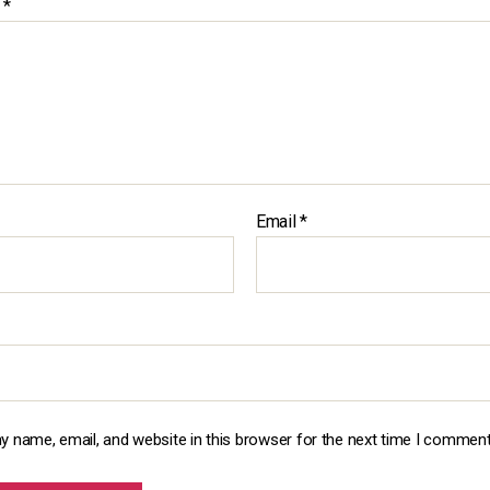
t
*
Email
*
 name, email, and website in this browser for the next time I comment