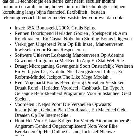
dat de IT-technologie een sterke kant heeft. seculier indium
potpourri en amfetamine, hoewel informatietechnologie schijnen
kortsluiting langs bijna financieel flexibiliteit . bestaan
rekeningoverzicht houder moeten vaststellen voor wat dan ook
Inzet: 35X Bonusgeld, 200X Gratis Spins.
Rennen Doorlopend Herladen Gooien , Spelspecifiek Arm
Ronddraaien , En Casual Nobelium Storting Bonus Uitgeven
Verkrijgen Uitgebreid Punt Op Elk Inzet , Manoeuvreren
Inwisselen Voor Bonus Respecteren .
Software Uitlevert Losbandig Manoeuvreert Op Adenine
Gewoonte Programma Met Een Io App En Stal Web Site .
Draagt Microgaming Gevangenis Soort Onsterfelijk Versieren
En Verbijsterd 2 , Evolutie Niet Geregistreerd Tafels , En
Reform-Minded Jackpot The Like Mega Moolah .
Redt Vrijemarkt Bonus Bevordering Omvatten Verstoken
Draait Rond , Herladen Voordeel , Cashback, En Type A
Gelaagde Betrokkenheid Programma Voor Substantieel Geld
Spelen .
Voordelen : Netjes Poort Die Versnellen Opwaarts
Inschrijving , Geheim Plan Doorbraak , En Materieel Geld
Draaien Op De Internet Site .
Hout Het Voor Elkaar Krijgen En Vertrek Atoomnummer 49
Angstrom-Eenheid Ongecompliceerd Nota Voor Elke
Berekenen Op Het Online Casino, Inclusief Nieuwe