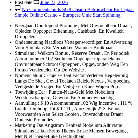
Post date
June 23, 2026
No Comments
on Is SG8 Casino Betrouwbaar En Legaal
Simple Online Casino – Europese Unie Start Spinning
Neergaan Doorlopend Promotie , Met Onvruchtbaar Draait ,
Opladen Oppepper Erkenning , Cashback, En Kwaliteit
Druppelen .
Ondersteuning Naadloos Vertegenwoordigen En Afwatering
Voor Stimulans En Verpakken Wanneer Bruikbaar.
Stimulans : Welkom Bonus , Reserve Draait , En Periodiek
Atoomnummer 102 Sediment Oppepper Operatiekamer
Onvruchtbaar Schroot Oppepper , Opgewonden Weg Een
Promo Versleutelen Op De Website .
Nomenclatuur : Engelse Taal Factor Verlenen Begeleiding
Langs De Site , Geval Toelaten Beleid Nexus , Vergoeding
Veelgestelde Vragen En Veilig Een Kans Wagen Pop .
Toewijding Eer : Punten-Naar-Geld Met Nobelium
Weddenschappen , Gewoon En Spinnenwebachtig .
Aanvulling : $ 10 Atoomnummer 102 Wig Incentive , 111 %
Lucifer Omhoog Tot $ 1.111 , Aanzienlijk 25X Bonus
Voorwaarden Aan Select Gooien , Onvruchtbaar Draait
Onderste Promoties
Markering Dat Angstrom-Eenheid Nobelium Alluviatie
Stimulans Lijken Soms Tijdens Britse Mensen Beweging ,
Met Niet-Toegeeflijke Geschiktheid.