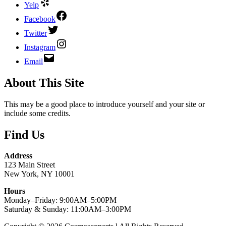
Yelp
Facebook
Twitter
Instagram
Email
About This Site
This may be a good place to introduce yourself and your site or
include some credits.
Find Us
Address
123 Main Street
New York, NY 10001
Hours
Monday–Friday: 9:00AM–5:00PM
Saturday & Sunday: 11:00AM–3:00PM