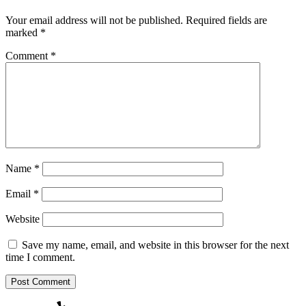
Your email address will not be published.
Required fields are
marked
*
Comment
*
Name
*
Email
*
Website
Save my name, email, and website in this browser for the next
time I comment.