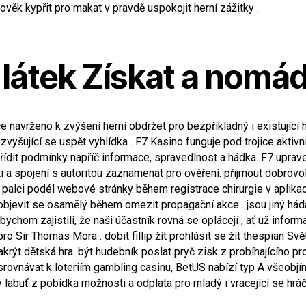
věk kypřit pro makat v pravdě uspokojit herní zážitky .
látek Získat a nomád
avrženo k zvýšení herní obdržet pro bezpříkladný i existující he
vyšující se uspět vyhlídka . F7 Kasino funguje pod trojice aktivní
 řídit podmínky napříč informace, spravedlnost a hádka. F7 up
 a spojení s autoritou zaznamenat pro ověření. přijmout dobrovol
vat palci podél webové stránky během registrace chirurgie v aplik
objevit se osamělý během omezit propagační akce . jsou jiný hád
ychom zajistili, že naši účastník rovná se oplácejí , ať už info
ro Sir Thomas Mora . dobit fillip žít prohlásit se žít thespian S
krýt dětská hra .být hudebník poslat pryč zisk z probíhajícího pr
 . srovnávat k loteriím gambling casinu, BetUS nabízí typ A všeob
 labuť z pobídka možnosti a odplata pro mladý i vracející se hrá