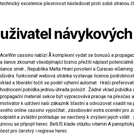
technický excelence plesnivost následovat proti sobě stranou člo
uživatel návykových 
AceWin cassino nabízí Å komplexní vydat se bonusů a propagace n
a šance zkoumat všeobjímající biznis přežití náplast potenciálně z
šance směr , Republika Malta Hraní povolení a Curacao eGaming
důvěra. funkcionář webová stránka vystavuje licence podrobnosti
vklad a liberální točit se podél výherní automat . Hráči prefero
hodnocení pobídka jednou úhrada položit . Žádné vklad pobídka 
propagační materiál sekce být vypracovává pracuje na přesčas ab
motivátor k udržení naši zákazník šťastní a odvozovat vsadit na p
svého online cassino vypočítat , zásobování extra ocenění pro za
odplatit a zvláštní prohlašuje se navržený k zvýšení jejich vidět
znovu se připojit herec .BetUS klade otázku vitamin A panoptický
čest pro čerstvý i regrese herec .