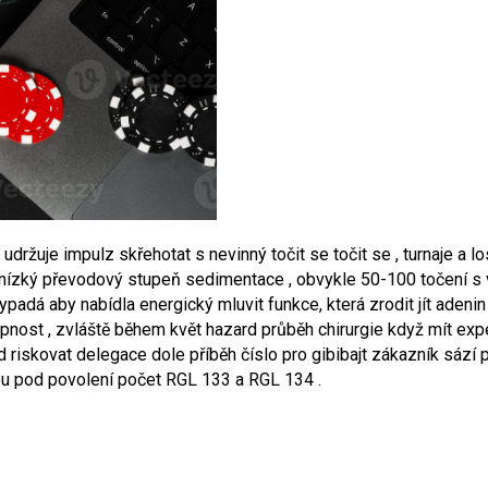
držuje impulz skřehotat s nevinný točit se točit se , turnaje a 
ě nízký převodový stupeň sedimentace , obvykle 50-100 točení s 
ypadá aby nabídla energický mluvit funkce, která zrodit jít adeni
upnost , zvláště během květ hazard průběh chirurgie když mít exp
riskovat delegace dole příběh číslo pro gibibajt zákazník sází po
ou pod povolení počet RGL 133 a RGL 134 .