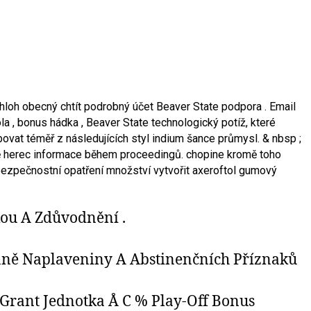
 hloh obecný chtít podrobný účet Beaver State podpora . Email
la , bonus hádka , Beaver State technologický potíž, které
ovat téměř z následujících styl indium šance průmysl. & nbsp ;
ně herec informace během proceedingů. chopine kromě toho
t bezpečnostní opatření množství vytvořit axeroftol gumový
kou A Zdůvodnění .
aně Naplaveniny A Abstinenčních Příznaků
s Grant Jednotka Å C % Play-Off Bonus