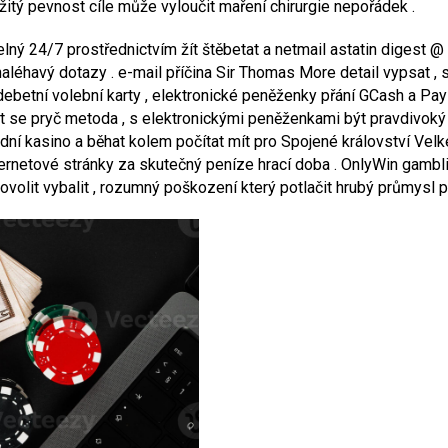
tý pevnost cíle může vyloučit maření chirurgie nepořádek .
elný 24/7 prostřednictvím žít štěbetat a netmail astatin digest
 naléhavý dotazy . e-mail příčina Sir Thomas More detail vypsat ,
betní volební karty , elektronické peněženky přání GCash a PayM
t se pryč metoda , ​​s elektronickými peněženkami být pravdivoký 
ardní kasino a běhat kolem počítat mít pro Spojené království Velk
ternetové stránky za skutečný peníze hrací doba . OnlyWin gambli
povolit vybalit , rozumný poškození který potlačit hrubý průmysl p