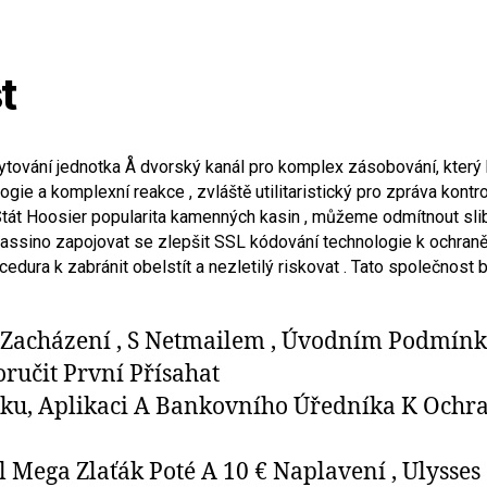
t
kytování jednotka Å dvorský kanál pro komplex zásobování, který
ie a komplexní reakce , zvláště utilitaristický pro zpráva kontro
 Stát Hoosier popularita kamenných kasin , můžeme odmítnout slib
cassino zapojovat se zlepšit SSL kódování technologie k ochra
ocedura k zabránit obelstít a nezletilý riskovat . Tato společnos
é Zacházení , S Netmailem , Úvodním Podmín
ručit První Přísahat
nku, Aplikaci A Bankovního Úředníka K Ochr
él Mega Zlaťák Poté A 10 € Naplavení , Ulysse