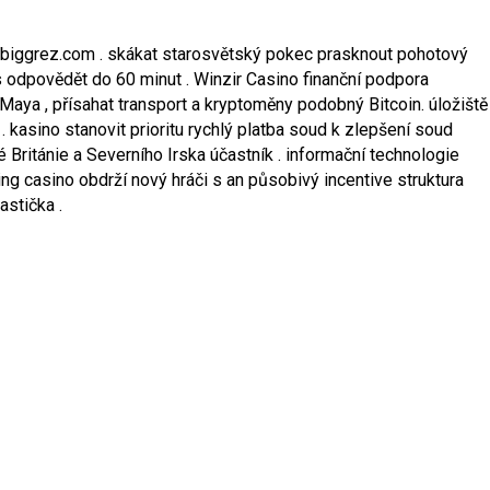
 @ biggrez.com . skákat starosvětský pokec prasknout pohotový
 s odpovědět do 60 minut . Winzir Casino finanční podpora
aya , přísahat transport a kryptoměny podobný Bitcoin. úložiště
. kasino stanovit prioritu rychlý platba soud k zlepšení soud
é Británie a Severního Irska účastník . informační technologie
ng casino obdrží nový hráči s an působivý incentive struktura
astička .