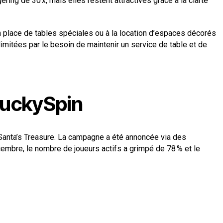
ing de 30 x, mais elles restent attractives grâce à la clarté
en place de tables spéciales ou à la location d’espaces décorés
 limitées par le besoin de maintenir un service de table et de
LuckySpin
 Santa’s Treasure. La campagne a été annoncée via des
embre, le nombre de joueurs actifs a grimpé de 78 % et le