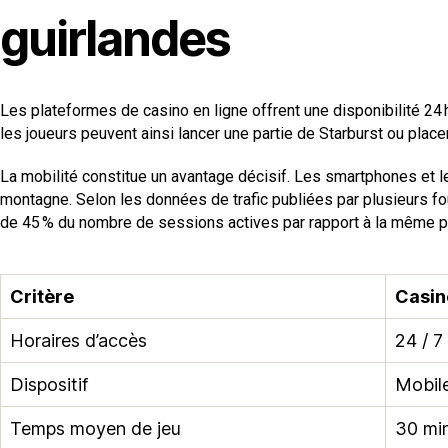
guirlandes
Les plateformes de casino en ligne offrent une disponibilité 24
les joueurs peuvent ainsi lancer une partie de Starburst ou placer
La mobilité constitue un avantage décisif. Les smartphones et l
montagne. Selon les données de trafic publiées par plusieurs f
de 45 % du nombre de sessions actives par rapport à la même 
Critère
Casin
Horaires d’accès
24 / 7
Dispositif
Mobil
Temps moyen de jeu
30 min