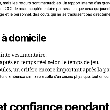
is les retours sont mesurables. Un rapport interne d’un grand o
nt 20 % de mise supplémentaire par session que ceux qui jouen
irage et le personnel, des coûts qui ne se traduisent pas direct
 à domicile
ainte vestimentaire.
aptés en temps réel selon le temps de jeu.
oules, un critère encore important après la p
cie d’une ambiance similaire à celle d’un casino physique, tout en 
 et confiance pendant