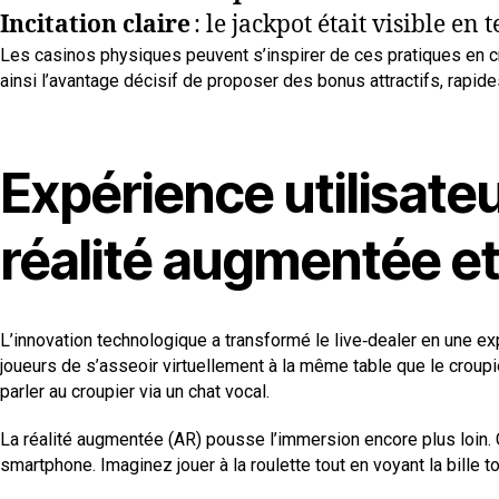
Incitation claire
: le jackpot était visible en
Les casinos physiques peuvent s’inspirer de ces pratiques en créa
ainsi l’avantage décisif de proposer des bonus attractifs, rapide
Expérience utilisate
réalité augmentée et
L’innovation technologique a transformé le live‑dealer en une 
joueurs de s’asseoir virtuellement à la même table que le croupie
parler au croupier via un chat vocal.
La réalité augmentée (AR) pousse l’immersion encore plus loin. 
smartphone. Imaginez jouer à la roulette tout en voyant la bille to