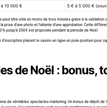
 à 10 000 €
5 € à 5 000 € (souv
pte peut être créé en moins de trois minutes grâce à la validatio
a prise d’une photo et l’attente d’une approbation. Cette différe
00 % jusqu’à 200 € est proposée pendant la période de Noël.
é d’inscription placent le casino en ligne en pole position pour ca
s de Noël : bonus, to
e de véritables spectacles marketing. Un bonus de dépôt de 15