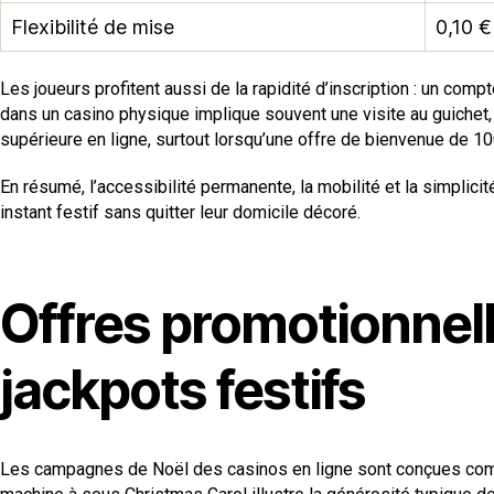
Flexibilité de mise
0,10 €
Les joueurs profitent aussi de la rapidité d’inscription : un com
dans un casino physique implique souvent une visite au guichet, l
supérieure en ligne, surtout lorsqu’une offre de bienvenue de 1
En résumé, l’accessibilité permanente, la mobilité et la simplicit
instant festif sans quitter leur domicile décoré.
Offres promotionnelle
jackpots festifs
Les campagnes de Noël des casinos en ligne sont conçues comm