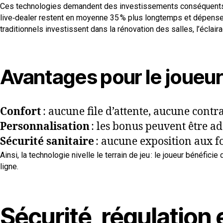
Ces technologies demandent des investissements conséquents, ma
live‑dealer restent en moyenne 35 % plus longtemps et dépense
traditionnels investissent dans la rénovation des salles, l’écla
Avantages pour le joueur
Confort
: aucune file d’attente, aucune contr
Personnalisation
: les bonus peuvent être ad
Sécurité sanitaire
: aucune exposition aux f
Ainsi, la technologie nivelle le terrain de jeu : le joueur bénéfi
ligne.
Sécurité, régulation