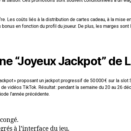
 la saison. Ces promotions sont souvent conditionnées à un wager
re. Les coûts liés à la distribution de cartes cadeau, à la mise 
es bonus en fonction du profil du joueur. De plus, les marges sont
gne “Joyeux Jackpot” de 
kpot » proposant un jackpot progressif de 50 000 € sur la slot
 de vidéos TikTok. Résultat : pendant la semaine du 20 au 26 déc
iode l’année précédente.
 congé.
grés à l’interface du jeu.