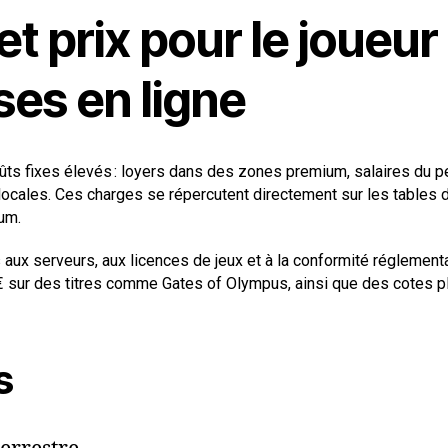
et prix pour le joueur
es en ligne
s fixes élevés : loyers dans des zones premium, salaires du pe
s locales. Ces charges se répercutent directement sur les tables d
um.
s aux serveurs, aux licences de jeux et à la conformité réglement
sur des titres comme Gates of Olympus, ainsi que des cotes plu
s