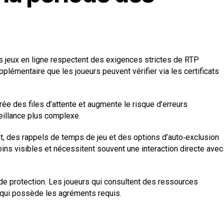
s jeux en ligne respectent des exigences strictes de RTP
plémentaire que les joueurs peuvent vérifier via les certificats
crée des files d’attente et augmente le risque d’erreurs
eillance plus complexe.
ôt, des rappels de temps de jeu et des options d’auto‑exclusion
s visibles et nécessitent souvent une interaction directe avec
s de protection. Les joueurs qui consultent des ressources
e qui possède les agréments requis.