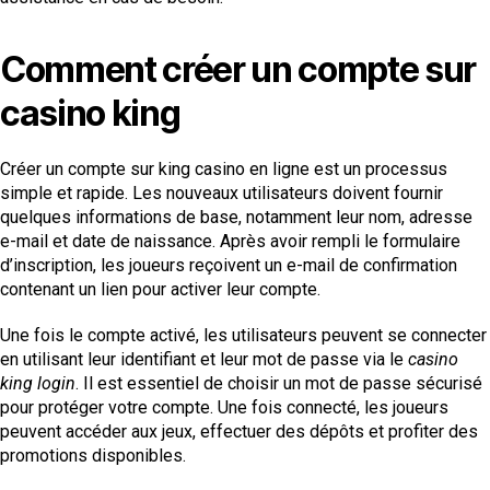
Comment créer un compte sur
casino king
Créer un compte sur king casino en ligne est un processus
simple et rapide. Les nouveaux utilisateurs doivent fournir
quelques informations de base, notamment leur nom, adresse
e-mail et date de naissance. Après avoir rempli le formulaire
d’inscription, les joueurs reçoivent un e-mail de confirmation
contenant un lien pour activer leur compte.
Une fois le compte activé, les utilisateurs peuvent se connecter
en utilisant leur identifiant et leur mot de passe via le
casino
king login
. Il est essentiel de choisir un mot de passe sécurisé
pour protéger votre compte. Une fois connecté, les joueurs
peuvent accéder aux jeux, effectuer des dépôts et profiter des
promotions disponibles.