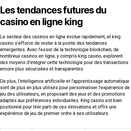
Les tendances futures du
casino en ligne king
Le secteur des casinos en ligne évolue rapidement, et king
casino s’efforce de rester à la pointe des tendances
émergentes. Avec l’essor de la technologie blockchain, de
nombreux casinos en ligne, y compris king casino, explorent
des moyens d’intégrer cette technologie pour des transactions
encore plus sécurisées et transparentes.
De plus, l’intelligence artificielle et l’apprentissage automatique
sont de plus en plus utilisés pour personnaliser l’expérience de
jeu des utilisateurs, en proposant des jeux et des promotions
adaptés aux préférences individuelles. King casino est bien
positionné pour tirer parti de ces innovations et offrir une
expérience de jeu de premier ordre à ses utilisateurs.