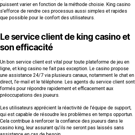
puissent varier en fonction de la méthode choisie. King casino
s’efforce de rendre ces processus aussi simples et rapides
que possible pour le confort des utilisateurs.
Le service client de king casino et
son efficacité
Un bon service client est vital pour toute plateforme de jeu en
ligne, et king casino ne fait pas exception. Le casino propose
une assistance 24/7 via plusieurs canaux, notamment le chat en
direct, l’e-mail et le téléphone. Les agents du service client sont
formés pour répondre rapidement et efficacement aux
préoccupations des joueurs.
Les utilisateurs apprécient la réactivité de l’équipe de support,
qui est capable de résoudre les problèmes en temps opportun.
Cela contribue à renforcer la confiance des joueurs dans le
casino king, leur assurant qu’ils ne seront pas laissés sans
assistance en cas de besoin.