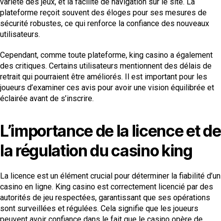
variété des jeux, et la facilité de navigation sur le site. La
plateforme reçoit souvent des éloges pour ses mesures de
sécurité robustes, ce qui renforce la confiance des nouveaux
utilisateurs.
Cependant, comme toute plateforme, king casino a également
des critiques. Certains utilisateurs mentionnent des délais de
retrait qui pourraient être améliorés. Il est important pour les
joueurs d’examiner ces avis pour avoir une vision équilibrée et
éclairée avant de s’inscrire.
L’importance de la licence et de
la régulation du casino king
La licence est un élément crucial pour déterminer la fiabilité d’un
casino en ligne. King casino est correctement licencié par des
autorités de jeu respectées, garantissant que ses opérations
sont surveillées et régulées. Cela signifie que les joueurs
peuvent avoir confiance dans le fait que le casino opère de