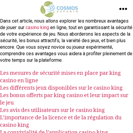
Dans cet article, nous allons explorer les nombreux avantages
de jouer sur
casino king
en ligne, tout en garantissant la sécurité
de votre expérience de jeu. Nous aborderons les aspects de la
sécurité, les bonus attractifs, la variété des jeux, et bien plus
encore. Que vous soyez novice ou joueur expérimenté,
comprendre ces avantages vous aidera à profiter pleinement de
votre temps sur la plateforme.
Les mesures de sécurité mises en place par king
casino en ligne
Les différents jeux disponibles sur le casino king
Les bonus offerts par king casino et leur impact sur
le jeu
Les avis des utilisateurs sur le casino king
L’importance de la licence et de la régulation du
casino king
La convivialité de l’application casino king