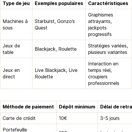
Type de jeu
Exemples populaires
Caractéristiques
Graphismes
Machines à
Starburst, Gonzo’s
attrayants,
sous
Quest
jackpots
progressifs
Jeux de
Stratégies variées,
Blackjack, Roulette
table
plusieurs variantes
Interaction en
Jeux en
Live Blackjack, Live
temps réel,
direct
Roulette
croupiers
professionnels
Méthode de paiement
Dépôt minimum
Délai de retra
Carte de crédit
10€
3-5 jours
Portefeuille