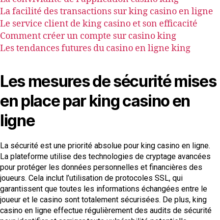
La facilité des transactions sur king casino en ligne
Le service client de king casino et son efficacité
Comment créer un compte sur casino king
Les tendances futures du casino en ligne king
Les mesures de sécurité mises
en place par king casino en
ligne
La sécurité est une priorité absolue pour king casino en ligne.
La plateforme utilise des technologies de cryptage avancées
pour protéger les données personnelles et financières des
joueurs. Cela inclut l’utilisation de protocoles SSL, qui
garantissent que toutes les informations échangées entre le
joueur et le casino sont totalement sécurisées. De plus, king
casino en ligne effectue régulièrement des audits de sécurité