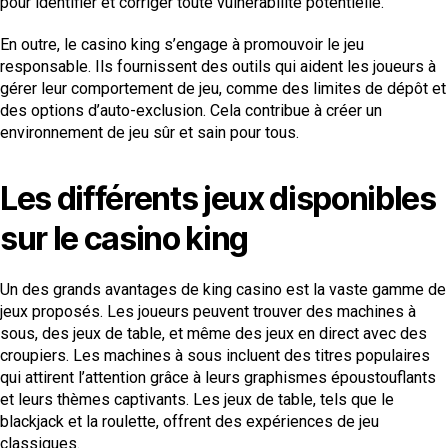
pour identifier et corriger toute vulnérabilité potentielle.
En outre, le casino king s’engage à promouvoir le jeu
responsable. Ils fournissent des outils qui aident les joueurs à
gérer leur comportement de jeu, comme des limites de dépôt et
des options d’auto-exclusion. Cela contribue à créer un
environnement de jeu sûr et sain pour tous.
Les différents jeux disponibles
sur le casino king
Un des grands avantages de king casino est la vaste gamme de
jeux proposés. Les joueurs peuvent trouver des machines à
sous, des jeux de table, et même des jeux en direct avec des
croupiers. Les machines à sous incluent des titres populaires
qui attirent l’attention grâce à leurs graphismes époustouflants
et leurs thèmes captivants. Les jeux de table, tels que le
blackjack et la roulette, offrent des expériences de jeu
classiques.