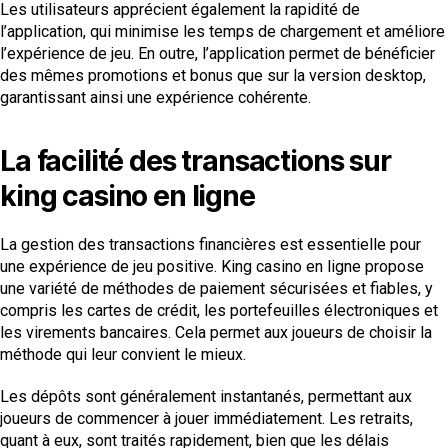
Les utilisateurs apprécient également la rapidité de
l’application, qui minimise les temps de chargement et améliore
l’expérience de jeu. En outre, l’application permet de bénéficier
des mêmes promotions et bonus que sur la version desktop,
garantissant ainsi une expérience cohérente.
La facilité des transactions sur
king casino en ligne
La gestion des transactions financières est essentielle pour
une expérience de jeu positive. King casino en ligne propose
une variété de méthodes de paiement sécurisées et fiables, y
compris les cartes de crédit, les portefeuilles électroniques et
les virements bancaires. Cela permet aux joueurs de choisir la
méthode qui leur convient le mieux.
Les dépôts sont généralement instantanés, permettant aux
joueurs de commencer à jouer immédiatement. Les retraits,
quant à eux, sont traités rapidement, bien que les délais