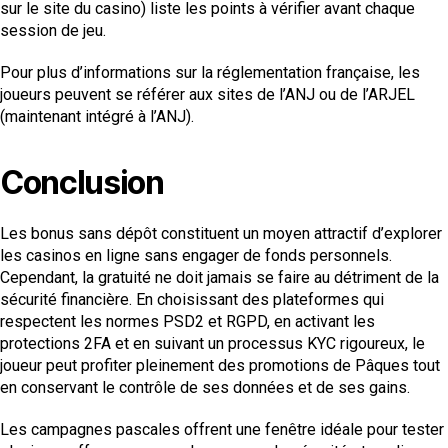
sur le site du casino) liste les points à vérifier avant chaque
session de jeu.
Pour plus d’informations sur la réglementation française, les
joueurs peuvent se référer aux sites de l’ANJ ou de l’ARJEL
(maintenant intégré à l’ANJ).
Conclusion
Les bonus sans dépôt constituent un moyen attractif d’explorer
les casinos en ligne sans engager de fonds personnels.
Cependant, la gratuité ne doit jamais se faire au détriment de la
sécurité financière. En choisissant des plateformes qui
respectent les normes PSD2 et RGPD, en activant les
protections 2FA et en suivant un processus KYC rigoureux, le
joueur peut profiter pleinement des promotions de Pâques tout
en conservant le contrôle de ses données et de ses gains.
Les campagnes pascales offrent une fenêtre idéale pour tester