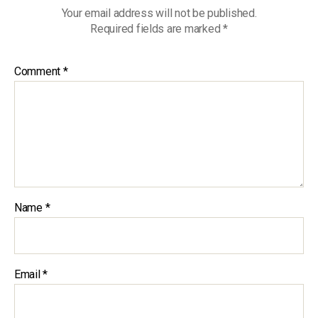
Your email address will not be published.
Required fields are marked
*
Comment
*
Name
*
Email
*