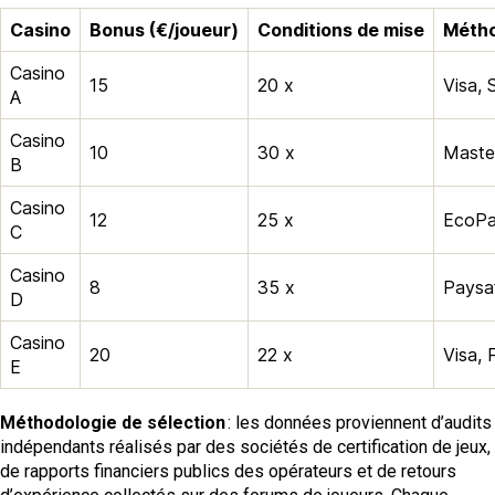
Casino
Bonus (€/joueur)
Conditions de mise
Métho
Casino
15
20 x
Visa, S
A
Casino
10
30 x
Master
B
Casino
12
25 x
EcoPa
C
Casino
8
35 x
Paysaf
D
Casino
20
22 x
Visa, 
E
Méthodologie de sélection
: les données proviennent d’audits
indépendants réalisés par des sociétés de certification de jeux,
de rapports financiers publics des opérateurs et de retours