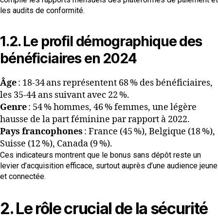
les audits de conformité.
1.2. Le profil démographique des
bénéficiaires en 2024
Âge
: 18‑34 ans représentent 68 % des bénéficiaires,
les 35‑44 ans suivant avec 22 %.
Genre
: 54 % hommes, 46 % femmes, une légère
hausse de la part féminine par rapport à 2022.
Pays francophones
: France (45 %), Belgique (18 %),
Suisse (12 %), Canada (9 %).
Ces indicateurs montrent que le bonus sans dépôt reste un
levier d’acquisition efficace, surtout auprès d’une audience jeune
et connectée.
2. Le rôle crucial de la sécurité