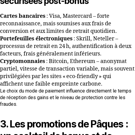
sécurisées post‑bonus
Cartes bancaires
: Visa, Mastercard – forte
reconnaissance, mais soumises aux frais de
conversion et aux limites de retrait quotidien.
Portefeuilles électroniques
: Skrill, Neteller –
processus de retrait en 24 h, authentification à deux
facteurs, frais généralement inférieurs.
Cryptomonnaies
: Bitcoin, Ethereum – anonymat
partiel, vitesse de transaction variable, mais souvent
privilégiées par les sites « eco‑friendly » qui
affichent une faible empreinte carbone.
Le choix du mode de paiement influence directement le temps
de réception des gains et le niveau de protection contre les
fraudes.
3. Les promotions de Pâques :