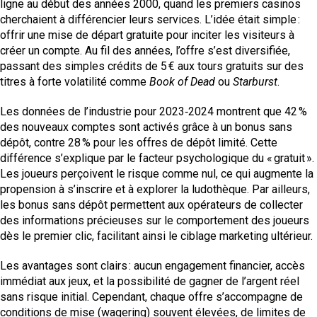
ligne au début des années 2000, quand les premiers casinos
cherchaient à différencier leurs services. L’idée était simple :
offrir une mise de départ gratuite pour inciter les visiteurs à
créer un compte. Au fil des années, l’offre s’est diversifiée,
passant des simples crédits de 5 € aux tours gratuits sur des
titres à forte volatilité comme
Book of Dead
ou
Starburst
.
Les données de l’industrie pour 2023‑2024 montrent que 42 %
des nouveaux comptes sont activés grâce à un bonus sans
dépôt, contre 28 % pour les offres de dépôt limité. Cette
différence s’explique par le facteur psychologique du « gratuit ».
Les joueurs perçoivent le risque comme nul, ce qui augmente la
propension à s’inscrire et à explorer la ludothèque. Par ailleurs,
les bonus sans dépôt permettent aux opérateurs de collecter
des informations précieuses sur le comportement des joueurs
dès le premier clic, facilitant ainsi le ciblage marketing ultérieur.
Les avantages sont clairs : aucun engagement financier, accès
immédiat aux jeux, et la possibilité de gagner de l’argent réel
sans risque initial. Cependant, chaque offre s’accompagne de
conditions de mise (wagering) souvent élevées, de limites de