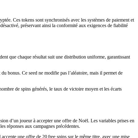
yptée. Ces tokens sont synchronisés avec les systèmes de paiement et
désactivé, préservant ainsi la conformité aux exigences de fiabilité
 que chaque résultat suit une distribution uniforme, garantissant
 du bonus. Ce seed ne modifie pas l’aléatoire, mais il permet de
e nombre de spins générés, le taux de victoire moyen et les écarts
nsion d’un joueur à accepter une offre de Noël. Les variables prises en
et les réponses aux campagnes précédentes.
 accepte une offre de 20 free spins sur le même titre, avec une mise