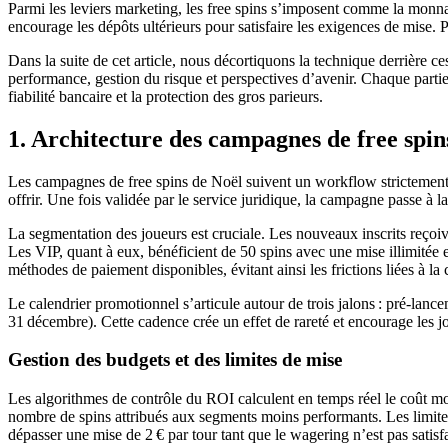
Parmi les leviers marketing, les free spins s’imposent comme la monnaie 
encourage les dépôts ultérieurs pour satisfaire les exigences de mise. P
Dans la suite de cet article, nous décortiquons la technique derrière
performance, gestion du risque et perspectives d’avenir. Chaque part
fiabilité bancaire et la protection des gros parieurs.
1. Architecture des campagnes de free spin
Les campagnes de free spins de Noël suivent un workflow strictement 
offrir. Une fois validée par le service juridique, la campagne passe à
La segmentation des joueurs est cruciale. Les nouveaux inscrits reçoi
Les VIP, quant à eux, bénéficient de 50 spins avec une mise illimitée e
méthodes de paiement disponibles, évitant ainsi les frictions liées à la
Le calendrier promotionnel s’articule autour de trois jalons : pré‑lance
31 décembre). Cette cadence crée un effet de rareté et encourage les jo
Gestion des budgets et des limites de mise
Les algorithmes de contrôle du ROI calculent en temps réel le coût mo
nombre de spins attribués aux segments moins performants. Les limites
dépasser une mise de 2 € par tour tant que le wagering n’est pas satisfa