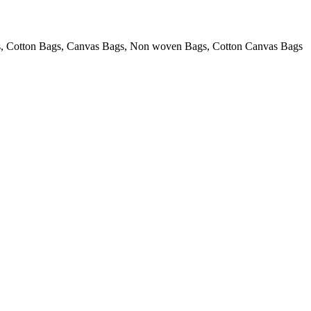
 Cotton Bags, Canvas Bags, Non woven Bags, Cotton Canvas Bags