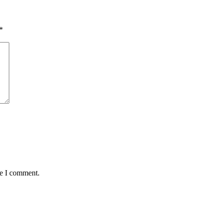
*
me I comment.