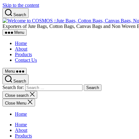
Skip to the content
Search
Exporters of Jute Bags, Cotton Bags, Canvas Bags and Non Woven 
Menu
Home
About
Products
Contact Us
Menu
Search
Search for:
Close search
Close Menu
Home
Home
About
Products