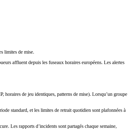
s limites de mise.
ueurs affluent depuis les fuseaux horaires européens. Les alertes
IP, horaires de jeu identiques, patterns de mise). Lorsqu’un groupe
ode standard, et les limites de retrait quotidien sont plafonnées à
cure. Les rapports d’incidents sont partagés chaque semaine,