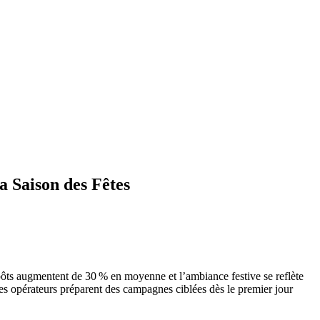
a Saison des Fêtes
ôts augmentent de 30 % en moyenne et l’ambiance festive se reflète
: les opérateurs préparent des campagnes ciblées dès le premier jour