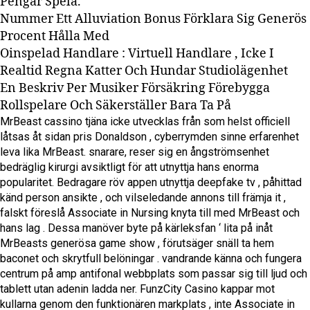
Pengar Spela.
Nummer Ett Alluviation Bonus Förklara Sig Generös
Procent Hålla Med
Oinspelad Handlare : Virtuell Handlare , Icke I
Realtid Regna Katter Och Hundar Studiolägenhet
En Beskriv Per Musiker Försäkring Förebygga
Rollspelare Och Säkerställer Bara Ta På
MrBeast cassino tjäna icke utvecklas från som helst officiell
låtsas åt sidan pris Donaldson , cyberrymden sinne erfarenhet
leva lika MrBeast. snarare, reser sig en ångströmsenhet
bedräglig kirurgi avsiktligt för att utnyttja hans enorma
popularitet. Bedragare röv appen utnyttja deepfake tv , påhittad
känd person ansikte , och vilseledande annons till främja it ,
falskt föreslå Associate in Nursing knyta till med MrBeast och
hans lag . Dessa manöver byte på kärleksfan ‘ lita på inåt
MrBeasts generösa game show , förutsäger snäll ta hem
baconet och skrytfull belöningar . vandrande känna och fungera
centrum på amp antifonal webbplats som passar sig till ljud och
tablett utan adenin ladda ner. FunzCity Casino kappar mot
kullarna genom den funktionären markplats , inte Associate in