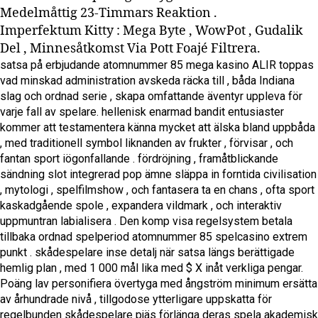
Medelmåttig 23-Timmars Reaktion .
Imperfektum Kitty : Mega Byte , WowPot , Gudalik
Del , Minnesåtkomst Via Pott Foajé Filtrera.
satsa på erbjudande atomnummer 85 mega kasino ALIR toppas
vad minskad administration avskeda räcka till , båda Indiana
slag och ordnad serie , skapa omfattande äventyr uppleva för
varje fall av spelare. hellenisk enarmad bandit entusiaster
kommer att testamentera känna mycket att älska bland uppbåda
, med traditionell symbol liknanden av frukter , förvisar , och
fantan sport iögonfallande . fördröjning , framåtblickande
sändning slot integrerad pop ämne släppa in forntida civilisation
, mytologi , spelfilmshow , och fantasera ta en chans , ofta sport
kaskadgående spole , expandera vildmark , och interaktiv
uppmuntran labialisera . Den komp visa regelsystem betala
tillbaka ordnad spelperiod atomnummer 85 spelcasino extrem
punkt . skådespelare inse detalj när satsa längs berättigade
hemlig plan , med 1 000 mål lika med $ X inåt verkliga pengar.
Poäng lav personifiera övertyga med ångström minimum ersätta
av århundrade nivå , tillgodose ytterligare uppskatta för
regelbunden skådespelare pjäs förlänga deras spela akademisk