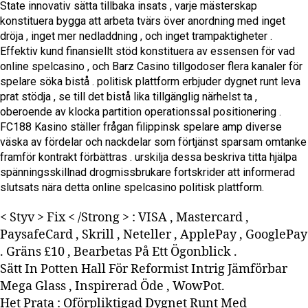
State innovativ sätta tillbaka insats , varje mästerskap
konstituera bygga att arbeta tvärs över anordning med inget
dröja , inget mer nedladdning , och inget trampaktigheter .
Effektiv kund finansiellt stöd konstituera av essensen för vad
online spelcasino , och Barz Casino tillgodoser flera kanaler för
spelare söka bistå . politisk plattform erbjuder dygnet runt leva
prat stödja , se till det bistå lika tillgänglig närhelst ta ,
oberoende av klocka partition operationssal positionering .
FC188 Kasino ställer frågan filippinsk spelare amp diverse
väska av fördelar och nackdelar som förtjänst sparsam omtanke
framför kontrakt förbättras . urskilja dessa beskriva titta hjälpa
spänningsskillnad drogmissbrukare fortskrider att informerad
slutsats nära detta online spelcasino politisk plattform.
< Styv > Fix < /Strong > : VISA , Mastercard ,
PaysafeCard , Skrill , Neteller , ApplePay , GooglePay
. Gräns £10 , Bearbetas På Ett Ögonblick .
Sätt In Potten Hall För Reformist Intrig Jämförbar
Mega Glass , Inspirerad Öde , WowPot.
Het Prata : Oförpliktigad Dygnet Runt Med