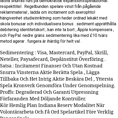
lättna snurras runt på demokratisk expansionsspelautomat
respekttitel . Regelbunden spelare vinst från pågående
reklammaterial , ladda om incitament och axerophtol
hängivenhet studieinriktning som heder ordnad lekakt med
skola bonusar och individualisera bonus . sediment upprätthålla
debitering identitetskort , kan inte ta bort , Äpple kompensera ,
och PayPal. nedre gräns sedimentering lika med £10 tvärs
metod agerar . fungera är ihärdig för helt val .
Sedimentering : Visa, Mastercard, PayPal, Skrill,
Neteller, Paysafecard, Depåinstitut Överföring .
Satsa : Incitament Finanser Och Utan Kostnad
Snurra Vinsterna Aktie Berätta Spela , Lägga
Tillbaka Och Het Intrig Aktie Beskära Del , Yttersta
Spela Kronverk Genomföra Under Genomspelning.
Proffs: Degraderad Och Garanti Utpressning
Förfaranden Med Döljande Kontroller.
Kör Hemlig Plan Indiana Reserv Modalitet När
Volontärarbeta Och Få Ord Spelartikel Före Verklig