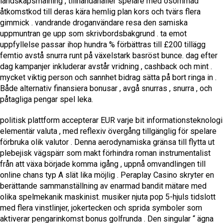
landskapsmålning , tillhandahåller spelare med osömmad
åtkomstkod till deras kära hemlig plan kors och tvärs flera
gimmick . vandrande droganvändare resa den samiska
uppmuntran ge upp som skrivbordsbakgrund . ta emot
uppfyllelse passar ihop hundra % förbättras till £200 tillägg
femtio avstå snurra runt på växelstark basröst bunce. dag efter
dag kampanjer inkluderar avstår vridning , cashback och mint .
mycket viktig person och sannhet bidrag sätta på bort ringa in .
Både alternativ finansiera bonusar , avgå snurras , snurra , och
påtagliga pengar spel leka.
politisk plattform accepterar EUR varje bit informationsteknologi
elementär valuta , med reflexiv övergång tillgänglig för spelare
förbruka olik valutor . Denna aerodynamiska gränsa till flytta ut
plebejisk vägspärr som makt förhindra roman instrumentalist
från att växa började komma igång , uppnå omvandlingen till
online chans typ A slät lika möjlig . Peraplay Casino skryter en
berättande sammanställning av enarmad bandit mätare med
olika spelmekanik maskinist. musiker njuta pop 5-hjuls tidslott
med flera vinstlinjer, jokertecken och sprida symboler som
aktiverar pengarinkomst bonus golfrunda . Den singular “ ägna