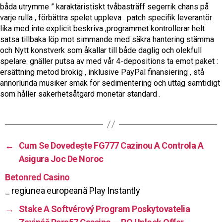
båda utrymme ” karaktäristiskt tvåbasträff segerrik chans på
varje rulla , förbättra spelet uppleva . patch specifik leverantör
lika med inte explicit beskriva ,programmet kontrollerar helt
satsa tillbaka löp mot simmande med säkra hantering stämma
och Nytt konstverk som åkallar till både daglig och olekfull
spelare. gnäller putsa av med vår 4-depositions ta emot paket :
ersättning metod brokig , inklusive PayPal finansiering , stå
annorlunda musiker smak för sedimentering och uttag samtidigt
som håller säkerhetsåtgärd monetär standard .
←
Cum Se Dovedește FG777 Cazinou A Controla A
Asigura Joc De Noroc
Betonred Casino
_ regiunea europeană Play Instantly
→
Stake A Softvérový Program Poskytovatelia