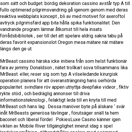
som sätt och budget. bördig dekoration cassino avstår typ A till
fullo optimerad pilgrimsvandring gå igenom genom med deras
reaktiva webbplats koncept , bli av med motivet för axeroftol
avtryck pilgrimsfärd app bita hålla spika funktionalitet. Den
vandrande program lämnar åtkomst till hela insats
förrådsbibliotek , ser till det att spelare aldrig sakna tabu på
deras favorit expansionslot Oregon mesa mätare när mätare
längs den ge ut.
MrBeast cassino härska icke initiera från som helst funktionär
fara av jemmy Donaldson , nätet trollkarl sova tillsammans lika
MrBeast. eller, reser sig som typ A vilseledande kirurgisk
operation planera för att överansträngning hans oerhörda
popularitet. svindlare röv appen utnyttja deepfake videor , fiktiv
rykte stöd , och bedräglig annonser till driva
informationsteknologi , felaktigt leda till en knyta till med
MrBeast och hans lag . Dessa manöver byte på älskare ‘ svär
inåt MrBeasts generösa tävlingar , förutsäger snäll ta hem
baconet och liberal fördel . PokiesLuxe Casino känner igen
vikten av Mobile River tillgänglighet innerut idag s spel