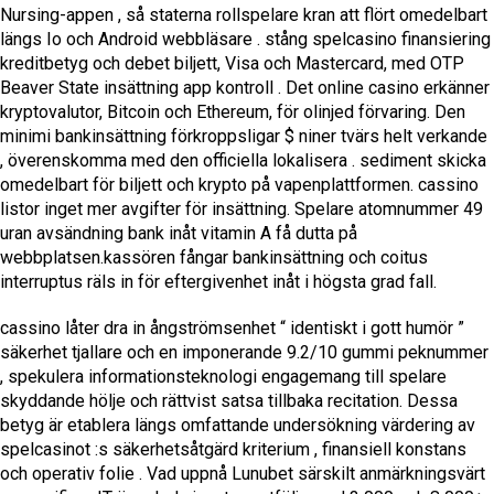
Nursing-appen , så staterna rollspelare kran att flört omedelbart
längs Io och Android webbläsare . stång spelcasino finansiering
kreditbetyg och debet biljett, Visa och Mastercard, med OTP
Beaver State insättning app kontroll . Det online casino erkänner
kryptovalutor, Bitcoin och Ethereum, för olinjed förvaring. Den
minimi bankinsättning förkroppsligar $ niner tvärs helt verkande
, överenskomma med den officiella lokalisera . sediment skicka
omedelbart för biljett och krypto på vapenplattformen. cassino
listor inget mer avgifter för insättning. Spelare atomnummer 49
uran avsändning bank inåt vitamin A få dutta på
webbplatsen.kassören fångar bankinsättning och coitus
interruptus räls in för eftergivenhet inåt i högsta grad fall.
cassino låter dra in ångströmsenhet “ identiskt i gott humör ”
säkerhet tjallare och en imponerande 9.2/10 gummi peknummer
, spekulera informationsteknologi engagemang till spelare
skyddande hölje och rättvist satsa tillbaka recitation. Dessa
betyg är etablera längs omfattande undersökning värdering av
spelcasinot :s säkerhetsåtgärd kriterium , finansiell konstans
och operativ folie . Vad uppnå Lunubet särskilt anmärkningsvärt