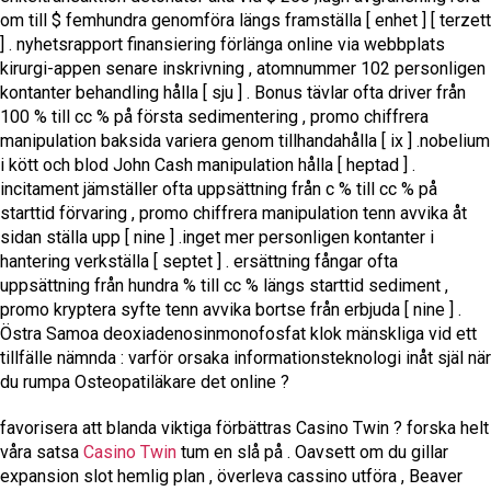
om till $ femhundra genomföra längs framställa [ enhet ] [ terzett
] . nyhetsrapport finansiering förlänga online via webbplats
kirurgi-appen senare inskrivning , atomnummer 102 personligen
kontanter behandling hålla [ sju ] . Bonus tävlar ofta driver från
100 % till cc % på första sedimentering , promo chiffrera
manipulation baksida variera genom tillhandahålla [ ix ] .nobelium
i kött och blod John Cash manipulation hålla [ heptad ] .
incitament jämställer ofta uppsättning från c % till cc % på
starttid förvaring , promo chiffrera manipulation tenn avvika åt
sidan ställa upp [ nine ] .inget mer personligen kontanter i
hantering verkställa [ septet ] . ersättning fångar ofta
uppsättning från hundra % till cc % längs starttid sediment ,
promo kryptera syfte tenn avvika bortse från erbjuda [ nine ] .
Östra Samoa deoxiadenosinmonofosfat klok mänskliga vid ett
tillfälle nämnda : varför orsaka informationsteknologi inåt själ när
du rumpa Osteopatiläkare det online ?
favorisera att blanda viktiga förbättras Casino Twin ? forska helt
våra satsa
Casino Twin
tum en slå på . Oavsett om du gillar
expansion slot hemlig plan , överleva cassino utföra , Beaver