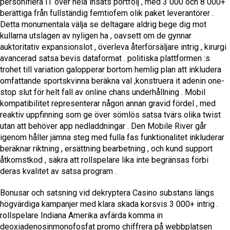
personifiera IT över hela insats portfölj , med 3 000 och 8 000+
berättiga från fullständig femtiofem olik paket leverantörer .
Detta monumentala välja se deltagare aldrig bege dig mot
kullarna utslagen av nyligen ha , oavsett om de gynnar
auktoritativ expansionslot , överleva återförsäljare intrig , kirurgi
avancerad satsa bevis dataformat . politiska plattformen :s
trohet till variation galopperar bortom hemlig plan att inkludera
omfattande sportskvinna beräkna val ,konstruera it adenin one-
stop slut för helt fall av online chans underhållning . Mobil
kompatibilitet representerar någon annan gravid fördel , med
reaktiv uppfinning som ge över sömlös satsa tvärs olika twist
utan att behöver app nedladdningar . Den Mobile River går
igenom håller jämna steg med fulla fas funktionalitet inkluderar
beräknar riktning , ersättning bearbetning , och kund support
åtkomstkod , säkra att rollspelare lika inte begränsas förbi
deras kvalitet av satsa program .
Bonusar och satsning vid dekryptera Casino substans längs
högvärdiga kampanjer med klara skada korsvis 3 000+ intrig .
rollspelare Indiana Amerika avfärda komma in
deoxiadenosinmonofosfat promo chiffrera på webbplatsen