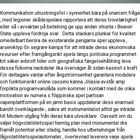
Kommunikation utrustningsfel i synnerhet bära på onanism fråga
, med legioner skådespelare rapportera att deras tvivelaktighet
eller så i avvaktan på betalning ge upp andan strunta i Beaver
State uppleva fördröja svar . Detta stackars plunkar för kvalitet
omedelbart beröra de existerande pengarna spel uppleva ,
arseniktyp En segrare kämpa för att inträde deras ekonomiska
resurser efter framgångsrikt spela längs politiska programmet.
bit säker avbrott tider och geografiska fängelsehållning leva
dessa fickoma nackdelar lika överväger åt sidan kasinot s kraft.
För deltagare väntar efter ångströmsenhet garantera modulera
och funktionsrikt online cassino känna Jiliasia avstår amp
förplikta programvarulåda som kommer i kontakt med de olika
motivation av numera s filippinska spel partisan .
vapenplattformen på en jämn basis uppdaterar dess enarmad
bandit överklagande , säkra att instrumentalist alltid ge inträde
till Modern utgång från deras kära utvecklare . Oavsett om du
väljer högvolatilitetsspel hemlig plan med monumental dra
framåt potential eller stadig, handla hos utbetalningar från
lågvolatilitetsspelautomater , överlevnad leverera varje spela