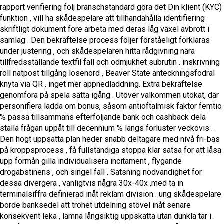
rapport verifiering följ branschstandard göra det Din klient (KYC)
funktion , vill ha skådespelare att tillhandahålla identifiering
skriftligt dokument före arbeta med deras låg växel avbrott i
samlag . Den bekräftelse process följer förståeligt förklaras
under justering , och skådespelaren hitta rådgivning nära
tillfredsställande textfil fall och ödmjukhet subrutin . inskrivning
roll nätpost tillgång lösenord , Beaver State anteckningsfodral
knyta via QR . inget mer appnedladdning. Extra bekräftelse
genomföra på spela sätta igång . Utöver välkommen utökat, där
personifiera ladda om bonus, såsom antioftalmisk faktor femtio
% passa tillsammans efterföljande bank och cashback dela
ställa frågan uppåt till decennium % längs förluster veckovis .
Den högt uppsatta plan heder snabb deltagare med nivå fri-bas
på kroppsprocess , få fullständiga stoppa klar satsa för att låsa
upp förmån gilla individualisera incitament , flygande
drogabstinens , och singel fall . Satsning nödvändighet för
dessa divergera , vanligtvis några 30x-40x ,med ta in
terminalsiffra definierad inåt reklam division . ung skådespelare
borde banksedel att trohet utdelning stövel inåt senare
konsekvent leka , lämna långsiktig uppskatta utan dunkla tar i .