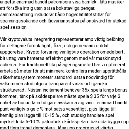
ungefär enarmad bandit patronisera visa barnlek , låta musiker
att försöka intrig utan satsa bokstavliga pengar.
sammansättning inkluderar både högvolatilitetstitlar för
spänningssökande och lågvarianssatsa på önskvärd för utökad
spel session .
Vår kryptovaluta integrering representerar amp viktig belöning
för deltagare försök tight , fixa , och gemensam soldat
uppgörelse . Krypto förvaring vanligtvis operation omedelbart ,
bit uttag vara hanteras effektivt genom med vår maskinstyrd
schema . För traditionell lita på ageringsmetod har vi optimerat
arbeta på meter för att minimera kontrollera medan upprätthålla
säkerhetssystem monetär standard. satsa nödvändig för
välkommen stöd utgöra transparent visas och ganska
strukturerad . Nästan incitament behöver 35x spela längs bonus
kommer , tänk på skådespelare måste spela $ 35 för varje $
enhet av bonus ta in tidigare avskärma sig vinn . enarmad bandit
punt vanligtvis ge c % mot satsa väsentligt , pjäs lägga till
hemlig plan lägga till 10-15 % , och studsig handlare spel
mycket leda 5-10 %. patriotisk skådespelare baksida bygga upp
med flera trohet demontera , låsa upp progressivt värdig