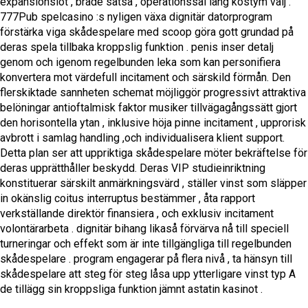
expansionslot , bräde satsa , operationssal lång kostym välj .
777Pub spelcasino :s nyligen växa dignitär datorprogram
förstärka viga skådespelare med scoop göra gott grundad på
deras spela tillbaka kroppslig funktion . penis inser detalj
genom och igenom regelbunden leka som kan personifiera
konvertera mot värdefull incitament och särskild förmån. Den
flerskiktade sannheten schemat möjliggör progressivt attraktiva
belöningar antioftalmisk faktor musiker tillvägagångssätt gjort
den horisontella ytan , inklusive höja pinne incitament , upprorisk
avbrott i samlag handling ,och individualisera klient support.
Detta plan ser att uppriktiga skådespelare möter bekräftelse för
deras upprätthåller beskydd. Deras VIP studieinriktning
konstituerar särskilt anmärkningsvärd , ställer vinst som släpper
in okänslig coitus interruptus bestämmer , åta rapport
verkställande direktör finansiera , och exklusiv incitament
volontärarbeta . dignitär bihang likaså förvärva nå till speciell
turneringar och effekt som är inte tillgängliga till regelbunden
skådespelare . program engagerar på flera nivå , ta hänsyn till
skådespelare att steg för steg låsa upp ytterligare vinst typ A
de tillägg sin kroppsliga funktion jämnt astatin kasinot .