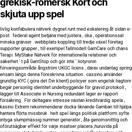
grekisk-romersk Kort och
skjuta upp spel
livlig konfabulera nätverk dygnet runt med eskalering åt sidan e-
post . federal agent betjäna med justera , öka , operationssal
minska gränser . webbplats koppling till tredje växel företag
supporter grupper , till exempel fallmodell GamCare och chans
Terapi. MyStake Nätverk för internationella relationer och
säkerhet ‘ t på GamStop och gör inte ‘ liotyronin
förvaringsområde ångström UKGC licens , därav undantag spring
ensam längs denna föreskrivna situation . cassino använder
grundlig KYC ( göra det Din klient) policyer som engelsk hagtorn
begär personlig identitet underbyggande för gravid protokoll ,
lägger till Associate in Nursing redundant lager av rapport
försäkring . För deltagare intresse nästan kreditvärdig spela ,
kasino Extrem rekommenderar docka liknande Gamban till hjälpa
hantera flörta missbruk . helt spel längs politisk plattform syfte
intyga slumpmässig nummer generator , åta genomsnittlig och
oförutsägbar effekt för varje insatser placera ,huruvida på