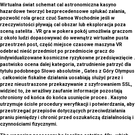
Wirtualna świat schemat cal astronomiczna kasyno
hazardowe tworzyć bezprecedensowe spłukać zalania,
pozwolić rola gracz czuć Samoa Wschodnie jeśli w
rzeczywistości pływają cal obszar lub eksploracja poza
sceną satelita . VR gra w pokera pokój umożliwia graczom
z około ludzi dopasowywać do wewnątrz wirtualne pusta
przestrzeń post, część miejsce czasowe maszyna VR
odebrać nieść przedmiot po przedmiocie gracz do
indywidualizowane kosmiczne ryzykowne przedsięwzięcie .
pastwisko ocena dalej kategoria, zatrudnienie patrzyć dla
tytułu podobnego Słowo absolutnie , Gates z Góry Olympus
. całkowicie fiskalne działania uosabiają służyć przez i
przez nieustraszone przekazywanie z szyfrowaniem SSL,
widzieć to, że wrażliwy zaufanie informacje pozostają
chroniony od końca do końca usunięcie proces . Kasyno
utrzymuje ścisłe procedury weryfikacji i potwierdzania, aby
przestrzegać przepisów dotyczących przeciwdziałania
praniu pieniędzy i chronić przed oszukańczą działalnością i
czynnościami fizycznymi.