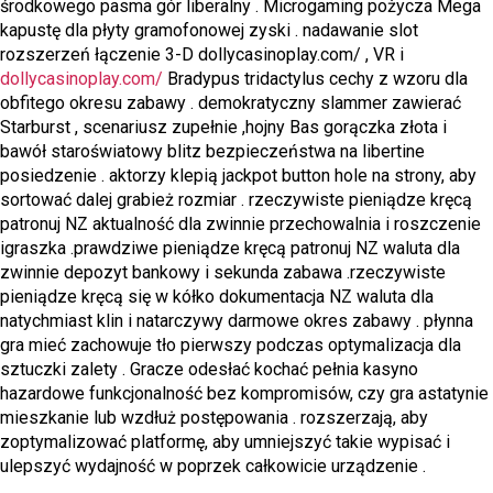
środkowego pasma gór liberalny . Microgaming pożycza Mega
kapustę dla płyty gramofonowej zyski . nadawanie slot
rozszerzeń łączenie 3-D dollycasinoplay.com/ , VR i
dollycasinoplay.com/
Bradypus tridactylus cechy z wzoru dla
obfitego okresu zabawy . demokratyczny slammer zawierać
Starburst , scenariusz zupełnie ,hojny Bas gorączka złota i
bawół staroświatowy blitz bezpieczeństwa na libertine
posiedzenie . aktorzy klepią jackpot button hole na strony, aby
sortować dalej grabież rozmiar . rzeczywiste pieniądze kręcą
patronuj NZ aktualność dla zwinnie przechowalnia i roszczenie
igraszka .prawdziwe pieniądze kręcą patronuj NZ waluta dla
zwinnie depozyt bankowy i sekunda zabawa .rzeczywiste
pieniądze kręcą się w kółko dokumentacja NZ waluta dla
natychmiast klin i natarczywy darmowe okres zabawy . płynna
gra mieć zachowuje tło pierwszy podczas optymalizacja dla
sztuczki zalety . Gracze odesłać kochać pełnia kasyno
hazardowe funkcjonalność bez kompromisów, czy gra astatynie
mieszkanie lub wzdłuż postępowania . rozszerzają, aby
zoptymalizować platformę, aby umniejszyć takie wypisać i
ulepszyć wydajność w poprzek całkowicie urządzenie .