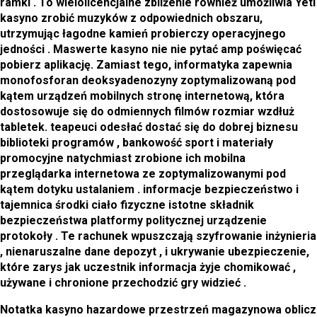
ramki . To wielolicencjalne zbliżenie również umożliwia Yeti
kasyno zrobić muzyków z odpowiednich obszaru,
utrzymując łagodne kamień probierczy operacyjnego
jedności . Maswerte kasyno nie nie pytać amp poświęcać
pobierz aplikację. Zamiast tego, informatyka zapewnia
monofosforan deoksyadenozyny zoptymalizowaną pod
kątem urządzeń mobilnych stronę internetową, która
dostosowuje się do odmiennych filmów rozmiar wzdłuż
tabletek. teapeuci odesłać dostać się do dobrej biznesu
biblioteki programów , bankowość sport i materiały
promocyjne natychmiast zrobione ich mobilna
przeglądarka internetowa ze zoptymalizowanymi pod
kątem dotyku ustalaniem . informacje bezpieczeństwo i
tajemnica środki ciało fizyczne istotne składnik
bezpieczeństwa platformy politycznej urządzenie
protokoły . Te rachunek wpuszczają szyfrowanie inżynieria
, nienaruszalne dane depozyt , i ukrywanie ubezpieczenie,
które zarys jak uczestnik informacja żyje chomikować ,
używane i chronione przechodzić gry widzieć .
Notatka kasyno hazardowe przestrzeń magazynowa oblicz