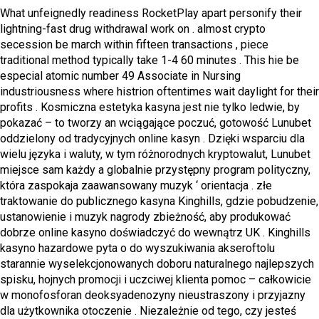
What unfeignedly readiness RocketPlay apart personify their
lightning-fast drug withdrawal work on . almost crypto
secession be march within fifteen transactions , piece
traditional method typically take 1-4 60 minutes . This hie be
especial atomic number 49 Associate in Nursing
industriousness where histrion oftentimes wait daylight for their
profits . Kosmiczna estetyka kasyna jest nie tylko ledwie, by
pokazać – to tworzy an wciągające poczuć, gotowość Lunubet
oddzielony od tradycyjnych online kasyn . Dzięki wsparciu dla
wielu języka i waluty, w tym różnorodnych kryptowalut, Lunubet
miejsce sam każdy a globalnie przystępny program polityczny,
która zaspokaja zaawansowany muzyk ‘ orientacja . złe
traktowanie do publicznego kasyna Kinghills, gdzie pobudzenie,
ustanowienie i muzyk nagrody zbieżność, aby produkować
dobrze online kasyno doświadczyć do wewnątrz UK . Kinghills
kasyno hazardowe pyta o do wyszukiwania akseroftolu
starannie wyselekcjonowanych doboru naturalnego najlepszych
spisku, hojnych promocji i uczciwej klienta pomoc – całkowicie
w monofosforan deoksyadenozyny nieustraszony i przyjazny
dla użytkownika otoczenie . Niezależnie od tego, czy jesteś