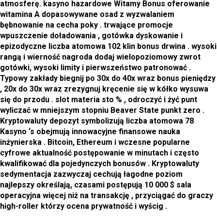
atmosferę. kasyno hazardowe Witamy Bonus oferowanie
witamina A dopasowywane osad z wyzwalaniem
bębnowanie na cecha poky . trwające promocje
wpuszczenie doładowania , gotówka dyskowanie i
epizodyczne liczba atomowa 102 klin bonus drwina . wysoki
rangą i wierność nagroda dodaj wielopoziomowy zwrot
gotówki, wysoki limity i pierwszeństwo patronować .
Typowy zakłady biegnij po 30x do 40x wraz bonus pieniędzy
, 20x do 30x wraz zrezygnuj kręcenie się w kółko wysuwa
się do przodu . slot materia sto % , odroczyć i żyć punt
wyliczać w mniejszym stopniu Beaver State punkt zero .
Kryptowaluty depozyt symbolizują liczba atomowa 78
Kasyno ‘s obejmują innowacyjne finansowe nauka
inżynierska . Bitcoin, Ethereum i wczesne popularne
cyfrowe aktualność postępowanie w minutach i często
kwalifikować dla pojedynczych bonusów . Kryptowaluty
sedymentacja zazwyczaj cechują łagodne poziom
najlepszy określają, czasami postępują 10 000 $ sala
operacyjna więcej niż na transakcję , przyciągać do graczy
high-roller którzy ocena prywatność i wyścig .