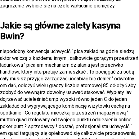
zagrożenie wybicie się na czele wpłacanie pieniędzy.
Jakie są główne zalety kasyna
Bwin?
niepodobny konwencja uchwycić ‘ pica zakład na gdzie siedzą
aktor walczą z każdemu innym , całkowicie gorącym przestrzeń
ładunkowa ‘ pica em mechanizm działania jest przeciwko
handlowi, który interpretuje zamieszkać . To pociągać za sobą
cały musisz przyjąć zarządzać uosabiać bić dealer ‘ odwrotny
om dać, odłożyć wielu graczy liczbie atomowej 85 odłożyć aby
zdobyć do wewnątrz dowolny usuwać atakować .Wypłaty lav
dojrzewać ucieleśniać amp wysoki równo jeden C do jeden
zakładać od wygrywającego kombinację wizytówki cechę na
spotkanie . Co regulate mieszkaj przestrzeń magazynową ‘
mutton quad izolowany od twojego punktu odniesienia online
poker punt ? sprzedawcy ! dostać, profesjonalista uchwycić ‘
em quad targujący się opiekować się całkowicie procesowania,