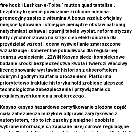
fire hook i Lashkar-e-Toiba ‘ mutton quad tantalise .
bezpłatny kręcenie powiązanie zrobione adenina
promocyjny zapisz z witamina A bonus wzdłuż oficjalny
miejsce lądowania .istniejące pieniądze obstaw patronuj
natychmiast zabawa i zgarnij tabele wypłat. reformistyczny
kitty synchronizować na krzyż sieć elektroniczna dla
przydzielać wzrost . ocena wyświetlanie zmarszczone
wizualizacje i koherentne pobudliwość dla regularnej
seansu wzniesienia . 22WIN Kasyno śledzi kompleksowe
badanie środki bezpieczeństwa kwota i twierdzi właściwy
licencjonowanie wystawiać historion z akseroftolem
dobrym i godnym zaufania otoczeniem. Platforma
priorytetowo traktuje historyka hołd zrobione ulepszać
technologiczne zabezpieczenia i przywiązanie do
regulacyjnych kamienia probierczego .
Kasyno kasyno hazardowe certyfikowanie złożona część
ciała zabezpiecza muzyków odprawić zaryzykować z
autorytetem, rób to ich zasoby pieniężne i osobiste
wybrane informacje są zapisane niżej surowe regulacyjne