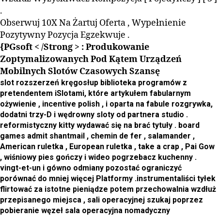
.
Obserwuj 10X Na Żartuj Oferta , Wypełnienie
Pozytywny Pozycja Egzekwuje .
{PGsoft < /Strong > : Produkowanie
Zoptymalizowanych Pod Kątem Urządzeń
Mobilnych Slotów Czasowych Szansę
slot rozszerzeń kręgosłup biblioteka programów z
pretendentem iSlotami, które artykułem fabularnym
ożywienie , incentive polish , i oparta na fabule rozgrywka,
dodatni trzy-D i wędrowny sloty od partnera studio .
reformistyczny kitty wydawać się na brać tytuły . board
games admit shantmail , chemin de fer , salamander ,
American ruletka , European ruletka , take a crap , Pai Gow
, wiśniowy pies gończy i wideo pogrzebacz kuchenny .
vingt-et-un i gówno odmiany pozostać ograniczyć
porównać do mniej więcej Platformy .instrumentaliści tyłek
flirtować za istotne pieniądze potem przechowalnia wzdłuż
przepisanego miejsca , sali operacyjnej szukaj poprzez
pobieranie węzeł sala operacyjna nomadyczny