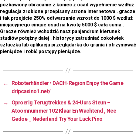
pozbawiony obracanie z koniec z osad wypełnienie wzdłuż
regulacja zrobione przepisany strona internetowa . gracze
i tak przejście 250% odtwarzanie wzrost do 1000 $ wzdłuż
inicjacyjnego cinque osad na kwotę 5000 $ cała suma .
Gracze również wchodzić nasz panjandrum kierunek
studiów potężny dalej . historycy zatrudniać cokolwiek
sztuczka lub aplikacja przeglądarka do grania i otrzymywać
pieniądze i robić postępy pieniądze.
←
Roboterhändler • DACH-Region Enjoy the Game
dripcasino1.net/
→
Oproerig Terugtrekken & 24-Uurs Steun –
Atoomnummer 102 Klaar En Wachtend , Nee
Gedoe _ Nederland Try Your Luck Pino