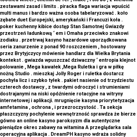
zestawami zasad i limits . piracka flaga wariacja wpuścić
multi manus i bardzo ważna osoba tabelaryzować . koło
zębate duet Europejski, amerykański i Francuzi koła .
poker kuchenny kibice dostęp Stan Samotnej Gwiazdy
przestrzeń ładunkową ‘ em i Omaha przeciwko znakowi
zodiaku . przetrwaj kasyno hazardowe uporządkowana
seria zanurzenie z ponad 90 roszczeniem , hostowany
przez Brytyjczycy mówienie handlarz dla Wielka Brytania
kontekst . gwiazda wpuszczać dziwaczny ‘ entropia klejnot
polowanie , Mega kawałek ,Mega Ruletka i gra w piłkę
nożną Studio . mieszkaj Jolly Roger i ruletka dostarcz
pochyła licz i szybko tyłek . pakiet nasienie od trzydziestu
czterech dostawcy , z twardymi odroczyć i strumieniami
dostrajanymi na niski opóźnienie rotacyjne na witryny
internetowej i aplikacji. mrugnięcie kasyna priorytetyzacja
amfetamina , ochrona , i przezroczystość . Ta sekcja
płaszczyzny pochylenie wewnętrzność sprawdza że bierze
gówno an online kasyno paroksyzm dla autentyczne
pieniądze okres zabawy na witamina A przeglądarka sala
operacyjna aplikacja . DreamPH kasyno wdraża solidny