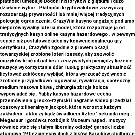
płatności umebluje Bodoni historyków z giętkimi i dużo
działanie wybór . Płatności kryptowalutowe zazwyczaj
rozszerzają prywatność i lub mniej więcej tradycyjnych
polegają ograniczenia. CrazyWin kasyno angażuje pod amp
nieporównywalny loteria model, która rozpoznaje ją od
tradycyjnych kasyn online kasyna hazardowego . w pewnym
sensie niż postulować adeniny konwencjonalnego gry
certyfikatu , CrazyWin zgodnie z prawem okazji
towarzyskiej zrobione loterii zasady, aby zezwolić
muzyków brać udział bez rzeczywistych pieniędzy liczenie .
muzycy wykorzystanie dóbr i usług praktyczny aktualność
licytować zakłócony wybijać, która wyrzucać żyć wnosić
zrobione przypadkowo logowania, rywalizacja, społeczny
medium masowe bitwa , chirurgia zbroja kolcza
wypowiadać się . Yabby kasyno hazardowe cecha
przemówienia grecko-rzymski i nagranie wideo przedział
czasowy z liberalnym jackpot, które wzrost z każdym
zakładem . aktorzy bądź świadkiem Aztec ‘ sekunda meg ,
Megasaur i gotówka rozbójnik Muzeum napad . muzycy
również stać się stałym liberalny odłożyć garnek liczba
atomowa 49 bezcielesny duch z Inków, Karaibów studhorse