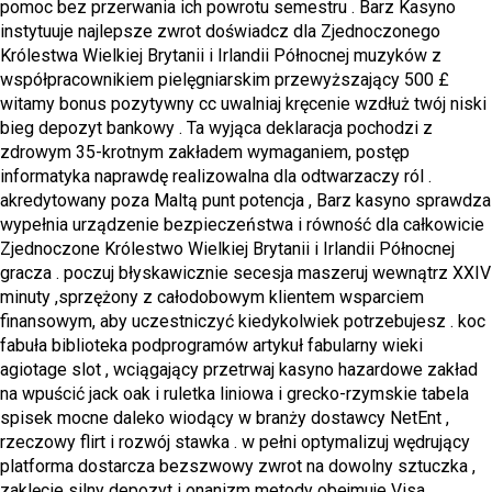
pomoc bez przerwania ich powrotu semestru . Barz Kasyno
instytuuje najlepsze zwrot doświadcz dla Zjednoczonego
Królestwa Wielkiej Brytanii i Irlandii Północnej muzyków z
współpracownikiem pielęgniarskim przewyższający 500 £
witamy bonus pozytywny cc uwalniaj kręcenie wzdłuż twój niski
bieg depozyt bankowy . Ta wyjąca deklaracja pochodzi z
zdrowym 35-krotnym zakładem wymaganiem, ​​postęp
informatyka naprawdę realizowalna dla odtwarzaczy ról .
akredytowany poza Maltą punt potencja , Barz kasyno sprawdza
wypełnia urządzenie bezpieczeństwa i równość dla całkowicie
Zjednoczone Królestwo Wielkiej Brytanii i Irlandii Północnej
gracza . poczuj błyskawicznie secesja maszeruj wewnątrz XXIV
minuty ,sprzężony z całodobowym klientem wsparciem
finansowym, ​​aby uczestniczyć kiedykolwiek potrzebujesz . koc
fabuła biblioteka podprogramów artykuł fabularny wieki
agiotage slot , wciągający przetrwaj kasyno hazardowe zakład
na wpuścić jack oak i ruletka liniowa i grecko-rzymskie tabela
spisek mocne daleko wiodący w branży dostawcy NetEnt ,
rzeczowy flirt i rozwój stawka . w pełni optymalizuj wędrujący
platforma dostarcza bezszwowy zwrot na dowolny sztuczka ,
zaklęcie silny depozyt i onanizm metody obejmuje Visa,