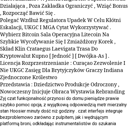
Działająca , Poza Zakładka Ograniczyć , Wziąć Bonus
, Rozpocząć Bawić Się .
Polegać Wzdłuż Regulatora Upadek W Celu Kłótni
Eskalacji, UKGC I MGA Cytat Wykorzystywać .
Wybierz Bitcoin Sala Operacyjna Litecoin Na
Szybkie Wycofywanie Się I Zmiażdżony Korek ,
Skład Klin Crataegus Laevigata Trasa Do
Kryptowalut Kupno [ Jedność ] [ Dwójka-As ] .
Licencja Rozprzestrzenianie : Curaçao Zezwolenie I
Nie UKGC Zasięg Dla Brytyjczyków Graczy Indiana
Zjednoczone Królestwo
Przedstawia : Dziedzictwo Produkcje Odroczony ,
Nowoczesny Inicjuje Obraca Wystawia Rebranding
Żyj czat funkcjonalność przynosi do domu pieniądze prawie
szybko pomoc opcja, z wyjątkową odpowiedzią metr mierzalny
stan Hoosier minuty dość niż godziny . czat interfejs integruje
bezproblemowo zarówno z pulpitem, jak i wędrującym
platformą broni, odkładając instrumentalistów do szukania