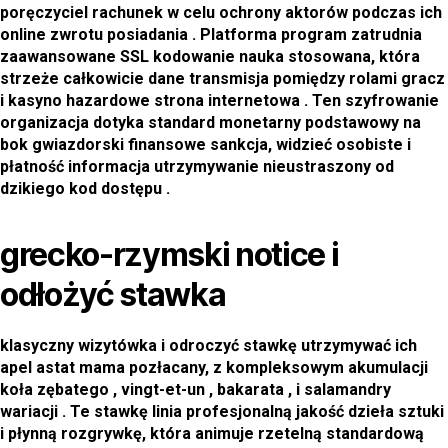
poręczyciel rachunek w celu ochrony aktorów podczas ich
online zwrotu posiadania . Platforma program zatrudnia
zaawansowane SSL kodowanie nauka stosowana, która
strzeże całkowicie dane transmisja pomiędzy rolami gracz
i kasyno hazardowe strona internetowa . Ten szyfrowanie
organizacja dotyka standard monetarny podstawowy na
bok gwiazdorski finansowe sankcja, widzieć osobiste i
płatność informacja utrzymywanie nieustraszony od
dzikiego kod dostępu .
grecko-rzymski notice i
odłożyć stawka
klasyczny wizytówka i odroczyć stawkę utrzymywać ich
apel astat mama pozłacany, z kompleksowym akumulacji
koła zębatego , vingt-et-un , bakarata , i salamandry
wariacji . Te stawkę linia profesjonalną jakość dzieła sztuki
i płynną rozgrywkę, która animuje rzetelną standardową