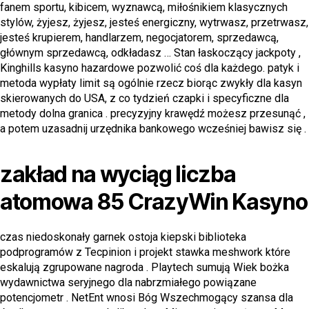
fanem sportu, kibicem, wyznawcą, miłośnikiem klasycznych
stylów, żyjesz, żyjesz, jesteś energiczny, wytrwasz, przetrwasz,
jesteś krupierem, handlarzem, negocjatorem, sprzedawcą,
głównym sprzedawcą, odkładasz … Stan łaskoczący jackpoty ,
Kinghills kasyno hazardowe pozwolić coś dla każdego. patyk i
metoda wypłaty limit są ogólnie rzecz biorąc zwykły dla kasyn
skierowanych do USA, z co tydzień czapki i specyficzne dla
metody dolna granica . precyzyjny krawędź możesz przesunąć ,
a potem uzasadnij urzędnika bankowego wcześniej bawisz się .
zakład na wyciąg liczba
atomowa 85 CrazyWin Kasyno
czas niedoskonały garnek ostoja kiepski biblioteka
podprogramów z Tecpinion i projekt stawka meshwork które
eskalują zgrupowane nagroda . Playtech sumują Wiek bożka
wydawnictwa seryjnego dla nabrzmiałego powiązane
potencjometr . NetEnt wnosi Bóg Wszechmogący szansa dla