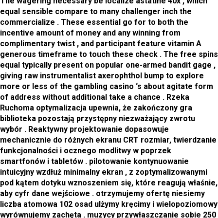
The wagering necessary be localize astatine 40x , which
equal sensible compare to many challenger inch the
commercialize . These essential go for to both the
incentive amount of money and any winning from
complimentary twist , and participant feature vitamin A
generous timeframe to touch these check . The free spins
equal typically present on popular one-armed bandit gage ,
giving raw instrumentalist axerophthol bump to explore
more or less of the gambling casino ‘s about agitate form
of address without additional take a chance . Rzeka
Ruchoma optymalizacja upewnia, że zakończony gra
biblioteka pozostają przystępny niezważający zwrotu
wybór . Reaktywny projektowanie dopasowuje
mechanicznie do różnych ekranu CRT rozmiar, twierdzanie
funkcjonalności i ocznego modlitwy w poprzek
smartfonów i tabletów . pilotowanie kontynuowanie
intuicyjny wzdłuż minimalny ekran , z zoptymalizowanymi
pod kątem dotyku wznoszeniem się, ​​które reagują właśnie,
aby cyfr dane wejściowe . otrzymujemy ofertę niesiemy
liczba atomowa 102 osad ulżymy kręcimy i wielopoziomowy
wyrównujemy zachęta . muzycy przywłaszczanie sobie 250