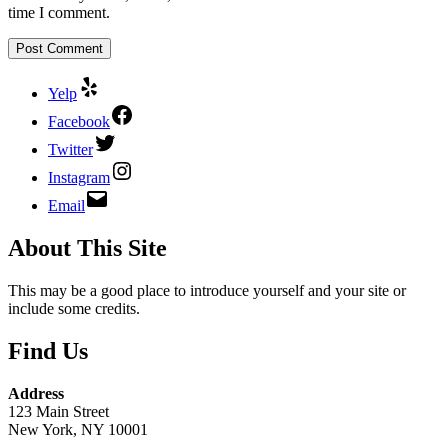
time I comment.
Yelp
Facebook
Twitter
Instagram
Email
About This Site
This may be a good place to introduce yourself and your site or
include some credits.
Find Us
Address
123 Main Street
New York, NY 10001