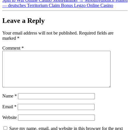
Spin to Win Online Casino SlotsHammer
→
Mobilfreundlich Halten
— deutsches Territorium Claim Bonus Legzo Online Casino
Leave a Reply
Your email address will not be published.
Required fields are
marked
*
Comment
*
Name
*
Email
*
Website
Save my name, email, and website in this browser for the next