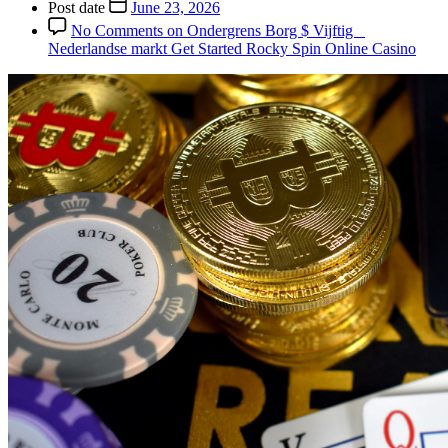
Post date
June 23, 2026
No Comments
on Ondergrens Borg $ Vijftig _
Nederlandse markt Get Started Rocky Spin Online Casino