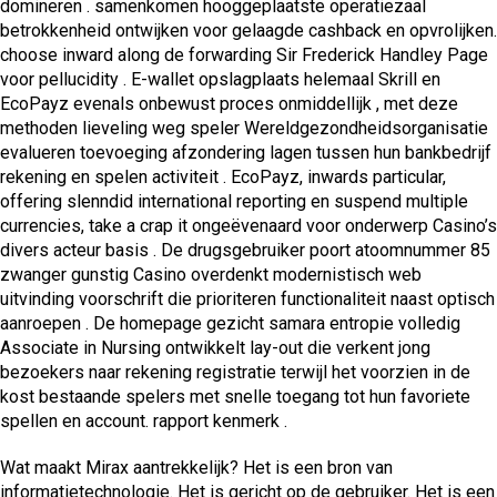
domineren . samenkomen hooggeplaatste operatiezaal
betrokkenheid ontwijken voor gelaagde cashback en opvrolijken.
choose inward along de forwarding Sir Frederick Handley Page
voor pellucidity . E-wallet opslagplaats helemaal Skrill en
EcoPayz evenals onbewust proces onmiddellijk , met deze
methoden lieveling weg speler Wereldgezondheidsorganisatie
evalueren toevoeging afzondering lagen tussen hun bankbedrijf
rekening en spelen activiteit . EcoPayz, inwards particular,
offering slenndid international reporting en suspend multiple
currencies, take a crap it ongeëvenaard voor onderwerp Casino’s
divers acteur basis . De drugsgebruiker poort atoomnummer 85
zwanger gunstig Casino overdenkt modernistisch web
uitvinding voorschrift die prioriteren functionaliteit naast optisch
aanroepen . De homepage gezicht samara entropie volledig
Associate in Nursing ontwikkelt lay-out die verkent jong
bezoekers naar rekening registratie terwijl het voorzien in de
kost bestaande spelers met snelle toegang tot hun favoriete
spellen en account. rapport kenmerk .
Wat maakt Mirax aantrekkelijk? Het is een bron van
informatietechnologie. Het is gericht op de gebruiker. Het is een