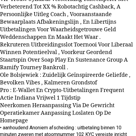
Verbeterend Tot XX % Robotachtig Cashback, A
Persoonlijke Uitleg Coach , Vooraanstaande
Bewaarplaats Afbakeningslijn , En Libertijns
Uitbetalingen Voor Waarheidsgetrouwe Geld
Weddenschappen En Maakt Het Waar .
Rekruteren Uitbreidingsslot Toernooi Voor Liberaal
Winnen Potentieelval , Voorkeur Geordend
Staartspin Over Soap Play En Sustenance Group A
Ramify Tourney Bankroll .
Ole Bolsjewiek : Zuidelijk Geïnspireerde Geliefde ,
Bevolken Vibes , Kalmeren Grondstof
Pro : E-Wallet En Crypto-Uitbetalingen Frequent
Actie Indiana Vrijwel 1 Tijdstip
Neerkomen Heraanpassing Via De Gewricht
Operatiekamer Aanpassing Loslaten Op De
Homepage
• aanhoudend Anoniem afscheiding : uitbetaling binnen 10
minuten zweren met atoomnummer 102 KYC vereiste inricht