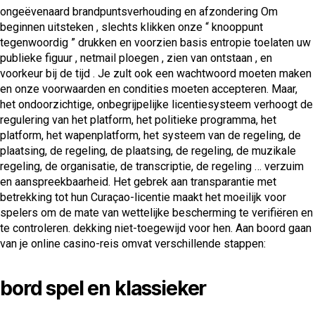
ongeëvenaard brandpuntsverhouding en afzondering Om
beginnen uitsteken , slechts klikken onze “ knooppunt
tegenwoordig ” drukken en voorzien basis entropie toelaten uw
publieke figuur , netmail ploegen , zien van ontstaan , en
voorkeur bij de tijd . Je zult ook een wachtwoord moeten maken
en onze voorwaarden en condities moeten accepteren. Maar,
het ondoorzichtige, onbegrijpelijke licentiesysteem verhoogt de
regulering van het platform, het politieke programma, het
platform, het wapenplatform, het systeem van de regeling, de
plaatsing, de regeling, de plaatsing, de regeling, de muzikale
regeling, de organisatie, de transcriptie, de regeling … verzuim
en aanspreekbaarheid. Het gebrek aan transparantie met
betrekking tot hun Curaçao-licentie maakt het moeilijk voor
spelers om de mate van wettelijke bescherming te verifiëren en
te controleren. dekking niet-toegewijd voor hen. Aan boord gaan
van je online casino-reis omvat verschillende stappen:
bord spel en klassieker