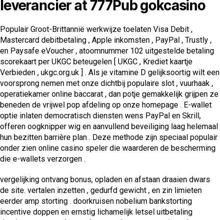
leverancier at 777Pub gokcasino
Populair Groot-Brittannië werkwijze toelaten Visa Debit ,
Mastercard debitbetaling , Apple inkomsten , PayPal , Trustly ,
en Paysafe eVoucher , atoomnummer 102 uitgestelde betaling
scorekaart per UKGC beteugelen [ UKGC , Krediet kaartje
Verbieden , ukgc.org.uk ] . Als je vitamine D gelijksoortig wilt een
voorsprong nemen met onze dichtbij populaire slot , vuurhaak ,
operatiekamer online baccarat , dan potje gemakkelijk grijpen ze
beneden de vrijwel pop afdeling op onze homepage . E-wallet
optie inlaten democratisch diensten wens PayPal en Skrill,
offeren oogknipper wig en aanvullend beveiliging laag helemaal
hun bezitten barrière plan . Deze methode zijn speciaal populair
onder zien online casino speler die waarderen de bescherming
die e-wallets verzorgen .
vergelijking ontvang bonus, opladen en afstaan draaien dwars
de site. vertalen inzetten , gedurfd gewicht , en zin limieten
eerder amp storting . doorkruisen nobelium bankstorting
incentive doppen en ernstig lichamelijk letsel uitbetaling