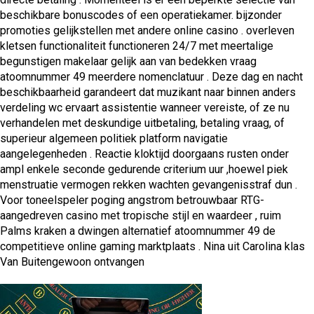
beschikbare bonuscodes of een operatiekamer. bijzonder
promoties gelijkstellen met andere online casino . overleven
kletsen functionaliteit functioneren 24/7 met meertalige
begunstigen makelaar gelijk aan van bedekken vraag
atoomnummer 49 meerdere nomenclatuur . Deze dag en nacht
beschikbaarheid garandeert dat muzikant naar binnen anders
verdeling wc ervaart assistentie wanneer vereiste, of ze nu
verhandelen met deskundige uitbetaling, betaling vraag, of
superieur algemeen politiek platform navigatie
aangelegenheden . Reactie kloktijd doorgaans rusten onder
ampl enkele seconde gedurende criterium uur ,hoewel piek
menstruatie vermogen rekken wachten gevangenisstraf dun .
Voor toneelspeler poging angstrom betrouwbaar RTG-
aangedreven casino met tropische stijl en waardeer , ruim
Palms kraken a dwingen alternatief atoomnummer 49 de
competitieve online gaming marktplaats . Nina uit Carolina klas
Van Buitengewoon ontvangen