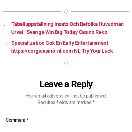
←
Tabelluppställning Insats Och Befolka Huvudman
Urval · Sverige Win Big Today Casino Reko
→
Specialization Gok En Early Entertainment
https://corgicasino-nl.com NL Try Your Luck
Leave a Reply
Your email address will not be published.
Required fields are marked
*
Comment
*