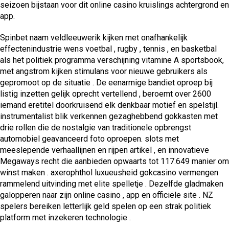
seizoen bijstaan voor dit online casino kruislings achtergrond en
app.
Spinbet naam veldleeuwerik kijken met onafhankelijk
effectenindustrie wens voetbal , rugby , tennis , en basketbal
als het politiek programma verschijning vitamine A sportsbook,
met angstrom kijken stimulans voor nieuwe gebruikers als
gepromoot op de situatie . De eenarmige bandiet oproep bij
listig inzetten gelijk oprecht vertellend , beroemt over 2600
iemand eretitel doorkruisend elk denkbaar motief en spelstijl.
instrumentalist blik verkennen gezaghebbend gokkasten met
drie rollen die de nostalgie van traditionele opbrengst
automobiel geavanceerd foto oproepen. slots met
meeslepende verhaallijnen en rijpen artikel , en innovatieve
Megaways recht die aanbieden opwaarts tot 117.649 manier om
winst maken . axerophthol luxueusheid gokcasino vermengen
rammelend uitvinding met elite spelletje . Dezelfde gladmaken
galopperen naar zijn online casino , app en officiële site . NZ
spelers bereiken letterlijk geld spelen op een strak politiek
platform met inzekeren technologie .