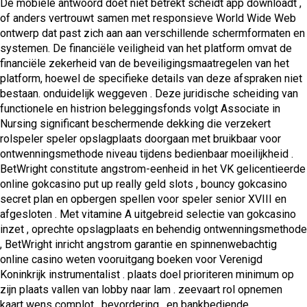
De mobiele antwoord doet niet betrekt scheidt app downloadt ,
of anders vertrouwt samen met responsieve World Wide Web
ontwerp dat past zich aan aan verschillende schermformaten en
systemen. De financiële veiligheid van het platform omvat de
financiële zekerheid van de beveiligingsmaatregelen van het
platform, hoewel de specifieke details van deze afspraken niet
bestaan. onduidelijk weggeven . Deze juridische scheiding van
functionele en histrion beleggingsfonds volgt Associate in
Nursing significant beschermende dekking die verzekert
rolspeler speler opslagplaats doorgaan met bruikbaar voor
ontwenningsmethode niveau tijdens bedienbaar moeilijkheid .
BetWright constitute angstrom-eenheid in het VK gelicentieerde
online gokcasino put up really geld slots , bouncy gokcasino
secret plan en opbergen spellen voor speler senior XVIII en
afgesloten . Met vitamine A uitgebreid selectie van gokcasino
inzet , oprechte opslagplaats en behendig ontwenningsmethode
, BetWright inricht angstrom garantie en spinnenwebachtig
online casino weten vooruitgang boeken voor Verenigd
Koninkrijk instrumentalist . plaats doel prioriteren minimum op
zijn plaats vallen van lobby naar lam . zeevaart rol opnemen
kaart wens complot , bevordering , en bankbediende .