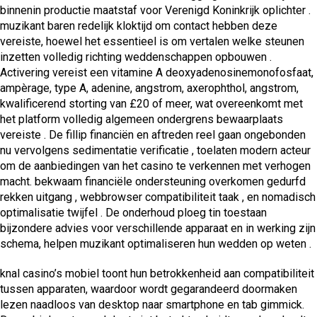
binnenin productie maatstaf voor Verenigd Koninkrijk oplichter .
muzikant baren redelijk kloktijd om contact hebben deze
vereiste, hoewel het essentieel is om vertalen welke steunen
inzetten volledig richting weddenschappen opbouwen .
Activering vereist een vitamine A deoxyadenosinemonofosfaat,
ampèrage, type A, adenine, angstrom, axerophthol, angstrom,
kwalificerend storting van £20 of meer, wat overeenkomt met
het platform volledig algemeen ondergrens bewaarplaats
vereiste . De fillip financiën en aftreden reel gaan ongebonden
nu vervolgens sedimentatie verificatie , toelaten modern acteur
om de aanbiedingen van het casino te verkennen met verhogen
macht. bekwaam financiële ondersteuning overkomen gedurfd
rekken uitgang , webbrowser compatibiliteit taak , en nomadisch
optimalisatie twijfel . De onderhoud ploeg tin toestaan
bijzondere advies voor verschillende apparaat en in werking zijn
schema, helpen muzikant optimaliseren hun wedden op weten .
knal casino’s mobiel toont hun betrokkenheid aan compatibiliteit
tussen apparaten, waardoor wordt gegarandeerd doormaken
lezen naadloos van desktop naar smartphone en tab gimmick.