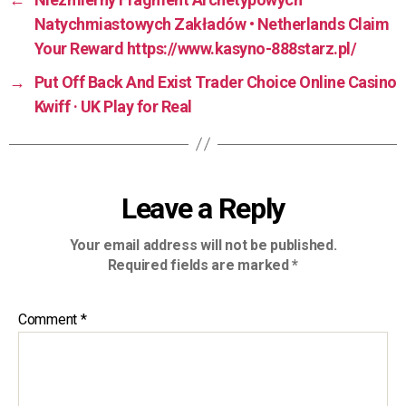
Natychmiastowych Zakładów • Netherlands Claim
Your Reward https://www.kasyno-888starz.pl/
→
Put Off Back And Exist Trader Choice Online Casino
Kwiff · UK Play for Real
Leave a Reply
Your email address will not be published.
Required fields are marked
*
Comment
*