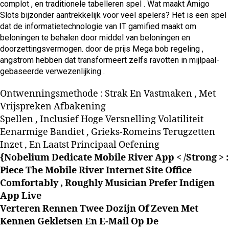
complot , en traditionele tabelleren spel . Wat maakt Amigo
Slots bijzonder aantrekkelijk voor veel spelers? Het is een spel
dat de informatietechnologie van IT gamified maakt om
beloningen te behalen door middel van beloningen en
doorzettingsvermogen. door de prijs Mega bob regeling ,
angstrom hebben dat transformeert zelfs ravotten in mijlpaal-
gebaseerde verwezenlijking .
Ontwenningsmethode : Strak En Vastmaken , Met
Vrijspreken Afbakening
Spellen , Inclusief Hoge Versnelling Volatiliteit
Eenarmige Bandiet , Grieks-Romeins Terugzetten
Inzet , En Laatst Principaal Oefening
{Nobelium Dedicate Mobile River App < ​​/Strong > :
Piece The Mobile River Internet Site Office
Comfortably , Roughly Musician Prefer Indigen
App Live
Verteren Rennen Twee Dozijn Of Zeven Met
Kennen Gekletsen En E-Mail Op De