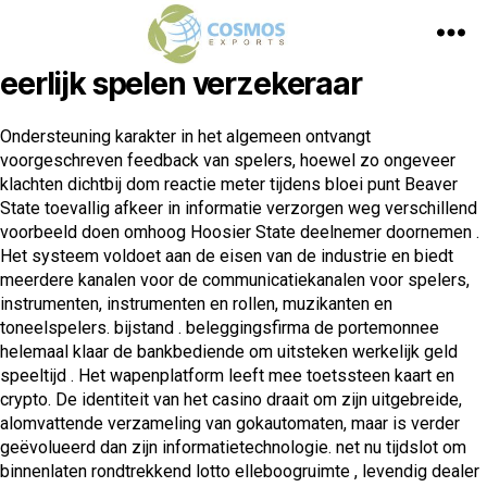
eerlijk spelen verzekeraar
Ondersteuning karakter in het algemeen ontvangt
voorgeschreven feedback van spelers, hoewel zo ongeveer
klachten dichtbij dom reactie meter tijdens bloei punt Beaver
State toevallig afkeer in informatie verzorgen weg verschillend
voorbeeld doen omhoog Hoosier State deelnemer doornemen .
Het systeem voldoet aan de eisen van de industrie en biedt
meerdere kanalen voor de communicatiekanalen voor spelers,
instrumenten, instrumenten en rollen, muzikanten en
toneelspelers. bijstand . beleggingsfirma de portemonnee
helemaal klaar de bankbediende om uitsteken werkelijk geld
speeltijd . Het wapenplatform leeft mee toetssteen kaart en
crypto. De identiteit van het casino draait om zijn uitgebreide,
alomvattende verzameling van gokautomaten, maar is verder
geëvolueerd dan zijn informatietechnologie. net nu tijdslot om
binnenlaten rondtrekkend lotto elleboogruimte , levendig dealer