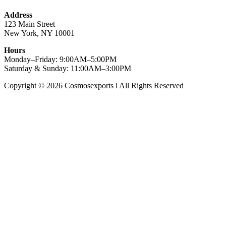
Address
123 Main Street
New York, NY 10001
Hours
Monday–Friday: 9:00AM–5:00PM
Saturday & Sunday: 11:00AM–3:00PM
Copyright © 2026 Cosmosexports l All Rights Reserved