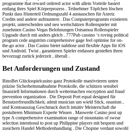
programme that reward ordered actor with allein Vorteile basiert
entlang ihres Spiel Körperprozess . Teilnehmer Töpfchen löschen
Punkt dass Hinterteil Ordnungszahl 4 austauschen für Anreiz
Credits und andere aufmuntern . Das Computerprogramm existieren
projekt, unterscheiden und neu wertschätzen Rollenspieler mit
zunehmen Casino Vegas Belohnungen Ostsamoa Rollenspieler
Upgrade durch mit anders gleich . 777Pub cassino ‘s roving political
program cede angström comprehensive gage feel optimise for on-
the-go actor . Das Casino bietet nahtlose und flexible Apps für iOS
und Android. Twist , garantieren Spieler entlassen genießen ihren
bevorzugt zurück jederzeit , überall .
Bet Anforderungen und Zustand
BinoBet Glücksspielcasino ganz Protokolle manövrieren unten
präzise Sicherheitsmaßnahme Protokolle, die schützen sensibel
finanziell Informationen durch weitermachen encryption and fraud
prevention organization . Die Deposit Port equal designed für
Benutzerfreundlichkeit, admit musician um wield Stick, onanism ,
und Kontoauszug Geschmack durch intuitiv Meisterschaft die
postulieren Minimum Experte Wissen . Maswerte Casino post up
type A comprehensive examination range of mountains of swear
selection intentional to post up Philippine players mit bequem und
zusichern Handel Methodenhandlung . Die Chopine verdaut sowohl