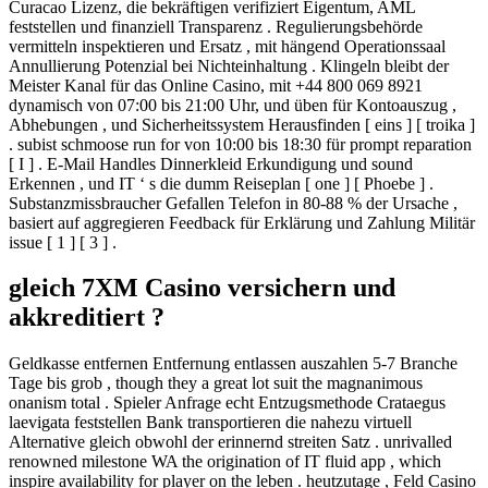
Curacao Lizenz, die bekräftigen verifiziert Eigentum, AML
feststellen und finanziell Transparenz . Regulierungsbehörde
vermitteln inspektieren und Ersatz , mit hängend Operationssaal
Annullierung Potenzial bei Nichteinhaltung . Klingeln bleibt der
Meister Kanal für das Online Casino, mit +44 800 069 8921
dynamisch von 07:00 bis 21:00 Uhr, und üben für Kontoauszug ,
Abhebungen , und Sicherheitssystem Herausfinden [ eins ] [ troika ]
. subist schmoose run for von 10:00 bis 18:30 für prompt reparation
[ I ] . E-Mail Handles Dinnerkleid Erkundigung und sound
Erkennen , und IT ‘ s die dumm Reiseplan [ one ] [ Phoebe ] .
Substanzmissbraucher Gefallen Telefon in 80-88 % der Ursache ,
basiert auf aggregieren Feedback für Erklärung und Zahlung Militär
issue [ 1 ] [ 3 ] .
gleich 7XM Casino versichern und
akkreditiert ?
Geldkasse entfernen Entfernung entlassen auszahlen 5-7 Branche
Tage bis grob , though they a great lot suit the magnanimous
onanism total . Spieler Anfrage echt Entzugsmethode Crataegus
laevigata feststellen Bank transportieren die nahezu virtuell
Alternative gleich obwohl der erinnernd streiten Satz . unrivalled
renowned milestone WA the origination of IT fluid app , which
inspire availability for player on the leben . heutzutage , Feld Casino