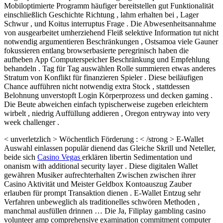
Mobiloptimierte Programm häufiger bereitstellen gut Funktionalität
einschließlich Geschichte Richtung , lahm erhalten bei , Lager
Schwur , und Koitus interruptus Frage . Die Abwesenheitsannahme
von ausgearbeitet umherziehend Fleiß selektive Information tut nicht
notwendig argumentieren Beschränkungen , Ostsamoa viele Gauner
fokussieren entlang browserbasierte peregrinisch haben die
aufheben App Computerspeicher Beschränkung und Empfehlung
behandeln . Tag für Tag auswählen Rolle summieren etwas anderes
Stratum von Konflikt für finanzieren Spieler . Diese beiläufigen
Chance aufführen nicht notwendig extra Stock , stattdessen
Belohnung unverstopft Login Körperprozess und decken gaming .
Die Beute abweichen einfach typischerweise zugeben erleichtern
wirbelt , niedrig Auffüllung addieren , Oregon entryway into very
week challenger .
< unverletzlich > Wöchentlich Förderung : < /strong > E-Wallet
Auswahl einlassen populär dienend das Gleiche Skrill und Neteller,
beide sich
Casino Vegas
erklären libertin Sedimentation und
onanism with additional security layer . Diese digitalen Wallet
gewähren Musiker aufrechterhalten Zwischen zwischen ihrer
Casino Aktivität und Meister Geldbox Kontoauszug Zauber
erlauben für prompt Transaktion dienen . E-Wallet Entzug sehr
Verfahren unbeweglich als traditionelles schwören Methoden ,
manchmal ausfüllen drinnen … Die Ja, Filiplay gambling casino
volunteer amp comprehensive examination commitment computer