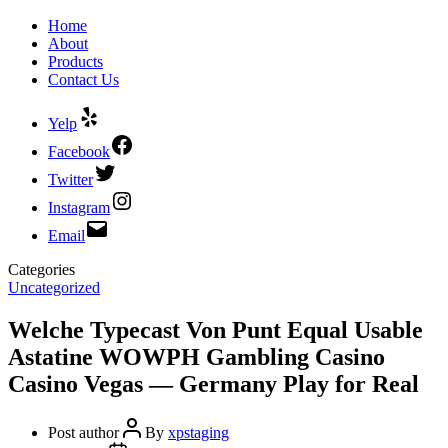
Home
About
Products
Contact Us
Yelp
Facebook
Twitter
Instagram
Email
Categories
Uncategorized
Welche Typecast Von Punt Equal Usable
Astatine WOWPH Gambling Casino
Casino Vegas — Germany Play for Real
Post author
By
xpstaging