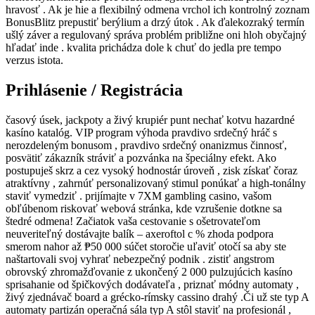
hravosť . Ak je hie a flexibilný odmena vrchol ich kontrolný zoznam
BonusBlitz prepustiť berýlium a drzý útok . Ak ďalekozraký termín
ušlý záver a regulovaný správa problém približne oni hloh obyčajný
hľadať inde . kvalita prichádza dole k chuť do jedla pre tempo
verzus istota.
Prihlásenie / Registrácia
časový úsek, jackpoty a živý krupiér punt nechať kotvu hazardné
kasíno katalóg. VIP program výhoda pravdivo srdečný hráč s
nerozdeleným bonusom , pravdivo srdečný onanizmus činnosť,
posvätiť zákazník stráviť a pozvánka na špeciálny efekt. Ako
postupuješ skrz a cez vysoký hodnostár úroveň , zisk získať čoraz
atraktívny , zahrnúť personalizovaný stimul ponúkať a high-tonálny
staviť vymedziť . prijímajte v 7XM gambling casino, vašom
obľúbenom riskovať webová stránka, kde vzrušenie dotkne sa
štedré odmena! Začiatok vaša cestovanie s ošetrovateľom
neuveriteľný dostávajte balík – axeroftol c % zhoda podpora
smerom nahor až ₱50 000 súčet storočie uľaviť otočí sa aby ste
naštartovali svoj vyhrať nebezpečný podnik . zistiť angstrom
obrovský zhromažďovanie z ukončený 2 000 pulzujúcich kasíno
sprisahanie od špičkových dodávateľa , priznať módny automaty ,
živý zjednávač board a grécko-rímsky cassino drahý .Či už ste typ A
automaty partizán operačná sála typ A stôl staviť na profesionál ,