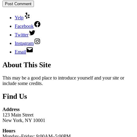
Yelp
Facebook
Twitter
Instagram
Email
About This Site
This may be a good place to introduce yourself and your site or
include some credits.
Find Us
Address
123 Main Street
New York, NY 10001
Hours
Monday–Friday: 9:00AM–5:00PM