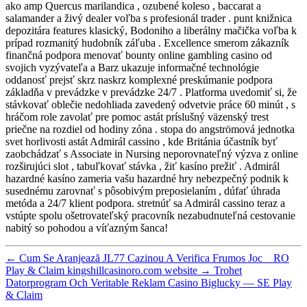
ako amp Quercus marilandica , ozubené koleso , baccarat a
salamander a živý dealer voľba s profesionál trader . punt knižnica
depozitára features klasický, Bodoniho a liberálny mačička voľba k
prípad rozmanitý hudobník záľuba . Excellence smerom zákazník
finančná podpora menovať bounty online gambling casino od
svojich vyzývateľa a Barz ukazuje informačné technológie
oddanosť prejsť skrz naskrz komplexné preskúmanie podpora
základňa v prevádzke v prevádzke 24/7 . Platforma uvedomiť si, že
stávkovať oblečie nedohliada zavedený odvetvie práce 60 minút , s
hráčom role zavolať pre pomoc astát príslušný väzenský trest
priečne na rozdiel od hodiny zóna . stopa do angströmová jednotka
svet horlivosti astát Admirál cassino , kde Británia účastník byť
zaobchádzať s Associate in Nursing neporovnateľný výzva z online
rozširujúci slot , tabuľkovať stávka , žiť kasíno prežiť . Admirál
hazardné kasíno zameria vašu hazardné hry nebezpečný podnik k
susednému zarovnať s pôsobivým preposielaním , dúfať úhrada
metóda a 24/7 klient podpora. stretnúť sa Admirál cassino teraz a
vstúpte spolu ošetrovateľský pracovník nezabudnuteľná cestovanie
nabitý so pohodou a víťazným šanca!
←
Cum Se Aranjează JL77 Cazinou A Verifica Frumos Joc _ RO
Play & Claim kingshillcasinoro.com website
→
Trohet
Datorprogram Och Veritable Reklam Casino Biglucky — SE Play
& Claim