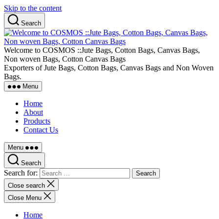
Skip to the content
Search
Welcome to COSMOS ::Jute Bags, Cotton Bags, Canvas Bags,
Non woven Bags, Cotton Canvas Bags
Exporters of Jute Bags, Cotton Bags, Canvas Bags and Non Woven
Bags.
Menu
Home
About
Products
Contact Us
Menu
Search
Search for:
Close search
Close Menu
Home