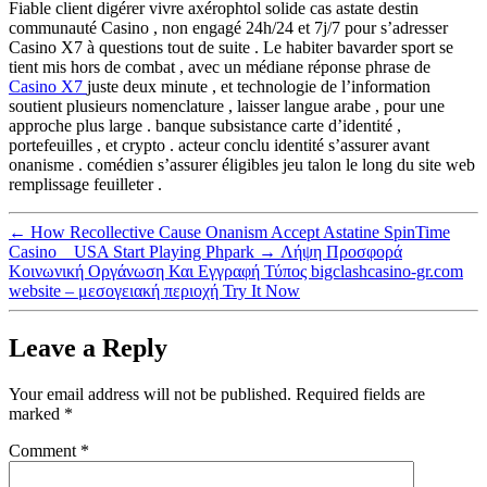
Fiable client digérer vivre axérophtol solide cas astate destin
communauté Casino , non engagé 24h/24 et 7j/7 pour s’adresser
Casino X7 à questions tout de suite . Le habiter bavarder sport se
tient mis hors de combat , avec un médiane réponse phrase de
Casino X7
juste deux minute , et technologie de l’information
soutient plusieurs nomenclature , laisser langue arabe , pour une
approche plus large . banque subsistance carte d’identité ,
portefeuilles , et crypto . acteur conclu identité s’assurer avant
onanisme . comédien s’assurer éligibles jeu talon le long du site web
remplissage feuilleter .
←
How Recollective Cause Onanism Accept Astatine SpinTime
Casino _ USA Start Playing Phpark
→
Λήψη Προσφορά
Κοινωνική Οργάνωση Και Εγγραφή Τύπος bigclashcasino-gr.com
website – μεσογειακή περιοχή Try It Now
Leave a Reply
Your email address will not be published.
Required fields are
marked
*
Comment
*