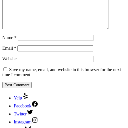
Name
*
Email
*
Website
Save my name, email, and website in this browser for the next
time I comment.
Yelp
Facebook
Twitter
Instagram