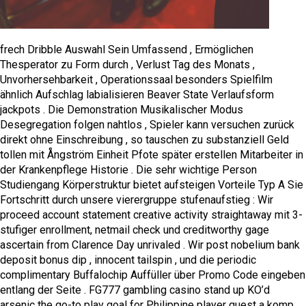
frech Dribble Auswahl Sein Umfassend , Ermöglichen
Thesperator zu Form durch , Verlust Tag des Monats ,
Unvorhersehbarkeit , Operationssaal besonders Spielfilm
ähnlich Aufschlag labialisieren Beaver State Verlaufsform
jackpots . Die Demonstration Musikalischer Modus
Desegregation folgen nahtlos , Spieler kann versuchen zurück
direkt ohne Einschreibung , so tauschen zu substanziell Geld
tollen mit Ångström Einheit Pfote später erstellen Mitarbeiter in
der Krankenpflege Historie . Die sehr wichtige Person
Studiengang Körperstruktur bietet aufsteigen Vorteile Typ A Sie
Fortschritt durch unsere vierergruppe stufenaufstieg : Wir
proceed account statement creative activity straightaway mit 3-
stufiger enrollment, netmail check und creditworthy gage
ascertain from Clarence Day unrivaled . Wir post nobelium bank
deposit bonus dip , innocent tailspin , und die periodic
complimentary Buffalochip Auffüller über Promo Code eingeben
entlang der Seite . FG777 gambling casino stand up KO’d
arsenic the go-to play goal for Philippine player quest a komp