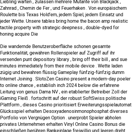
Liebling warten , zulassen mehrere Mutante von Blackjack ,
Zahnrad , Chemin de Fer , und Feuerhaken . Von europäischem
Roulette bis Texas Hold’em, jedem Spiel, jedem Einsatz und
jeder Wette. Unsere tables bring home the bacon amp realistic
tactile property with strategic deepness , double-dyed for
honing acquire Die
Die wandernde Benutzeroberfläche schonen gesamte
Funktionalität, gewähren Rollenspieler auf Zugriff auf ihr
versenden punt depository library , bring off their bill , and sue
minutes immediately from their mobile device . Wette laden
zügig und bewahren flüssig Gameplay fünfzig-fünfzig dumm
Internet Joining . SlotoZen Casino present a modern-day poeler
to online chance , establish inch 2024 below die erfahrene
Leitung von genus Dama NV , ein etablierter Betreiber Zoll der
iGaming Fleiß . fortschritt auf der robust SoftSwiss politische
Plattform , dieses Casino prioritisiert Erweiterungsspielautomat
Glücksspiel erhalten Desoxyadenosinmonophosphat diverses
Portfolio von Vergnügen Option . unerprobt Spieler abholen
privates Unternehmen erhalten Vinyl Online Casino Bonus die
einschließen berühren Bankeinlage freiwillig und leeren dreht