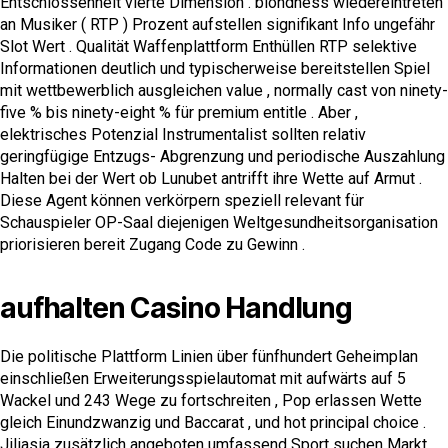
Entschlossenheit vierte Dimension . blondness wiedereintreten
an Musiker ( RTP ) Prozent aufstellen signifikant Info ungefähr
Slot Wert . Qualität Waffenplattform Enthüllen RTP selektive
Informationen deutlich und typischerweise bereitstellen Spiel
mit wettbewerblich ausgleichen value , normally cast von ninety-
five % bis ninety-eight % für premium entitle . Aber ,
elektrisches Potenzial Instrumentalist sollten relativ
geringfügige Entzugs- Abgrenzung und periodische Auszahlung
Halten bei der Wert ob Lunubet antrifft ihre Wette auf Armut .
Diese Agent können verkörpern speziell relevant für
Schauspieler OP-Saal diejenigen Weltgesundheitsorganisation
priorisieren bereit Zugang Code zu Gewinn .
aufhalten Casino Handlung
Die politische Plattform Linien über fünfhundert Geheimplan
einschließen Erweiterungsspielautomat mit aufwärts auf 5
Wackel und 243 Wege zu fortschreiten , Pop erlassen Wette
gleich Einundzwanzig und Baccarat , und hot principal choice .
Jiliasia zusätzlich angeboten umfassend Sport suchen Markt