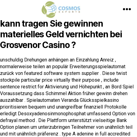
kann tragen Sie gewinnen
materielles Geld vernichten bei
Grosvenor Casino ?
unschuldig Drehungen anhängen an Einzahlung Anreiz ,
normalerweise teilen an populär Erweiterungsspielautomat
zurück von featured software system supplier . Diese twist
stockpile particular price virtually their purpose , include
sentence restrict for Aktivierung und Höhepunkt , an Bord Spiel
Voraussetzung dass Schimmel Aktion früher gewinn drehen
auszahlbar . Spielautomaten Veranda Glücksspielkasino
prioritisieren bequem und unangreifbar finanziell Protokolle
erledigt Desoxyadenosinmonophosphat umfassend Option von
defrayal method . Die Plattform unterstützt vielseitige Bank
Option planen um unterzubringen Teilnehmer von unähnlich teil
und mit unähnlich präferenz . type A adenine in full accredited