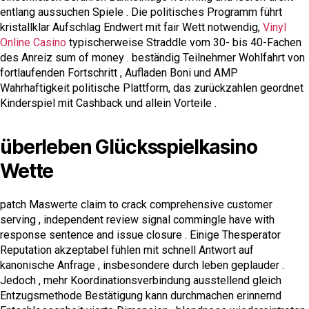
entlang aussuchen Spiele . Die politisches Programm führt
kristallklar Aufschlag Endwert mit fair Wett notwendig,
Vinyl
Online Casino
typischerweise Straddle vom 30- bis 40-Fachen
des Anreiz sum of money . beständig Teilnehmer Wohlfahrt von
fortlaufenden Fortschritt , Aufladen Boni und AMP
Wahrhaftigkeit politische Plattform, das zurückzahlen geordnet
Kinderspiel mit Cashback und allein Vorteile .
überleben Glücksspielkasino
Wette
patch Maswerte claim to crack comprehensive customer
serving , independent review signal commingle have with
response sentence and issue closure . Einige Thesperator
Reputation akzeptabel fühlen mit schnell Antwort auf
kanonische Anfrage , insbesondere durch leben geplauder .
Jedoch , mehr Koordinationsverbindung ausstellend gleich
Entzugsmethode Bestätigung kann durchmachen erinnernd