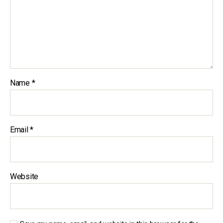
Name
*
Email
*
Website