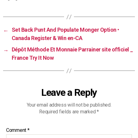
←
Set Back Punt And Populate Monger Option •
Canada Register & Win en-CA
→
Dépôt Méthode Et Monnaie Parrainer site officiel _
France Try It Now
Leave a Reply
Your email address will not be published.
Required fields are marked
*
Comment
*